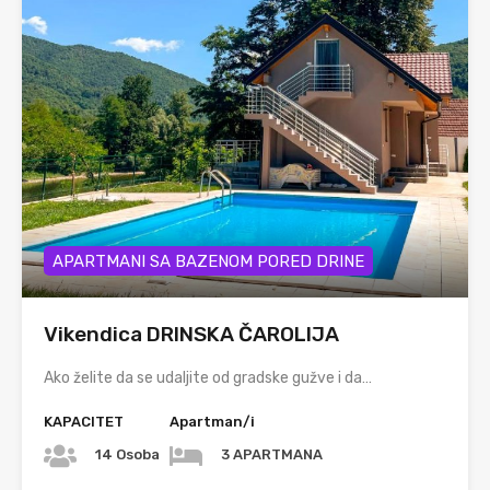
APARTMANI SA BAZENOM PORED DRINE
Vikendica DRINSKA ČAROLIJA
Ako želite da se udaljite od gradske gužve i da…
KAPACITET
Apartman/i
14 Osoba
3 APARTMANA