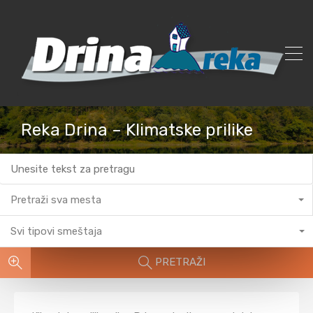
Reka Drina – Klimatske prilike
Pretraži sva mesta
Svi tipovi smeštaja
PRETRAŽI