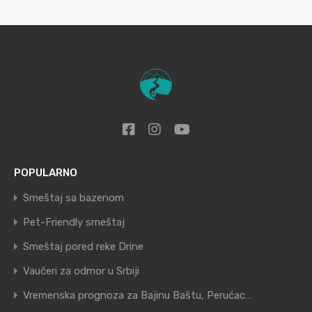
POPULARNO
Smeštaj sa bazenom
Pet-Friendly smeštaj
Smeštaj pored reke Drine
Vaučeri za odmor u Srbiji
Vremenska prognoza za Bajinu Baštu, Perućac…