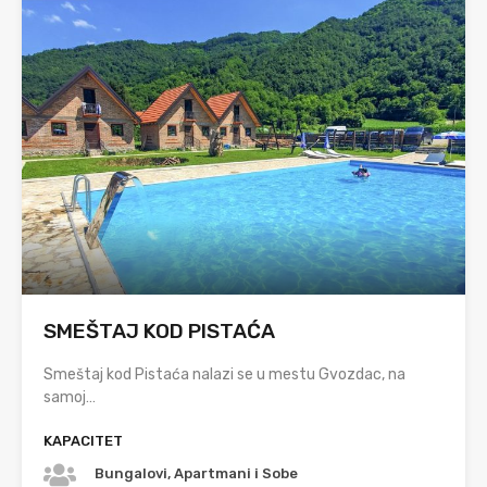
SMEŠTAJ KOD PISTAĆA
Smeštaj kod Pistaća nalazi se u mestu Gvozdac, na
samoj…
KAPACITET
Bungalovi, Apartmani i Sobe