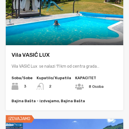
Vila VASIĆ LUX
Vila VASIĆ Lux se nalazi 11 km od centra grada…
Soba/Sobe
Kupatilo/Kupatila
KAPACITET
3
2
8 Osoba
Bajina Bašta - izdvajamo, Bajina Bašta
IZDVAJAMO