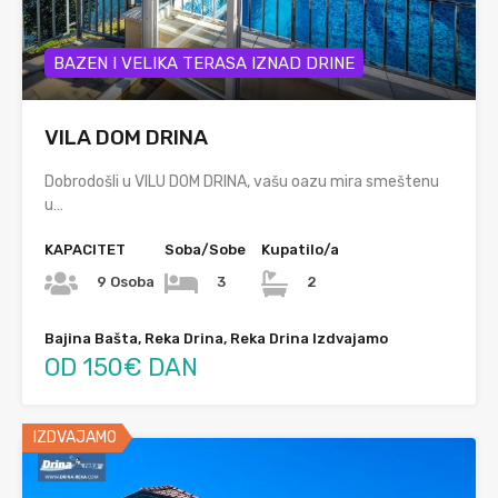
BAZEN I VELIKA TERASA IZNAD DRINE
VILA DOM DRINA
Dobrodošli u VILU DOM DRINA, vašu oazu mira smeštenu
u…
KAPACITET
Soba/Sobe
Kupatilo/a
9 Osoba
3
2
Bajina Bašta, Reka Drina, Reka Drina Izdvajamo
OD 150€ DAN
IZDVAJAMO