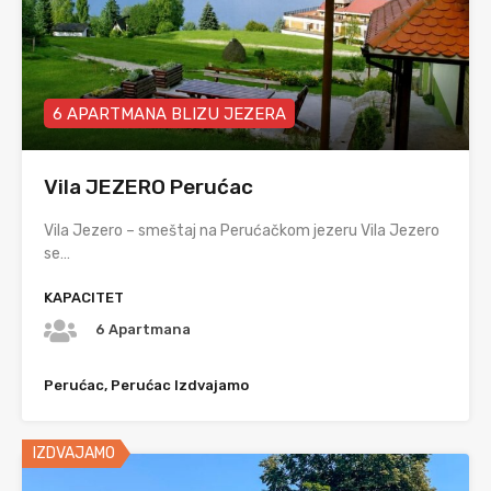
6 APARTMANA BLIZU JEZERA
Vila JEZERO Perućac
Vila Jezero – smeštaj na Perućačkom jezeru Vila Jezero
se…
KAPACITET
6 Apartmana
Perućac, Perućac Izdvajamo
IZDVAJAMO