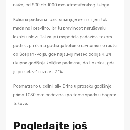
niske, od 800 do 1000 mm atmosferskog taloga.
Količina padavina, pak, smanjuje se niz njen tok,
mada ne i pravilno, jer tu pravilnost narušavaju
lokalni uslovi. Takva je i raspodela padavina tokom
godine, pri čemu godišnje količine ravnomerno rastu
od Šćepan-Polja, gde najsuvlji mesec dobija 4,2%
ukupne godišnje količine padavina, do Loznice, gde
je prosek viši i iznosi 7,1%.
Posmatrano u celini, sliv Drine u proseku godišnje
prima 1.030 mm padavina i po tome spada u bogate
tokove.
Pogledajte još