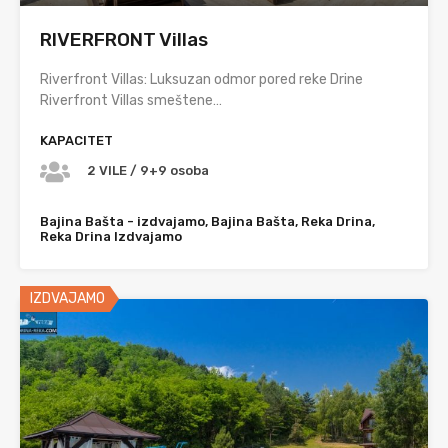
RIVERFRONT Villas
Riverfront Villas: Luksuzan odmor pored reke Drine
Riverfront Villas smeštene…
KAPACITET
2 VILE / 9+9 osoba
Bajina Bašta - izdvajamo, Bajina Bašta, Reka Drina,
Reka Drina Izdvajamo
IZDVAJAMO