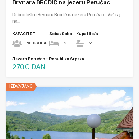
Brvnara BRODIĆ na jezeru Perućac
Dobrodošli u Brvnaru Brodić na jezeru Perućac– Vaš raj
na…
KAPACITET
Soba/Sobe
Kupatilo/a
10 OSOBA
2
2
Jezero Perućac - Republika Srpska
270€ DAN
IZDVAJAMO