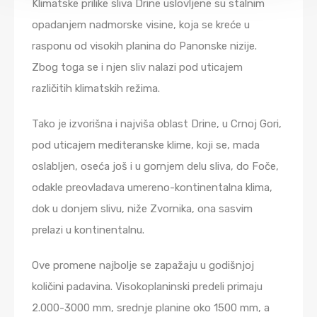
Klimatske prilike sliva Drine uslovljene su stalnim
opadanjem nadmorske visine, koja se kreće u
rasponu od visokih planina do Panonske nizije.
Zbog toga se i njen sliv nalazi pod uticajem
različitih klimatskih režima.
Tako je izvorišna i najviša oblast Drine, u Crnoj Gori,
pod uticajem mediteranske klime, koji se, mada
oslabljen, oseća još i u gornjem delu sliva, do Foče,
odakle preovladava umereno-kontinentalna klima,
dok u donjem slivu, niže Zvornika, ona sasvim
prelazi u kontinentalnu.
Ove promene najbolje se zapažaju u godišnjoj
količini padavina. Visokoplaninski predeli primaju
2.000-3000 mm, srednje planine oko 1500 mm, a