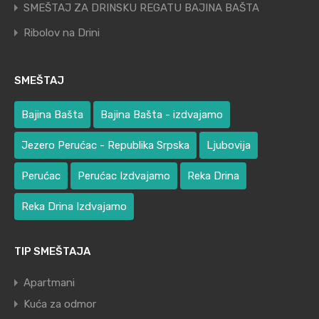
SMEŠTAJ ZA DRINSKU REGATU BAJINA BAŠTA
Ribolov na Drini
SMEŠTAJ
Bajina Bašta
Bajina Bašta - izdvajamo
Jezero Perućac - Republika Srpska
Ljubovija
Perućac
Perućac Izdvajamo
Reka Drina
Reka Drina Izdvajamo
TIP SMEŠTAJA
Apartmani
Kuća za odmor