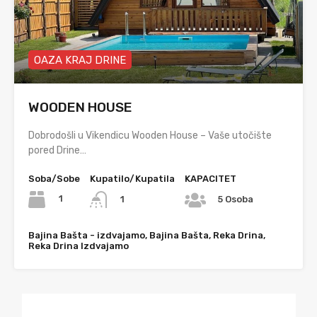
OAZA KRAJ DRINE
WOODEN HOUSE
Dobrodošli u Vikendicu Wooden House – Vaše utočište
pored Drine…
Soba/Sobe
Kupatilo/Kupatila
KAPACITET
1
1
5 Osoba
Bajina Bašta - izdvajamo, Bajina Bašta, Reka Drina,
Reka Drina Izdvajamo