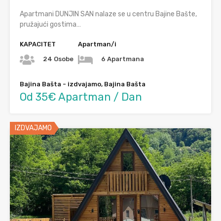
Apartmani DUNJIN SAN nalaze se u centru Bajine Bašte,
pružajući gostima…
KAPACITET
Apartman/i
24 Osobe
6 Apartmana
Bajina Bašta - izdvajamo, Bajina Bašta
Od 35€ Apartman / Dan
IZDVAJAMO