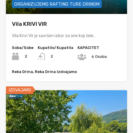
ORGANIZUJEMO RAFTING TURE DRINOM
Vila KRIVI VIR
Vila Krivi Vir je savršen izbor za one koji žele…
Soba/Sobe
Kupatilo/Kupatila
KAPACITET
2
2
6 Osoba
Reka Drina, Reka Drina Izdvajamo
IZDVAJAMO