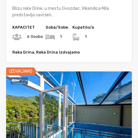
Blizu reke Drine, u mestu Gvozdac, Vikendica Mila
predstavlja savršen…
KAPACITET
Soba/Sobe
Kupatilo/a
6 Osoba
1
1
Reka Drina, Reka Drina Izdvajamo
IZDVAJAMO