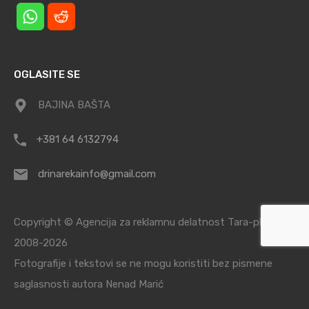
OGLASITE SE
BAJINA BAŠTA
+381 64 6132794
drinarekainfo@gmail.com
Copyright © Agencija za reklamnu delatnost Tara-planina /
2008-2026
Fotografije i tekstovi se ne mogu koristiti bez pismene
saglasnosti autora Nenad Marić