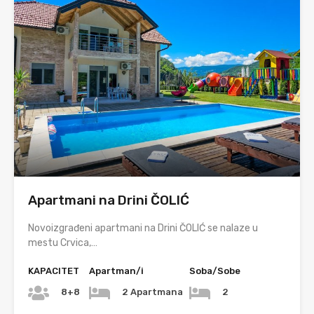
Apartmani na Drini ČOLIĆ
Novoizgrađeni apartmani na Drini ČOLIĆ se nalaze u
mestu Crvica,…
KAPACITET
Apartman/i
Soba/Sobe
8+8
2 Apartmana
2