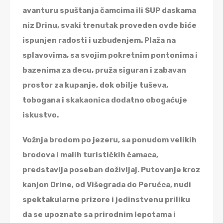
avanturu spuštanja čamcima ili SUP daskama
niz Drinu, svaki trenutak proveden ovde biće
ispunjen radosti i uzbuđenjem. Plaža na
splavovima, sa svojim pokretnim pontonima i
bazenima za decu, pruža siguran i zabavan
prostor za kupanje, dok obilje tuševa,
tobogana i skakaonica dodatno obogaćuje
iskustvo.
Vožnja brodom po jezeru, sa ponudom velikih
brodova i malih turističkih čamaca,
predstavlja poseban doživljaj. Putovanje kroz
kanjon Drine, od Višegrada do Perućca, nudi
spektakularne prizore i jedinstvenu priliku
da se upoznate sa prirodnim lepotama i