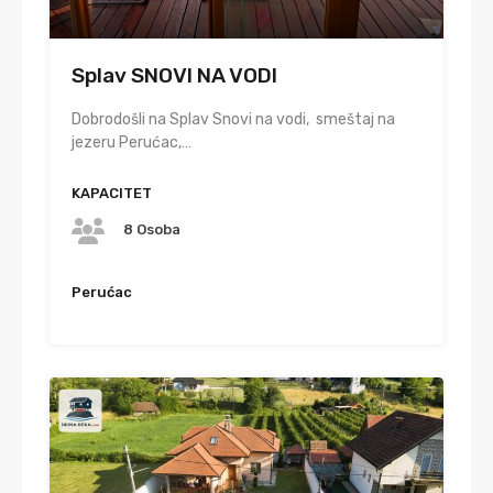
Splav SNOVI NA VODI
Dobrodošli na Splav Snovi na vodi, smeštaj na
jezeru Perućac,…
KAPACITET
8 Osoba
Perućac