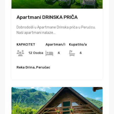
Apartmani DRINSKA PRIČA
Dobrodošli u Apartmane Drinska priča u Perućcu.
Naši apartmani nalaze…
KAPACITET
Apartman/i
Kupatilo/a
12 Osoba
4
4
Reka Drina, Perućac