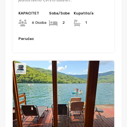
jednostavno! Čvrsto usidren…
KAPACITET
Soba/Sobe
Kupatilo/a
6 Osoba
2
1
Perućac