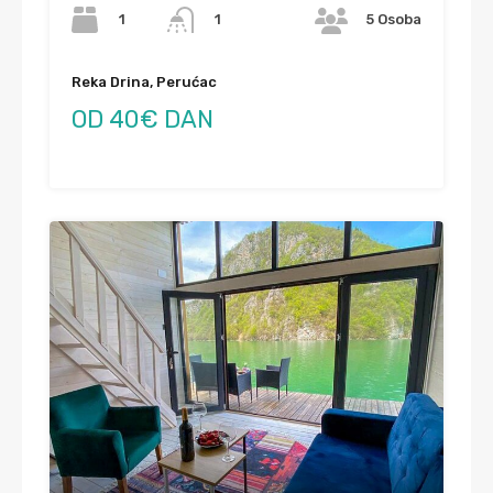
1
1
5 Osoba
Reka Drina, Perućac
OD 40€ DAN