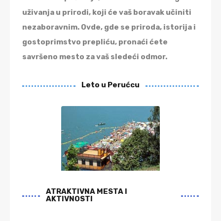
uživanja u prirodi, koji će vaš boravak učiniti
nezaboravnim. Ovde, gde se priroda, istorija i
gostoprimstvo prepliću, pronaći ćete
savršeno mesto za vaš sledeći odmor.
Leto u Perućcu
ATRAKTIVNA MESTA I
AKTIVNOSTI