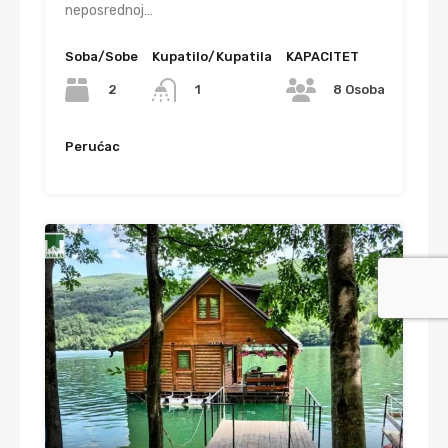
neposrednoj…
Soba/Sobe
Kupatilo/Kupatila
KAPACITET
2
1
8 Osoba
Perućac