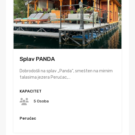
Splav PANDA
Dobrodošli na splav „Panda“, smešten na mirnim
talasima jezera Perućac,…
KAPACITET
5 Osoba
Perućac