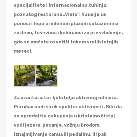
specijalitete i internacionalnu kuhinju,
poznatog restorana „Vrelo“. Naselje se
ponosi i lepo uređenom plažom sa bazenima
za decu, tuševima i kabinama za presvlačenje,
gde se možete osvežiti tokom vrelih letnjih
meseci.
Za avanturiste i ljubitelje aktivnog odmora,
Perućac nudi širok spektar aktivnosti. Bilo da
se opredelite za kupanje u kristalno čistoj
vodi jezera, pecanje, vožnju brodom,
iznajmljivanje kanua ili pedalinu, ili pak