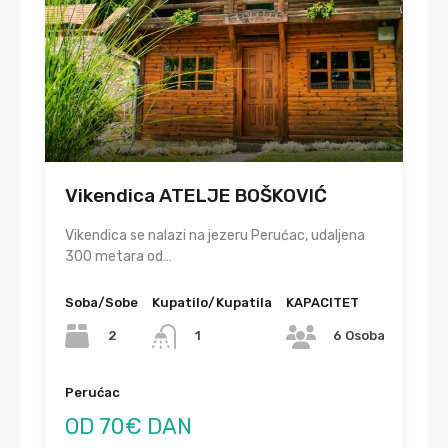
Vikendica ATELJE BOŠKOVIĆ
Vikendica se nalazi na jezeru Perućac, udaljena
300 metara od…
Soba/Sobe
Kupatilo/Kupatila
KAPACITET
2
1
6 Osoba
Perućac
OD 70€ DAN