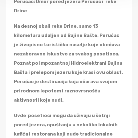
Perućac: Omor pored jezera Perućac i reke
Drine
Na desnoj obali reke Drine, samo 13
kilometara udaljen od Bajine Bašte, Perućac
je živopisno turističko naselje koje obećava
nezaboravno iskustvo za svakog posetioca.
Poznat po impozantnoj Hidroelektrani Bajina
Bašta i prelepom jezeru koje krasi ovu oblast,
Perućac je destinacija koja očarava svojom
prirodnom lepotom i raznovrsnošću
aktivnosti koje nudi.
Ovde posetioci mogu da uživaju u šetnji
pored jezera, opuštanju u nekoliko lokalnih
kafića i restorana koji nude tradicionalne