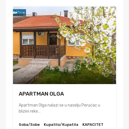
APARTMAN OLGA
Apartman Olga nalazi se u naselju Perućac u
blizini reke…
Soba/Sobe
Kupatilo/Kupatila
KAPACITET