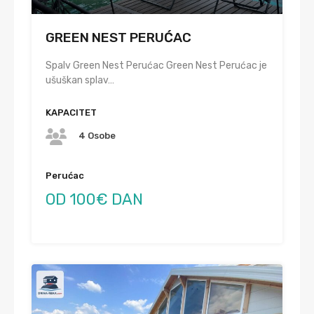
GREEN NEST PERUĆAC
Spalv Green Nest Perućac Green Nest Perućac je
ušuškan splav…
KAPACITET
4 Osobe
Perućac
OD 100€ DAN