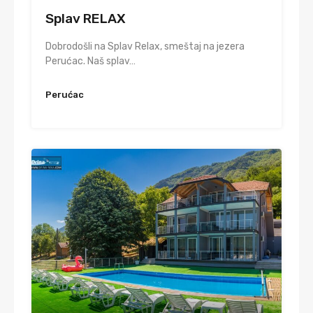
Splav RELAX
Dobrodošli na Splav Relax, smeštaj na jezera
Perućac. Naš splav…
Perućac