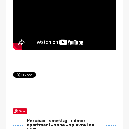
Save
Perućac - smeštaj - odmor -
apartmani - sobe - splavovi na