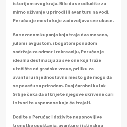
istorijom ovog kraja. Bilo da se odlučite za
mirno uživanje u prirodi ili avanturu na vodi,
Perućac je mesto koje zadovoljava sve ukuse.
Sa sezonom kupanja koja traje dva meseca,
julom i avgustom, i bogatom ponudom
sadržaja za odmor i rekreaciju, Perućac je
idealna destinacija za sve one koji traže
utočište od gradske vreve, priliku za
avanturu ili jednostavno mesto gde mogu da
se povežu sa prirodom. Ovaj čarobni kutak
Srbije čeka da otkrijete njegove skrivene čari
i stvorite uspomene koje će trajati.
Dođite u Perućac i doživite neponovljive
trenutke opuštanja, avanture i istinskog