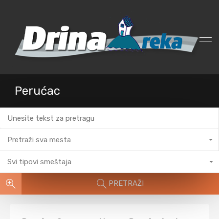
Perućac
Pretraži sva mesta
Svi tipovi smeštaja
PRETRAŽI