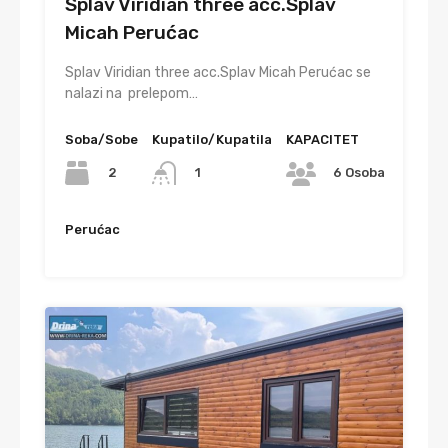
Splav Viridian three acc.Splav
Micah Perućac
Splav Viridian three acc.Splav Micah Perućac se
nalazi na prelepom…
Soba/Sobe
Kupatilo/Kupatila
KAPACITET
2
1
6 Osoba
Perućac