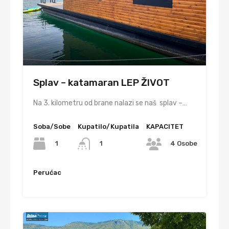
Splav – katamaran LEP ŽIVOT
Na 3. kilometru od brane nalazi se naš splav –…
Soba/Sobe
Kupatilo/Kupatila
KAPACITET
1
1
4 Osobe
Perućac