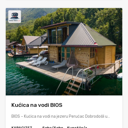
Kućica na vodi BIOS
BIOS – Kućica na vodi na jezeru Perućac Dobrodošli u…
KAPACITET
Soba/Sobe
Kupatilo/a