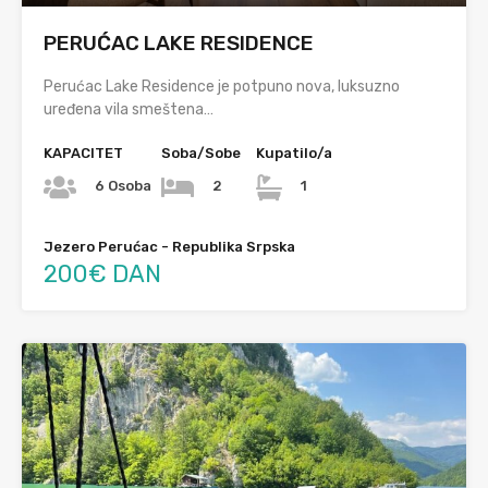
PERUĆAC LAKE RESIDENCE
Perućac Lake Residence je potpuno nova, luksuzno
uređena vila smeštena…
KAPACITET
Soba/Sobe
Kupatilo/a
6 Osoba
2
1
Jezero Perućac - Republika Srpska
200€ DAN