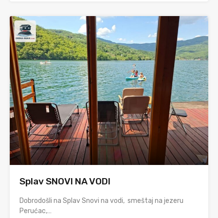
Splav SNOVI NA VODI
Dobrodošli na Splav Snovi na vodi, smeštaj na jezeru
Perućac,…