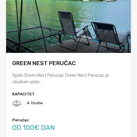
GREEN NEST PERUĆAC
Spalv Green Nest Perućac Green Nest Perućac je
ušuškan splav…
KAPACITET
4 Osobe
Perućac
OD 100€ DAN