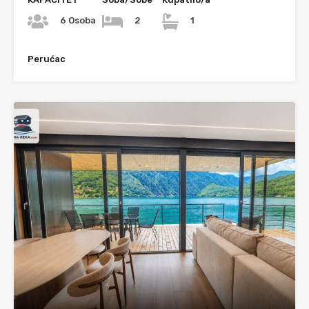
6 Osoba
2
1
Perućac