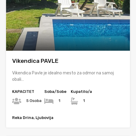
Vikendica PAVLE
Vikendica Pavle je idealno mesto za odmor na samoj
obali…
KAPACITET
Soba/Sobe
Kupatilo/a
5 Osoba
1
1
Reka Drina, Ljubovija