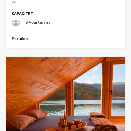
za…
KAPACITET
3 Apartmana
Perućac