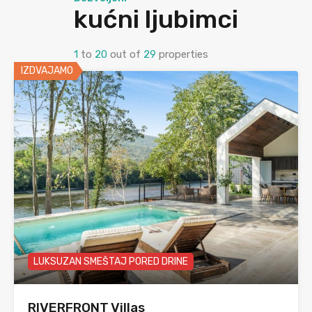
kućni ljubimci
1
to
20
out of
29
properties
IZDVAJAMO
LUKSUZAN SMEŠTAJ PORED DRINE
RIVERFRONT Villas