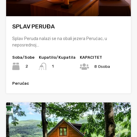
SPLAV PERUĐA
Splav Peruđa nalazi se na obali jezera Perućac, u
neposrednoj…
Soba/Sobe
Kupatilo/Kupatila
KAPACITET
2
1
8 Osoba
Perućac