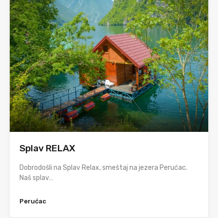
Splav RELAX
Dobrodošli na Splav Relax, smeštaj na jezera Perućac.
Naš splav…
Perućac