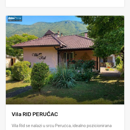
Vila RID PERUĆAC
Vila Rid se nalazi u srcu Perućca, idealno pozicionirana