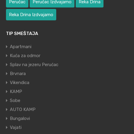
Perućac
Perućac Izdvajamo
Reka Drina
Reka Drina Izdvajamo
TIP SMEŠTAJA
Apartmani
Kuća za odmor
Splav na jezeru Perućac
Brvnara
Vikendica
KAMP
Sobe
AUTO KAMP
Bungalovi
Vajati