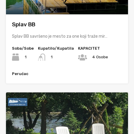
Splav BB
Splav BB savršeno je mesto za one koji traže mir…
Soba/Sobe
Kupatilo/Kupatila
KAPACITET
1
1
4 Osobe
Perućac