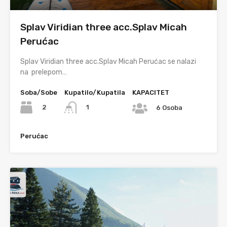
Splav Viridian three acc.Splav Micah
Perućac
Splav Viridian three acc.Splav Micah Perućac se nalazi
na prelepom…
Soba/Sobe
Kupatilo/Kupatila
KAPACITET
2
1
6 Osoba
Perućac