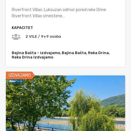
Riverfront Villas: Luksuzan odmor pored reke Drine
Riverfront Villas smeštene…
KAPACITET
2 VILE / 9+9 osoba
Bajina Bašta - izdvajamo, Bajina Bašta, Reka Drina,
Reka Drina Izdvajamo
IZDVAJAMO