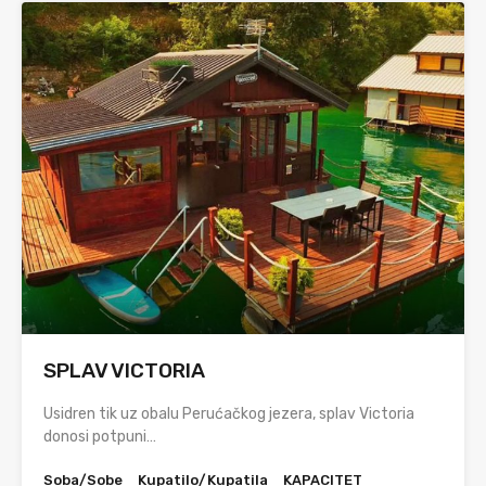
SPLAV VICTORIA
Usidren tik uz obalu Perućačkog jezera, splav Victoria
donosi potpuni…
Soba/Sobe
Kupatilo/Kupatila
KAPACITET