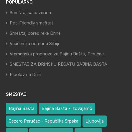
POPULARNO
Smeštaj sa bazenom
Pet-Friendly smeštaj
Smeštaj pored reke Drine
Vaučeri za odmor u Srbiji
Vremenska prognoza za Bajinu Baštu, Perućac…
SMEŠTAJ ZA DRINSKU REGATU BAJINA BAŠTA
Ribolov na Drini
SMEŠTAJ
Bajina Bašta
Bajina Bašta - izdvajamo
Jezero Perućac - Republika Srpska
Ljubovija