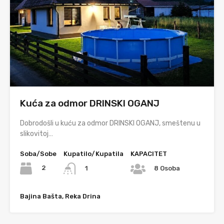
Kuća za odmor DRINSKI OGANJ
Dobrodošli u kuću za odmor DRINSKI OGANJ, smeštenu u
slikovitoj…
Soba/Sobe
Kupatilo/Kupatila
KAPACITET
2
1
8 Osoba
Bajina Bašta, Reka Drina