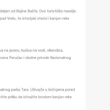
aljen od Bajine Bašte. Ovo turističko naselje,
 Vrelo, te istorijski stećci i kanjon reke
 na jezeru, kućica na vodi, vikendica,
ezera Perućac i okolne prirode Nacionalnog
nalnog parka Tara. Uživajte u šetnjama pored
tite priliku da istražite brodom kanjon reke