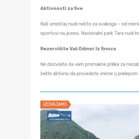
Aktivnosti za Sve
Naš smeštaj nudi nešto za svakoga – od mirnih 
sportovi na jezeru. Nacionalni park Tara nudi 
Rezervišite Vaš Odmor Iz Snova
Ne dozvolite da vam promakne prilika za nezabo
želite aktivno da provedete vreme u prelepom 
IZDVAJAMO