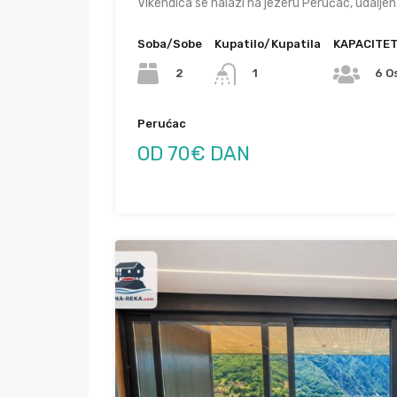
Vikendica se nalazi na jezeru Perućac, udalj
Soba/Sobe
Kupatilo/Kupatila
KAPACITE
2
1
6 O
Perućac
OD 70€ DAN