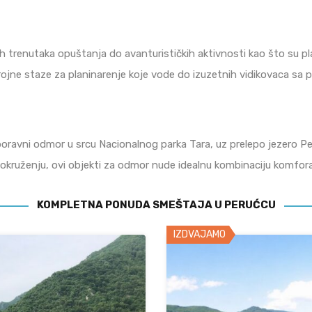
trenutaka opuštanja do avanturističkih aktivnosti kao što su plan
brojne staze za planinarenje koje vode do izuzetnih vidikovaca sa 
ravni odmor u srcu Nacionalnog parka Tara, uz prelepo jezero Peruća
okruženju, ovi objekti za odmor nude idealnu kombinaciju komfora,
KOMPLETNA PONUDA SMEŠTAJA U PERUĆCU
IZDVAJAMO