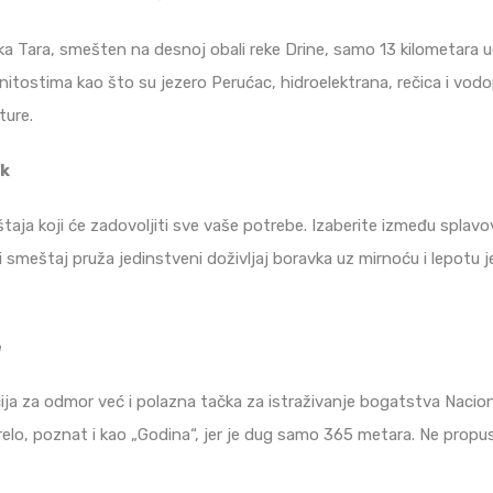
a Tara, smešten na desnoj obali reke Drine, samo 13 kilometara ud
tostima kao što su jezero Perućac, hidroelektrana, rečica i vodopad
ture.
ak
ja koji će zadovoljiti sve vaše potrebe. Izaberite između splavova
smeštaj pruža jedinstveni doživljaj boravka uz mirnoću i lepotu j
e
ja za odmor već i polazna tačka za istraživanje bogatstva Nacio
 Vrelo, poznat i kao „Godina“, jer je dug samo 365 metara. Ne propus