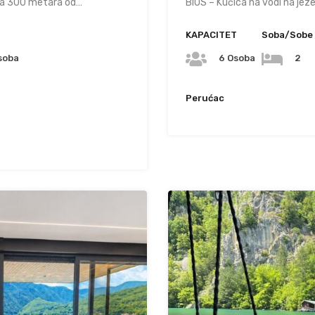
ena 300 metara od…
BIOS – Kućica na vodi na jez
T
KAPACITET
Soba/Sobe
soba
6 Osoba
2
Perućac