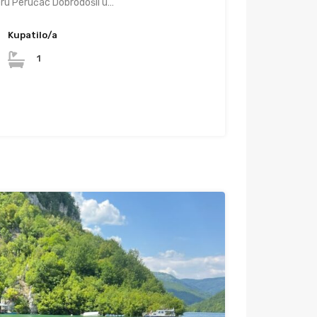
eru Perućac Dobrodošli u…
Kupatilo/a
1