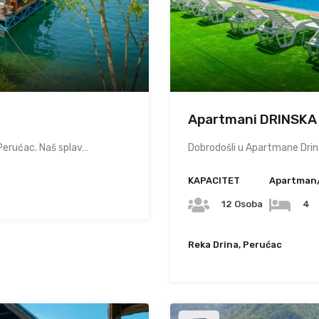
Apartmani DRINSKA
 Perućac. Naš splav…
Dobrodošli u Apartmane Drin
KAPACITET
Apartman
12 Osoba
4
Reka Drina, Perućac