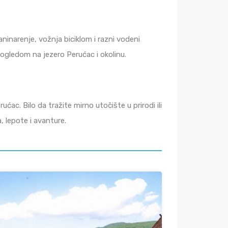
inarenje, vožnja biciklom i razni vodeni
pogledom na jezero Perućac i okolinu.
c. Bilo da tražite mirno utočište u prirodi ili
 lepote i avanture.