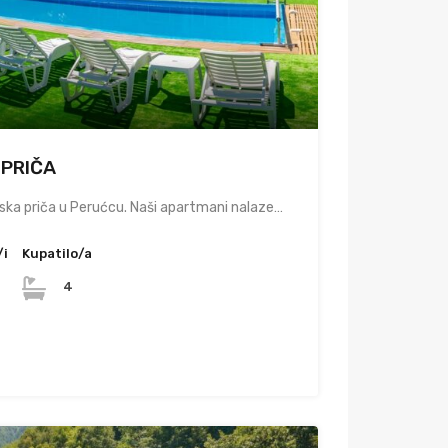
 PRIČA
ska priča u Perućcu. Naši apartmani nalaze…
/i
Kupatilo/a
4