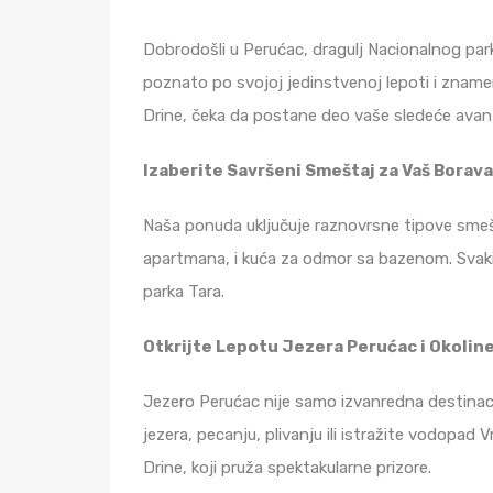
Dobrodošli u Perućac, dragulj Nacionalnog park
poznato po svojoj jedinstvenoj lepoti i znameni
Drine, čeka da postane deo vaše sledeće avan
Izaberite Savršeni Smeštaj za Vaš Borav
Naša ponuda uključuje raznovrsne tipove smešta
apartmana, i kuća za odmor sa bazenom. Svaki 
parka Tara.
Otkrijte Lepotu Jezera Perućac i Okolin
Jezero Perućac nije samo izvanredna destinaci
jezera, pecanju, plivanju ili istražite vodopad
Drine, koji pruža spektakularne prizore.