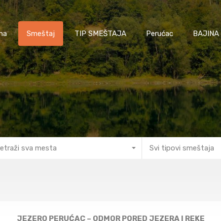
na
Smeštaj
TIP SMEŠTAJA
Perućac
BAJINA
etraži sva mesta
Svi tipovi smeštaja
JEZERO PERUĆAC – ODMOR PORED JEZERA I REKE