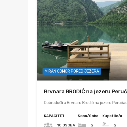
MIRAN ODMOR PORED JEZERA
Brvnara BRODIĆ na jezeru Peru
Dobrodošli u Brvnaru Brodić na jezeru Perućac
KAPACITET
Soba/Sobe
Kupatilo/a
10 OSOBA
2
2