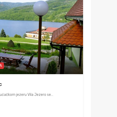
A
c
rućačkom jezeru Vila Jezero se…