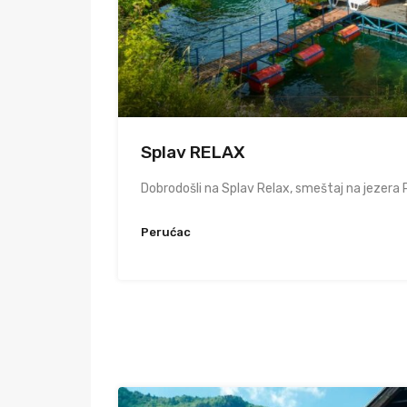
Splav RELAX
Dobrodošli na Splav Relax, smeštaj na jezera
Perućac