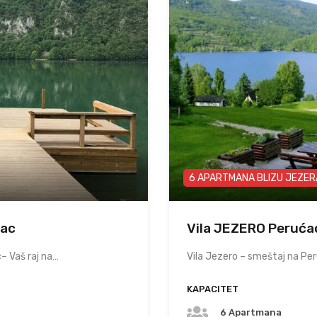
6 APARTMANA BLIZU JEZER
ćac
Vila JEZERO Peruća
– Vaš raj na…
Vila Jezero – smeštaj na Pe
KAPACITET
6 Apartmana