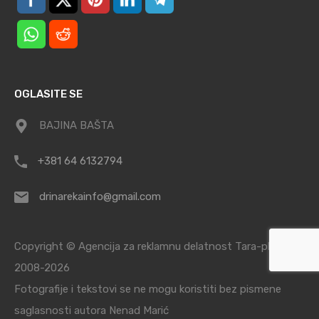
OGLASITE SE
BAJINA BAŠTA
+381 64 6132794
drinarekainfo@gmail.com
Copyright © Agencija za reklamnu delatnost Tara-planina /
2008-2026
Fotografije i tekstovi se ne mogu koristiti bez pismene
saglasnosti autora Nenad Marić