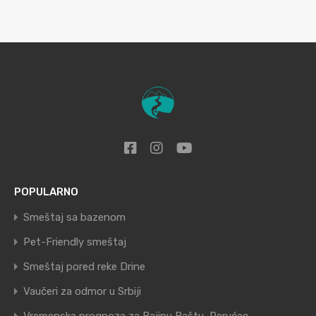
POPULARNO
Smeštaj sa bazenom
Pet-Friendly smeštaj
Smeštaj pored reke Drine
Vaučeri za odmor u Srbiji