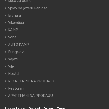
Kuća za odmor
Splav na jezeru Perućac
Brvnara
Vikendica
KAMP
Sobe
AUTO KAMP
Bungalovi
Vajati
Vile
Hostel
NEKRETNINE NA PRODAJU
Restoran
APARTMANI NA PRODAJU
Nekretnine – Oglasi – Drina – Tara