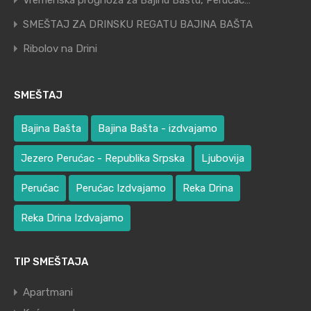
Vremenska prognoza za Bajinu Baštu, Perućac…
SMEŠTAJ ZA DRINSKU REGATU BAJINA BAŠTA
Ribolov na Drini
SMEŠTAJ
Bajina Bašta
Bajina Bašta - izdvajamo
Jezero Perućac - Republika Srpska
Ljubovija
Perućac
Perućac Izdvajamo
Reka Drina
Reka Drina Izdvajamo
TIP SMEŠTAJA
Apartmani