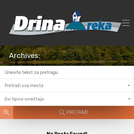
Archives:
Pretraži sva mesta
Svi tipovi smeštaja
PRETRAŽI
No Posts Found!