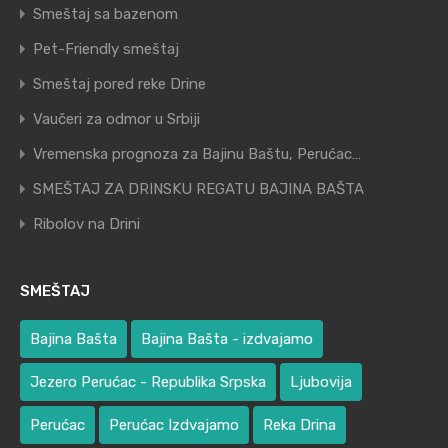
Smeštaj sa bazenom
Pet-Friendly smeštaj
Smeštaj pored reke Drine
Vaučeri za odmor u Srbiji
Vremenska prognoza za Bajinu Baštu, Perućac…
SMEŠTAJ ZA DRINSKU REGATU BAJINA BAŠTA
Ribolov na Drini
SMEŠTAJ
Bajina Bašta
Bajina Bašta - izdvajamo
Jezero Perućac - Republika Srpska
Ljubovija
Perućac
Perućac Izdvajamo
Reka Drina