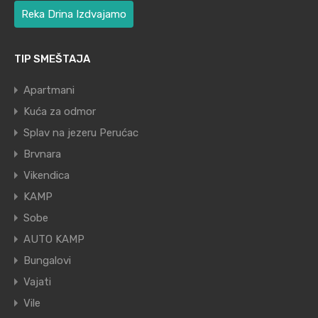
Reka Drina Izdvajamo
TIP SMEŠTAJA
Apartmani
Kuća za odmor
Splav na jezeru Perućac
Brvnara
Vikendica
KAMP
Sobe
AUTO KAMP
Bungalovi
Vajati
Vile