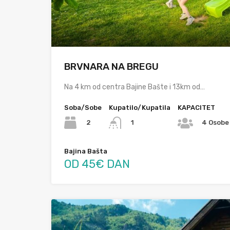
BRVNARA NA BREGU
Na 4 km od centra Bajine Bašte i 13km od…
Soba/Sobe
Kupatilo/Kupatila
KAPACITET
2
1
4 Osobe
Bajina Bašta
OD 45€ DAN