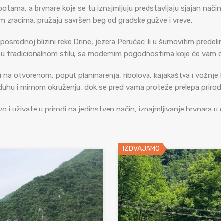
potama, a brvnare koje se tu iznajmljuju predstavljaju sjajan način
im zracima, pružaju savršen beg od gradske gužve i vreve.
rednoj blizini reke Drine, jezera Perućac ili u šumovitim predeli
ne u tradicionalnom stilu, sa modernim pogodnostima koje će vam 
sti na otvorenom, poput planinarenja, ribolova, kajakaštva i vožnje
hu i mirnom okruženju, dok se pred vama proteže prelepa priroda
vo i uživate u prirodi na jedinstven način, iznajmljivanje brvnara
IZDVAJAMO