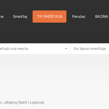
na
Smeštaj
TIP SMEŠTAJA
Perućac
BAJINA
etraži sva mesta
Svi tipovi smeštaja
 uBajinoj Bašti i Ljuboviji.