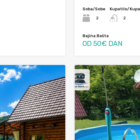
Soba/Sobe
Kupatilo/Kupa
2
2
Bajina Bašta
OD 50€ DAN