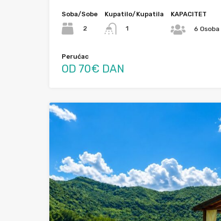
Soba/Sobe
Kupatilo/Kupatila
KAPACITET
2
1
6 Osoba
Perućac
OD 70€ DAN