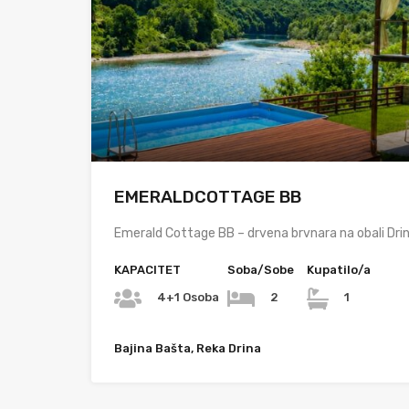
EMERALDCOTTAGE BB
Emerald Cottage BB – drvena brvnara na obali Dri
KAPACITET
Soba/Sobe
Kupatilo/a
4+1 Osoba
2
1
Bajina Bašta, Reka Drina