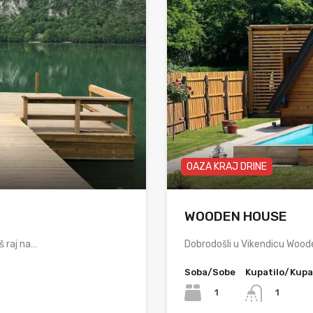
OAZA KRAJ DRINE
WOODEN HOUSE
š raj na…
Dobrodošli u Vikendicu Wood
Soba/Sobe
Kupatilo/Kupa
1
1