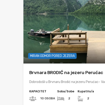
MIRAN ODMOR PORED JEZERA
Brvnara BRODIĆ na jezeru Perućac
Dobrodošli u Brvnaru Brodić na jezeru Perućac– Va
KAPACITET
Soba/Sobe
Kupatilo/a
10 OSOBA
2
2