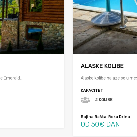
ALASKE KOLIBE
ne Emerald…
Alaske kolibe nalaze se u me
KAPACITET
2 KOLIBE
Bajina Bašta, Reka Drina
OD 50€ DAN