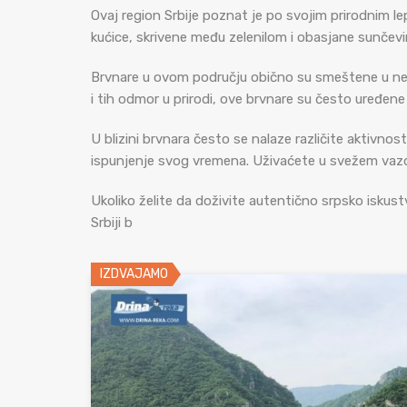
Ovaj region Srbije poznat je po svojim prirodnim le
kućice, skrivene među zelenilom i obasjane sunčev
Brvnare u ovom području obično su smeštene u nepos
i tih odmor u prirodi, ove brvnare su često uređe
U blizini brvnara često se nalaze različite aktivno
ispunjenje svog vremena. Uživaćete u svežem vazdu
Ukoliko želite da doživite autentično srpsko iskust
Srbiji b
IZDVAJAMO