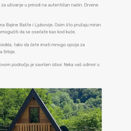
 za uživanje u prirodi na autentičan način. Drvene
ma Bajine Bašte i Ljubovije. Osim što pružaju miran
omogućiti da se osećate kao kod kuće.
 bicikla, tako da ćete imati mnogo opcija za
 Srbije.
 u ovom području je savršen izbor. Neka vaš odmor u