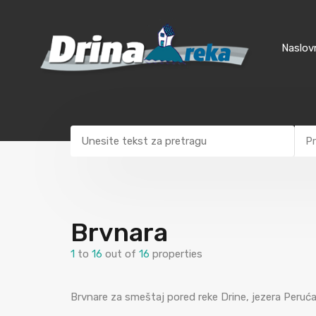
Naslov
Pr
Brvnara
1
to
16
out of
16
properties
Brvnare za smeštaj pored reke Drine, jezera Perućac,