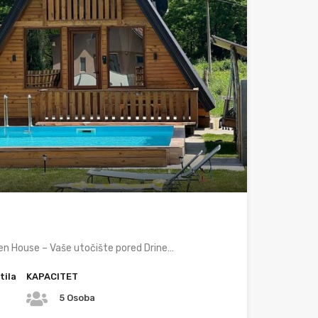
en House – Vaše utočište pored Drine…
tila
KAPACITET
5 Osoba