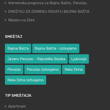
Vremenska prognoza za Bajinu Baštu, Perućac…
SMEŠTAJ ZA DRINSKU REGATU BAJINA BAŠTA
Ribolov na Drini
SMEŠTAJ
Bajina Bašta
Bajina Bašta - izdvajamo
Jezero Perućac - Republika Srpska
Ljubovija
Perućac
Perućac Izdvajamo
Reka Drina
Reka Drina Izdvajamo
TIP SMEŠTAJA
Apartmani