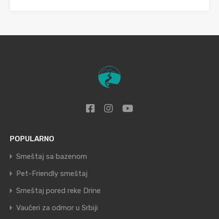
POPULARNO
Smeštaj sa bazenom
Pet-Friendly smeštaj
Smeštaj pored reke Drine
Vaučeri za odmor u Srbiji