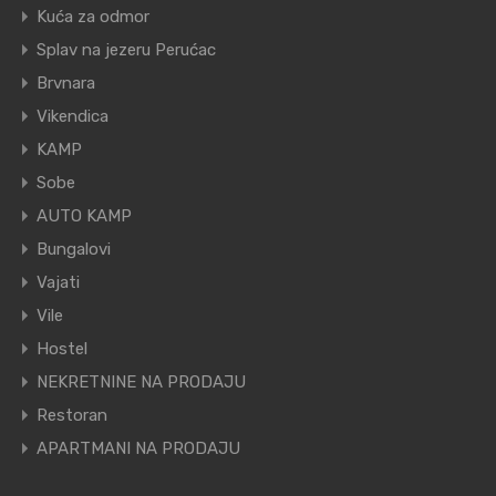
Kuća za odmor
Splav na jezeru Perućac
Brvnara
Vikendica
KAMP
Sobe
AUTO KAMP
Bungalovi
Vajati
Vile
Hostel
NEKRETNINE NA PRODAJU
Restoran
APARTMANI NA PRODAJU