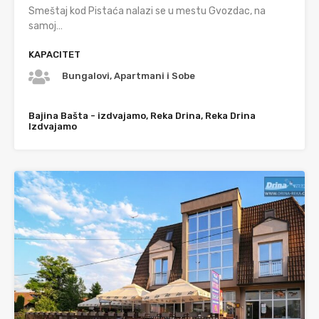
Smeštaj kod Pistaća nalazi se u mestu Gvozdac, na
samoj…
KAPACITET
Bungalovi, Apartmani i Sobe
Bajina Bašta - izdvajamo, Reka Drina, Reka Drina
Izdvajamo