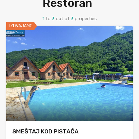
Restoran
1
to
3
out of
3
properties
IZDVAJAMO
SMEŠTAJ KOD PISTAĆA