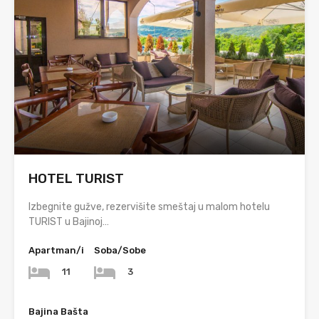
HOTEL TURIST
Izbegnite gužve, rezervišite smeštaj u malom hotelu
TURIST u Bajinoj…
Apartman/i
Soba/Sobe
11
3
Bajina Bašta