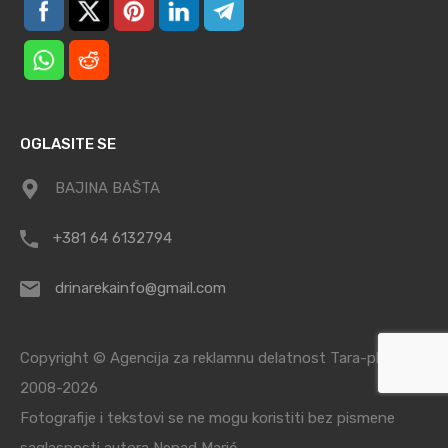
OGLASITE SE
BAJINA BAŠTA
+381 64 6132794
drinarekainfo@gmail.com
Copyright © Agencija za reklamnu delatnost Tara-planina /
2008-2026
Fotografije i tekstovi se ne mogu koristiti bez pismene