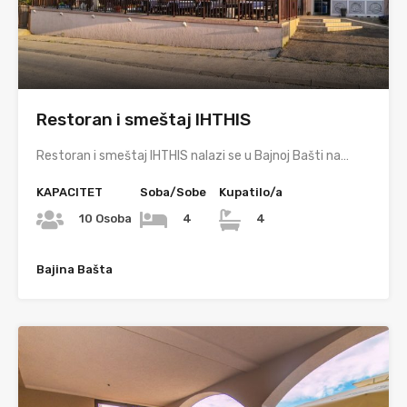
Restoran i smeštaj IHTHIS
Restoran i smeštaj IHTHIS nalazi se u Bajnoj Bašti na…
KAPACITET
Soba/Sobe
Kupatilo/a
10 Osoba
4
4
Bajina Bašta