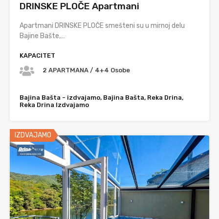
DRINSKE PLOČE Apartmani
Apartmani DRINSKE PLOČE smešteni su u mirnoj delu
Bajine Bašte,…
KAPACITET
2 APARTMANA / 4+4 Osobe
Bajina Bašta - izdvajamo, Bajina Bašta, Reka Drina,
Reka Drina Izdvajamo
IZDVAJAMO