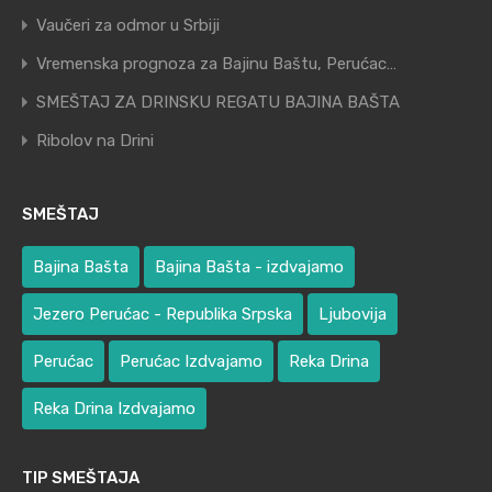
Vaučeri za odmor u Srbiji
Vremenska prognoza za Bajinu Baštu, Perućac…
SMEŠTAJ ZA DRINSKU REGATU BAJINA BAŠTA
Ribolov na Drini
SMEŠTAJ
Bajina Bašta
Bajina Bašta - izdvajamo
Jezero Perućac - Republika Srpska
Ljubovija
Perućac
Perućac Izdvajamo
Reka Drina
Reka Drina Izdvajamo
TIP SMEŠTAJA