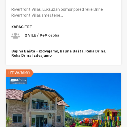
Riverfront Villas: Luksuzan odmor pored reke Drine
Riverfront Villas smeštene…
KAPACITET
2 VILE / 9+9 osoba
Bajina Bašta - izdvajamo, Bajina Bašta, Reka Drina,
Reka Drina Izdvajamo
IZDVAJAMO