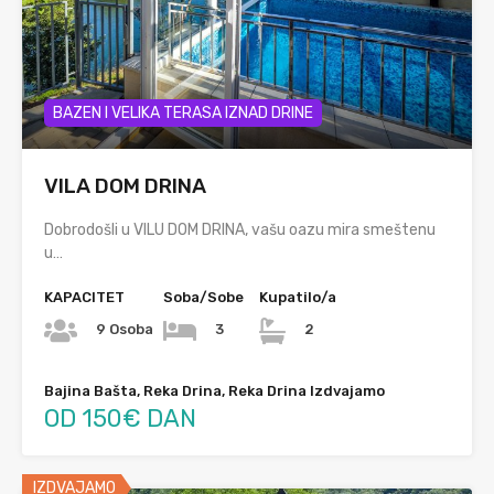
BAZEN I VELIKA TERASA IZNAD DRINE
VILA DOM DRINA
Dobrodošli u VILU DOM DRINA, vašu oazu mira smeštenu
u…
KAPACITET
Soba/Sobe
Kupatilo/a
9 Osoba
3
2
Bajina Bašta, Reka Drina, Reka Drina Izdvajamo
OD 150€ DAN
IZDVAJAMO