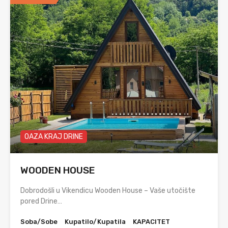
OAZA KRAJ DRINE
WOODEN HOUSE
Dobrodošli u Vikendicu Wooden House – Vaše utočište
pored Drine…
Soba/Sobe
Kupatilo/Kupatila
KAPACITET