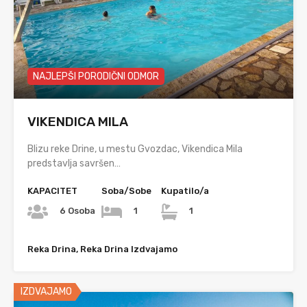
NAJLEPŠI PORODIČNI ODMOR
VIKENDICA MILA
Blizu reke Drine, u mestu Gvozdac, Vikendica Mila
predstavlja savršen…
KAPACITET
Soba/Sobe
Kupatilo/a
6 Osoba
1
1
Reka Drina, Reka Drina Izdvajamo
IZDVAJAMO