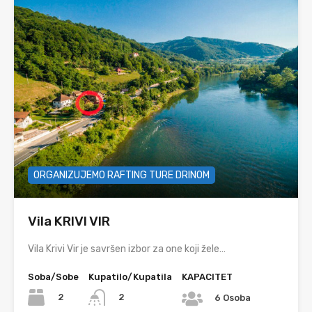
ORGANIZUJEMO RAFTING TURE DRINOM
Vila KRIVI VIR
Vila Krivi Vir je savršen izbor za one koji žele…
Soba/Sobe
Kupatilo/Kupatila
KAPACITET
2
2
6 Osoba