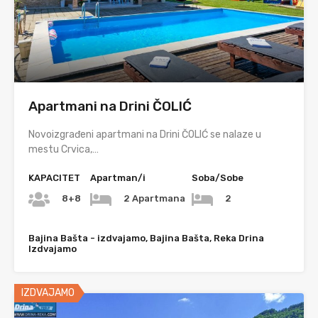
Apartmani na Drini ČOLIĆ
Novoizgrađeni apartmani na Drini ČOLIĆ se nalaze u
mestu Crvica,…
KAPACITET
Apartman/i
Soba/Sobe
8+8
2 Apartmana
2
Bajina Bašta - izdvajamo, Bajina Bašta, Reka Drina
Izdvajamo
IZDVAJAMO