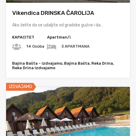
Vikendica DRINSKA ČAROLIJA
Ako želite da se udaljite od gradske gužve i da…
KAPACITET
Apartman/i
14 Osoba
3 APARTMANA
Bajina Bašta - izdvajamo, Bajina Bašta, Reka Drina,
Reka Drina Izdvajamo
IZDVAJAMO