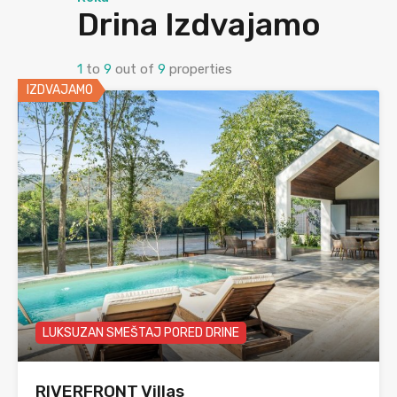
Drina Izdvajamo
1
to
9
out of
9
properties
IZDVAJAMO
LUKSUZAN SMEŠTAJ PORED DRINE
RIVERFRONT Villas