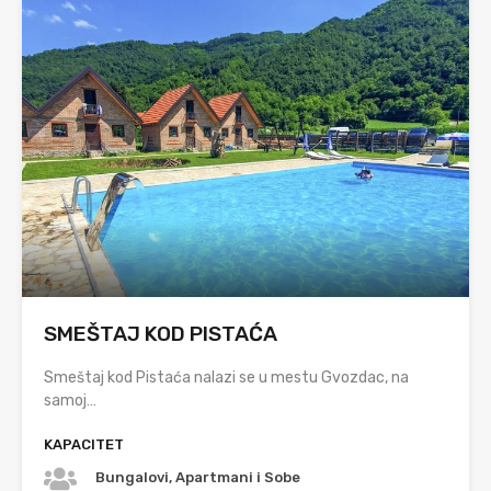
SMEŠTAJ KOD PISTAĆA
Smeštaj kod Pistaća nalazi se u mestu Gvozdac, na
samoj…
KAPACITET
Bungalovi, Apartmani i Sobe