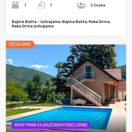
1
1
5 Osoba
Bajina Bašta - izdvajamo, Bajina Bašta, Reka Drina,
Reka Drina Izdvajamo
IZDVAJAMO
APARTMANI SA BAZENOM PORED DRINE