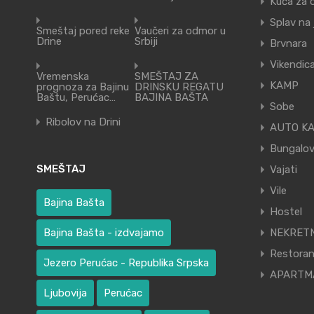
Kuća za 
Splav na
Smeštaj pored reke
Vaučeri za odmor u
Drine
Srbiji
Brvnara
Vikendic
Vremenska
SMEŠTAJ ZA
KAMP
prognoza za Bajinu
DRINSKU REGATU
Baštu, Perućac…
BAJINA BAŠTA
Sobe
Ribolov na Drini
AUTO K
Bungalov
SMEŠTAJ
Vajati
Vile
Bajina Bašta
Hostel
Bajina Bašta - izdvajamo
NEKRETN
Restora
Jezero Perućac - Republika Srpska
APARTM
Ljubovija
Perućac