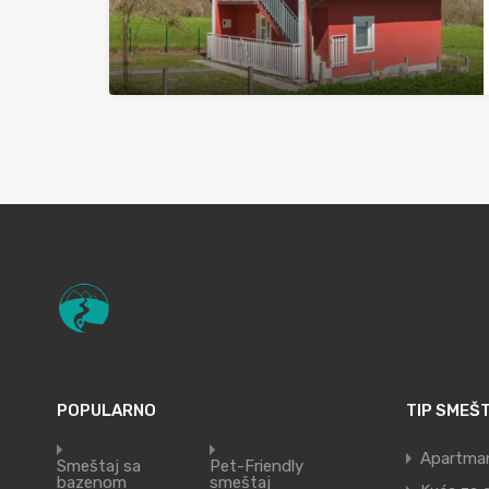
POPULARNO
TIP SMEŠ
Apartma
Smeštaj sa
Pet-Friendly
bazenom
smeštaj