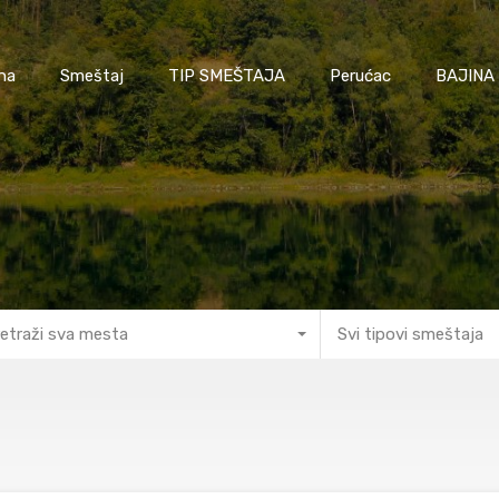
na
Smeštaj
TIP SMEŠTAJA
Perućac
BAJINA
etraži sva mesta
Svi tipovi smeštaja