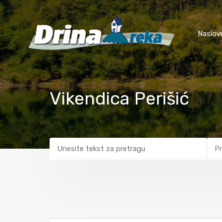
Naslov
Vikendica Perišić
Pr