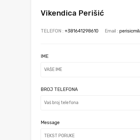
Vikendica Perišić
TELEFON :
+381641298610
Email :
perisicmi
IME
BROJ TELEFONA
Message