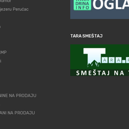
odmor
 jezeru Perućac
a
TARA SMEŠTAJ
AMP
i
INE NA PRODAJU
n
ANI NA PRODAJU