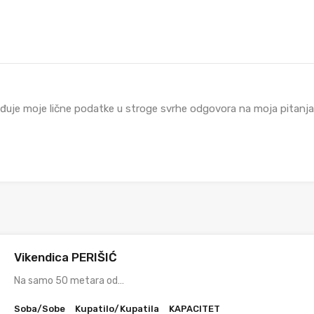
đuje moje lične podatke u stroge svrhe odgovora na moja pitanja i
Vikendica PERIŠIĆ
Na samo 50 metara od…
Soba/Sobe
Kupatilo/Kupatila
KAPACITET