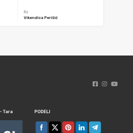
By
Vikendica Perišić
– Tara
PODELI