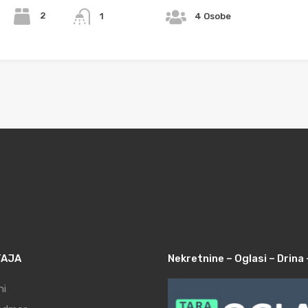
2
1
4 Osobe
TAJA
Nekretnine – Oglasi – Drina 
ni