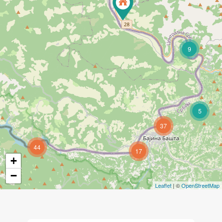
9
5
37
44
17
+
−
Leaflet
| ©
OpenStreetMap