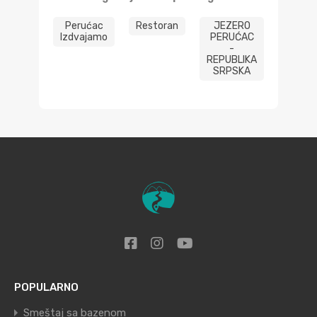
Perućac
Restoran
JEZERO
Izdvajamo
PERUĆAC
-
REPUBLIKA
SRPSKA
POPULARNO
Smeštaj sa bazenom