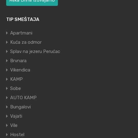
Reka Drina Izdvajamo
TIP SMEŠTAJA
Apartmani
Kuća za odmor
Splav na jezeru Perućac
Brvnara
Vikendica
KAMP
Sobe
AUTO KAMP
Bungalovi
Vajati
Vile
Hostel