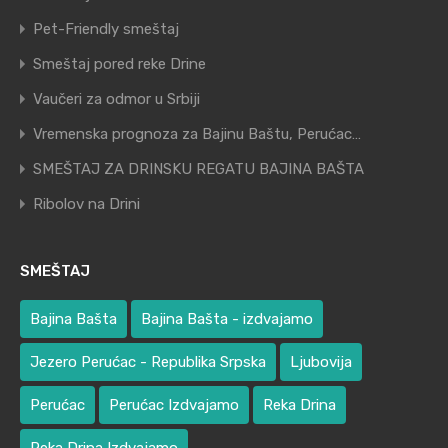
Pet-Friendly smeštaj
Smeštaj pored reke Drine
Vaučeri za odmor u Srbiji
Vremenska prognoza za Bajinu Baštu, Perućac…
SMEŠTAJ ZA DRINSKU REGATU BAJINA BAŠTA
Ribolov na Drini
SMEŠTAJ
Bajina Bašta
Bajina Bašta - izdvajamo
Jezero Perućac - Republika Srpska
Ljubovija
Perućac
Perućac Izdvajamo
Reka Drina