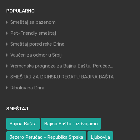
POPULARNO
Smeštaj sa bazenom
Pet-Friendly smeštaj
Smeštaj pored reke Drine
Vaučeri za odmor u Srbiji
Vremenska prognoza za Bajinu Baštu, Perućac…
SMEŠTAJ ZA DRINSKU REGATU BAJINA BAŠTA
Ribolov na Drini
SMEŠTAJ
Bajina Bašta
Bajina Bašta - izdvajamo
Jezero Perućac - Republika Srpska
Ljubovija