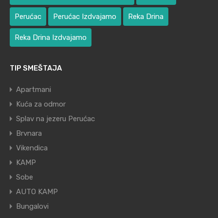
Perućac
Perućac Izdvajamo
Reka Drina
Reka Drina Izdvajamo
TIP SMEŠTAJA
Apartmani
Kuća za odmor
Splav na jezeru Perućac
Brvnara
Vikendica
KAMP
Sobe
AUTO KAMP
Bungalovi