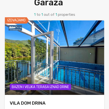
Garaža
1
to
1
out of
1
properties
IZDVAJAMO
BAZEN I VELIKA TERASA IZNAD DRINE
VILA DOM DRINA