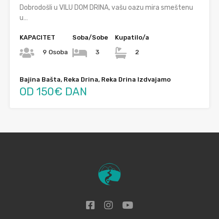
Dobrodošli u VILU DOM DRINA, vašu oazu mira smeštenu
u…
KAPACITET
Soba/Sobe
Kupatilo/a
9 Osoba
3
2
Bajina Bašta, Reka Drina, Reka Drina Izdvajamo
OD 150€ DAN