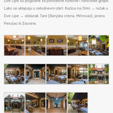
Dve Lipe su pogodne za porodične ručkove i turističke grupe.
Lako se uklapaju u celodnevni izlet: Kućica na Drini → ručak u
Dve Lipe → obilazak Tare (Banjska stena, Mitrovac), jezera
Perućac ili Zaovine.