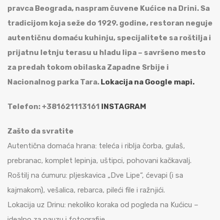
pravca Beograda, naspram čuvene Kućice na Drini. Sa
tradicijom koja seže do 1929. godine, restoran neguje
autentičnu domaću kuhinju, specijalitete sa roštilja i
prijatnu letnju terasu u hladu lipa – savršeno mesto
za predah tokom obilaska Zapadne Srbije i
Nacionalnog parka Tara.
Lokacija na Google mapi.
Telefon: +381621113161
INSTAGRAM
Zašto da svratite
Autentična domaća hrana: teleća i riblja čorba, gulaš,
prebranac, komplet lepinja, uštipci, pohovani kačkavalj.
Roštilj na ćumuru: pljeskavica „Dve Lipe“, ćevapi (i sa
kajmakom), vešalica, rebarca, pileći file i ražnjići.
Lokacija uz Drinu: nekoliko koraka od pogleda na Kućicu –
idealno za pauzu i fotografije.