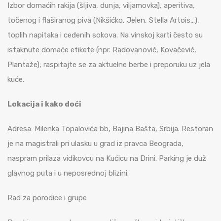
Izbor domaćih rakija (šljiva, dunja, viljamovka), aperitiva,
točenog i flaširanog piva (Nikšićko, Jelen, Stella Artois…),
toplih napitaka i ceđenih sokova. Na vinskoj karti često su
istaknute domaće etikete (npr. Radovanović, Kovačević,
Plantaže); raspitajte se za aktuelne berbe i preporuku uz jela
kuće.
Lokacija i kako doći
Adresa: Milenka Topalovića bb, Bajina Bašta, Srbija. Restoran
je na magistrali pri ulasku u grad iz pravca Beograda,
naspram prilaza vidikovcu na Kućicu na Drini. Parking je duž
glavnog puta i u neposrednoj blizini.
Rad za porodice i grupe