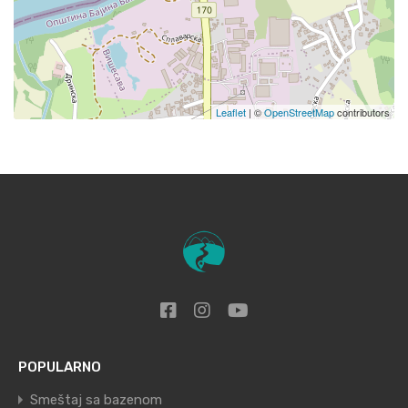
Leaflet
| ©
OpenStreetMap
contributors
POPULARNO
Smeštaj sa bazenom