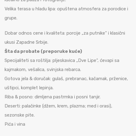
Velika terasa u hladu lipa: opuštena atmosfera za porodice i
grupe.
Dobar odnos cene i kvaliteta: porcije „za putnike“ i klasični
ukusi Zapadne Srbije.
Šta da probate (preporuke kuće)
Specijaliteti sa roštilja: pljeskavica „Dve Lipe“, ćevapi sa
kajmakom, vešalica, svinjska rebarca.
Gotova jela & doručak: gulaš, prebranac, kačamak, prženice,
uštipci, komplet lepinja.
Riba & posno: dimljena pastrmka i posni tanjir.
Deserti: palačinke (džem, krem, plazma; med i orasi),
sezonske pite.
Pića i vina