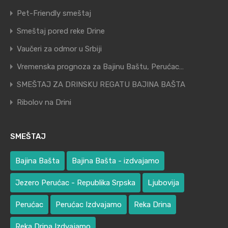
Pet-Friendly smeštaj
Smeštaj pored reke Drine
Vaučeri za odmor u Srbiji
Vremenska prognoza za Bajinu Baštu, Perućac…
SMEŠTAJ ZA DRINSKU REGATU BAJINA BAŠTA
Ribolov na Drini
SMEŠTAJ
Bajina Bašta
Bajina Bašta - izdvajamo
Jezero Perućac - Republika Srpska
Ljubovija
Perućac
Perućac Izdvajamo
Reka Drina
Reka Drina Izdvajamo