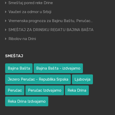
Smeštaj pored reke Drine
Vaučeri za odmor u Srbiji
Vremenska prognoza za Bajinu Baštu, Perućac…
SMEŠTAJ ZA DRINSKU REGATU BAJINA BAŠTA
Ribolov na Drini
SMEŠTAJ
Bajina Bašta
Bajina Bašta - izdvajamo
Jezero Perućac - Republika Srpska
Ljubovija
Perućac
Perućac Izdvajamo
Reka Drina
Reka Drina Izdvajamo