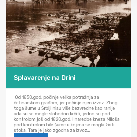
Splavarenje na Drini
Od 1850.god. počinje velika potražnja za
četinarskom građom, jer počinje njen izvoz. Zbog
toga šume u Srbiji nisu više bezvredne kao ranije
ada su se mogle slobodno krčiti, jedno su pod
kontrolom još od 1820.god. i naredbe kneza Miloša
pod kontrolom bile šume u kojima se mogla žiriti
stoka. Tara je jako zgodna za izvoz...