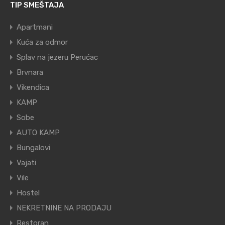
TIP SMEŠTAJA
Apartmani
Kuća za odmor
Splav na jezeru Perućac
Brvnara
Vikendica
KAMP
Sobe
AUTO KAMP
Bungalovi
Vajati
Vile
Hostel
NEKRETNINE NA PRODAJU
Restoran