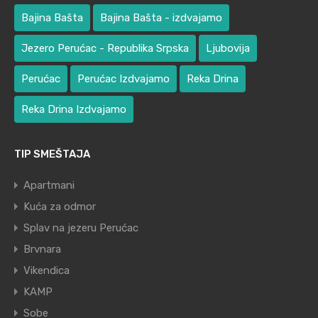
Bajina Bašta
Bajina Bašta - izdvajamo
Jezero Perućac - Republika Srpska
Ljubovija
Perućac
Perućac Izdvajamo
Reka Drina
Reka Drina Izdvajamo
TIP SMEŠTAJA
Apartmani
Kuća za odmor
Splav na jezeru Perućac
Brvnara
Vikendica
KAMP
Sobe