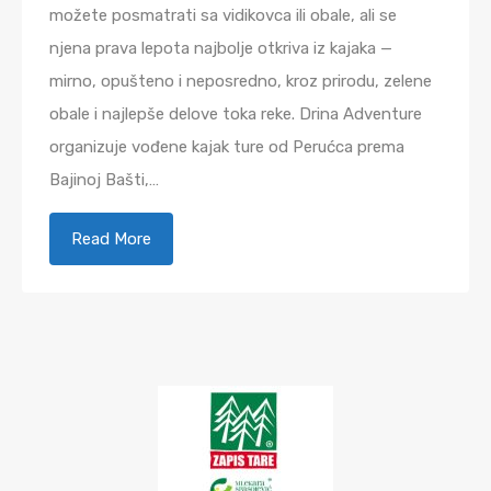
možete posmatrati sa vidikovca ili obale, ali se
njena prava lepota najbolje otkriva iz kajaka —
mirno, opušteno i neposredno, kroz prirodu, zelene
obale i najlepše delove toka reke. Drina Adventure
organizuje vođene kajak ture od Perućca prema
Bajinoj Bašti,…
Read More