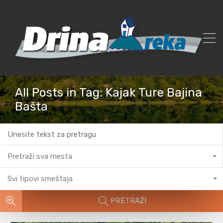
All Posts in Tag: Kajak Ture Bajina
Bašta
Pretraži sva mesta
Svi tipovi smeštaja
PRETRAŽI