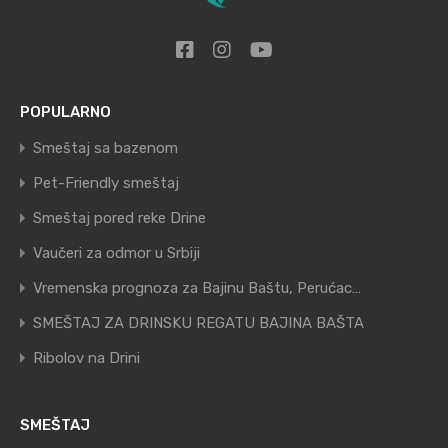
POPULARNO
Smeštaj sa bazenom
Pet-Friendly smeštaj
Smeštaj pored reke Drine
Vaučeri za odmor u Srbiji
Vremenska prognoza za Bajinu Baštu, Perućac…
SMEŠTAJ ZA DRINSKU REGATU BAJINA BAŠTA
Ribolov na Drini
SMEŠTAJ