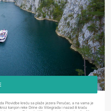
E
a Plovidbe kreću sa plaže jezera Perućac, a na vama je
kroz kanjon reke Drine do Višegrada i nazad ili kraću