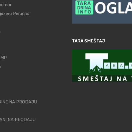
odmor
 jezeru Perućac
a
TARA SMEŠTAJ
AMP
i
INE NA PRODAJU
n
ANI NA PRODAJU