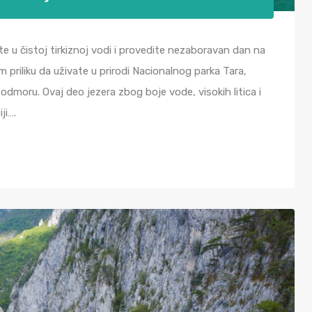
te u čistoj tirkiznoj vodi i provedite nezaboravan dan na
priliku da uživate u prirodi Nacionalnog parka Tara,
 odmoru. Ovaj deo jezera zbog boje vode, visokih litica i
ji….