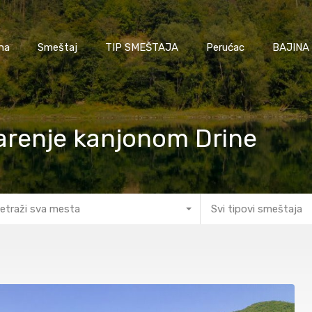
na
Smeštaj
TIP SMEŠTAJA
Perućac
BAJINA
starenje kanjonom Drine
etraži sva mesta
Svi tipovi smeštaja