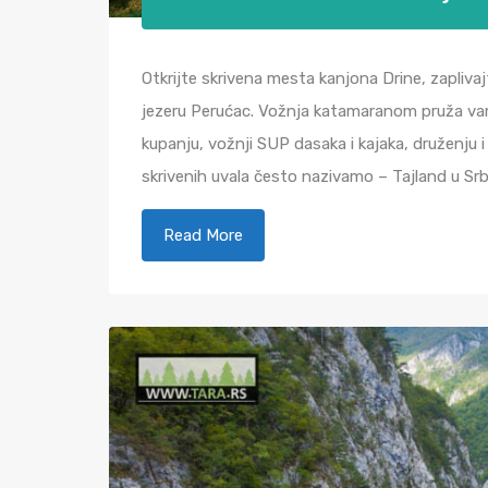
Otkrijte skrivena mesta kanjona Drine, zaplivaj
jezeru Perućac. Vožnja katamaranom pruža vam 
kupanju, vožnji SUP dasaka i kajaka, druženju i
skrivenih uvala često nazivamo – Tajland u Srbi
Read More