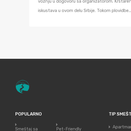
vožnju u dogovoru sa organizatorom. Krstaren
iskustava u ovom delu Srbije. Tokom plovidbe..
POPULARNO
TIP SMEŠ
Apartma
Smeštaj sa
Pet-Friendly