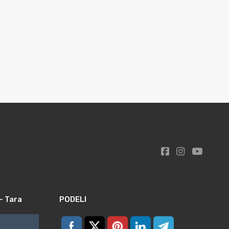
– Tara
PODELI