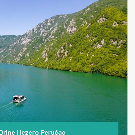
rine i jezero Perućac