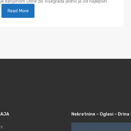
je kanjonom Drine do Višegrada jedno je od najlepših
.
Read More
TAJA
Nekretnine – Oglasi – Drina 
ni