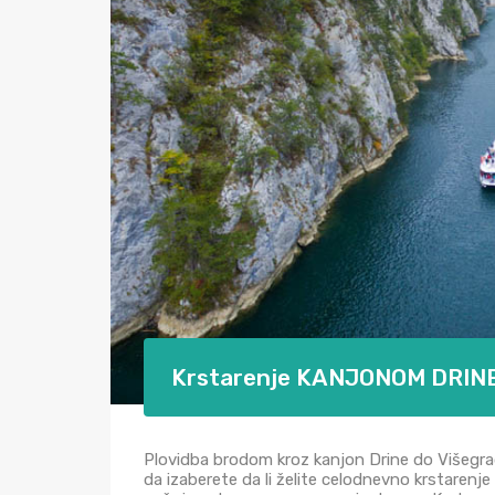
Krstarenje KANJONOM DRIN
Plovidba brodom kroz kanjon Drine do Višegrad
da izaberete da li želite celodnevno krstarenje 