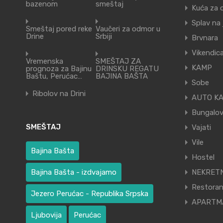
bazenom
smeštaj
Kuća za 
Splav na
Smeštaj pored reke
Vaučeri za odmor u
Drine
Srbiji
Brvnara
Vikendic
Vremenska
SMEŠTAJ ZA
KAMP
prognoza za Bajinu
DRINSKU REGATU
Baštu, Perućac…
BAJINA BAŠTA
Sobe
Ribolov na Drini
AUTO K
Bungalov
SMEŠTAJ
Vajati
Vile
Bajina Bašta
Hostel
Bajina Bašta - izdvajamo
NEKRETN
Restora
Jezero Perućac - Republika Srpska
APARTM
Ljubovija
Perućac