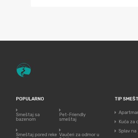
POPULARNO
TIP SMEŠ
Apartma
Smeštaj sa
Pet-Friendly
bazenom
smeštaj
Kuća za 
Splav na
Smeštaj pored reke
Vaučeri za odmor u