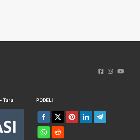
– Tara
PODELI