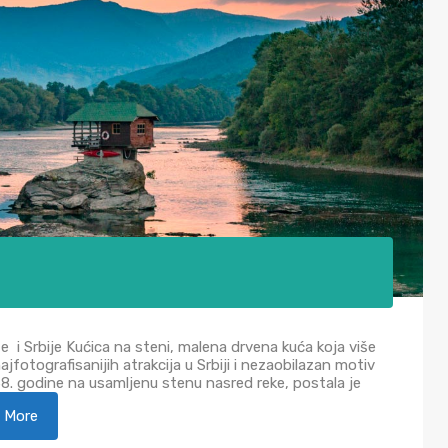
e i Srbije Kućica na steni, malena drvena kuća koja više
jfotografisanijih atrakcija u Srbiji i nezaobilazan motiv
68. godine na usamljenu stenu nasred reke, postala je
 More