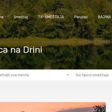
na
Smeštaj
TIP SMEŠTAJA
Perućac
BAJINA
ca na Drini
etraži sva mesta
Svi tipovi smeštaja