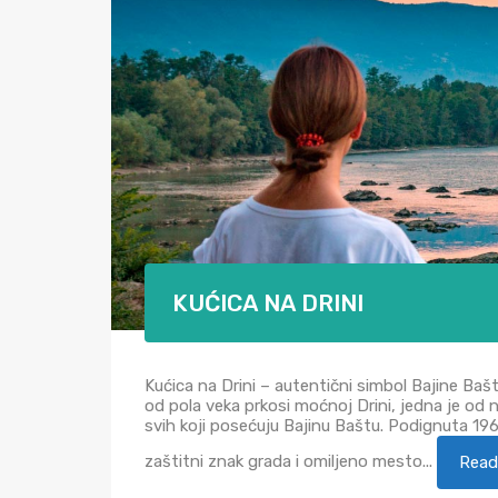
KUĆICA NA DRINI
Kućica na Drini – autentični simbol Bajine Bašt
od pola veka prkosi moćnoj Drini, jedna je od na
svih koji posećuju Bajinu Baštu. Podignuta 19
zaštitni znak grada i omiljeno mesto...
Read