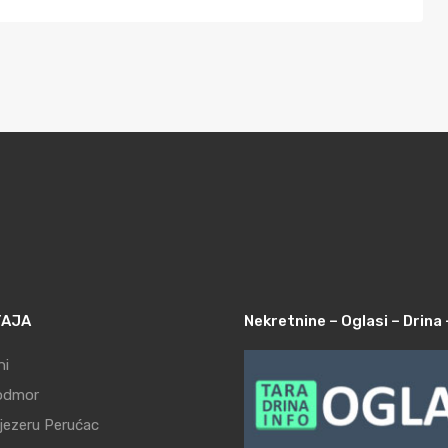
TAJA
Nekretnine – Oglasi – Drina 
ni
odmor
 jezeru Perućac