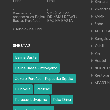
Drine
Srbiji
Brvnara
Vikendic
Vremenska
SMEŠTAJ ZA
KAMP
prognoza za Bajinu
DRINSKU REGATU
Baštu, Perućac…
BAJINA BAŠTA
Sobe
Ribolov na Drini
AUTO K
Bungalov
SMEŠTAJ
Vajati
Vile
Bajina Bašta
Hostel
Bajina Bašta - izdvajamo
NEKRETN
Restora
Jezero Perućac - Republika Srpska
APARTM
Ljubovija
Perućac
Perućac Izdvajamo
Reka Drina