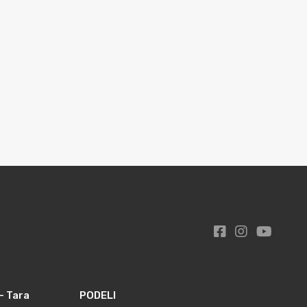
– Tara
PODELI