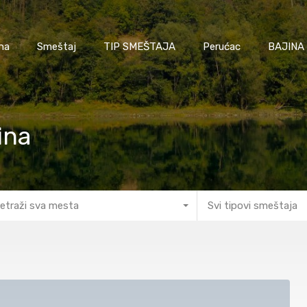
na
Smeštaj
TIP SMEŠTAJA
Perućac
BAJINA
ina
etraži sva mesta
Svi tipovi smeštaja