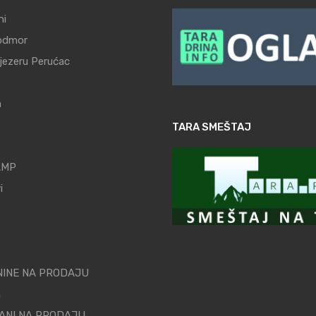
ni
odmor
 jezeru Perućac
a
TARA SMEŠTAJ
AMP
i
INE NA PRODAJU
n
ANI NA PRODAJU