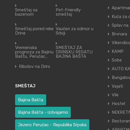
Apartma
Smeštaj sa
Pet-Friendly
bazenom
smeštaj
Kuća za 
Splav na
Smeštaj pored reke
Vaučeri za odmor u
Drine
Srbiji
Brvnara
Vikendic
Vremenska
SMEŠTAJ ZA
KAMP
prognoza za Bajinu
DRINSKU REGATU
Baštu, Perućac…
BAJINA BAŠTA
Sobe
Ribolov na Drini
AUTO K
Bungalov
SMEŠTAJ
Vajati
Vile
Bajina Bašta
Hostel
Bajina Bašta - izdvajamo
NEKRETN
Restora
Jezero Perućac - Republika Srpska
APARTM