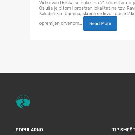
Vidikovac Osluša se nalazi na 21 kilometar od 
Osluša je pitom i prostran lokalitet na tzv. Ra
Kaluđerskim barama, skreće se levo i posle 2 
opremljen drvenom...
Read More
POPULARNO
TIP SMEŠ