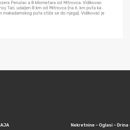
jezera Perućac a 8 kilometara od Mitrovca. Vidikovac
vnoj Tari, udaljen 8 km od Mitrovca (na 6. km puta ka
km makadamskog puta stiže se do njega). Vidikovac je
TAJA
Nekretnine – Oglasi – Drina 