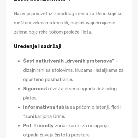
Naziv je preuzet iz narodnog imena za Drinu koje su
meštani vekovima koristili, naglašavajući nijanse
zelene boje reke tokom proleća i leta.
Uređenje i sadržaji
Šest natkrivenih „drvenih prstenova”
–
dizajnirani sa stolovima, klupama i ležaljkama za
opušteno posmatranje.
Sigurnost:
čvrsta drvena ograda duž celog
platoa.
Informativna tabla
sa pričom o istoriji, flori i
fauni kanjona Drine.
Pet-friendly
zona i kante za odlaganje
otpada čuvaju čistotu prostora.