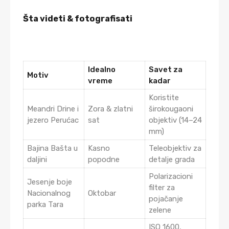
Šta videti & fotografisati
Idealno
Savet za
Motiv
vreme
kadar
Koristite
Meandri Drine i
Zora & zlatni
širokougaoni
jezero Perućac
sat
objektiv (14–24
mm)
Bajina Bašta u
Kasno
Teleobjektiv za
daljini
popodne
detalje grada
Polarizacioni
Jesenje boje
filter za
Nacionalnog
Oktobar
pojačanje
parka Tara
zelene
ISO 1600,