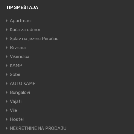
TIP SMEŠTAJA
Apartmani
Kuća za odmor
Splav na jezeru Perućac
Brvnara
Vikendica
KAMP
Sobe
AUTO KAMP
Bungalovi
Vajati
Vile
Hostel
NEKRETNINE NA PRODAJU