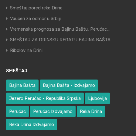
Smeštaj pored reke Drine
Vaučeri za odmor u Srbiji
Vremenska prognoza za Bajinu Baštu, Perućac…
SMEŠTAJ ZA DRINSKU REGATU BAJINA BAŠTA
Ribolov na Drini
SMEŠTAJ
Bajina Bašta
Bajina Bašta - izdvajamo
Jezero Perućac - Republika Srpska
Ljubovija
Perućac
Perućac Izdvajamo
Reka Drina
Reka Drina Izdvajamo