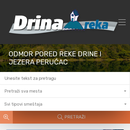
ODMOR PORED REKE DRINE I
JEZERA PERUĆAC
Pretraži sva mesta
Svi tipovi smeštaja
PRETRAŽI