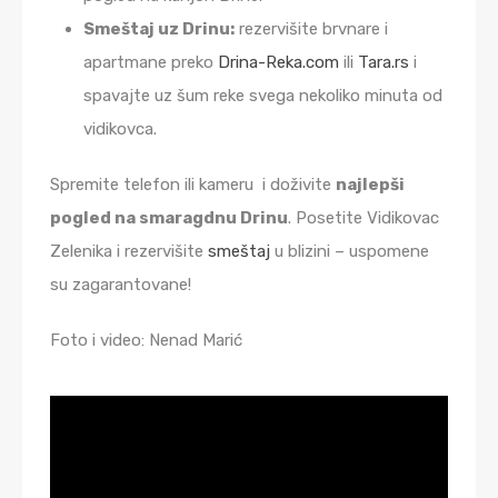
Smeštaj uz Drinu:
rezervišite brvnare i
apartmane preko
Drina-Reka.com
ili
Tara.rs
i
spavajte uz šum reke svega nekoliko minuta od
vidikovca.
Spremite telefon ili kameru i doživite
najlepši
pogled na smaragdnu Drinu
. Posetite Vidikovac
Zelenika i rezervišite
smeštaj
u blizini – uspomene
su zagarantovane!
Foto i video: Nenad Marić