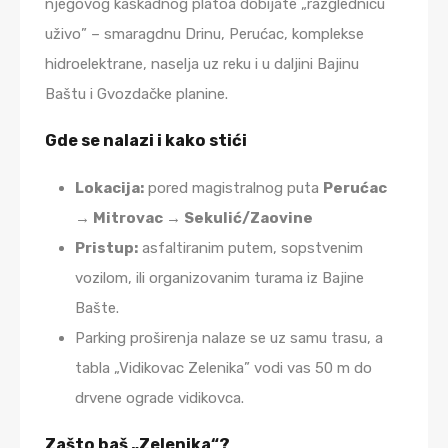
njegovog kaskadnog platoa dobijate „razglednicu
uživo” – smaragdnu Drinu, Perućac, komplekse
hidroelektrane, naselja uz reku i u daljini Bajinu
Baštu i Gvozdačke planine.
Gde se nalazi i kako stići
Lokacija:
pored magistralnog puta
Perućac
→ Mitrovac → Sekulić/Zaovine
Pristup:
asfaltiranim putem, sopstvenim
vozilom, ili organizovanim turama iz Bajine
Bašte.
Parking proširenja nalaze se uz samu trasu, a
tabla „Vidikovac Zelenika” vodi vas 50 m do
drvene ograde vidikovca.
Zašto baš „Zelenika“?