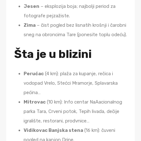
Jesen
– eksplozija boja; najbolji period za
fotografe pejzažiste.
Zima
– čist pogled bez lisnatih krošnji i čarobni
sneg na obroncima Tare (ponesite toplu odeću).
Šta je u blizini
Perućac
(4 km): plaža za kupanje, rečica i
vodopad Vrelo, Stećci Mramorje, Splavarska
pećina…
Mitrovac
(10 km): Info centar NaAacionalnog
parka Tara, Crveni potok, Tepih livada, dečije
igralište, restorani, prodvnice…
Vidikovac Banjska stena
(16 km): čuveni
pogled na kanjon Drine.