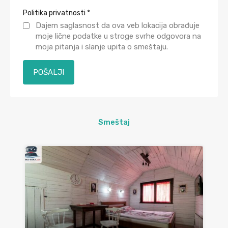
Politika privatnosti
*
Dajem saglasnost da ova veb lokacija obrađuje
moje lične podatke u stroge svrhe odgovora na
moja pitanja i slanje upita o smeštaju.
Smeštaj