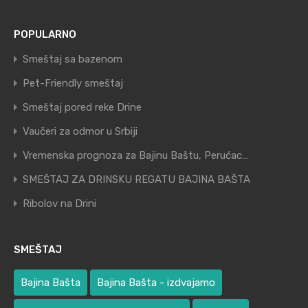
POPULARNO
Smeštaj sa bazenom
Pet-Friendly smeštaj
Smeštaj pored reke Drine
Vaučeri za odmor u Srbiji
Vremenska prognoza za Bajinu Baštu, Perućac…
SMEŠTAJ ZA DRINSKU REGATU BAJINA BAŠTA
Ribolov na Drini
SMEŠTAJ
Bajina Bašta
Bajina Bašta - izdvajamo