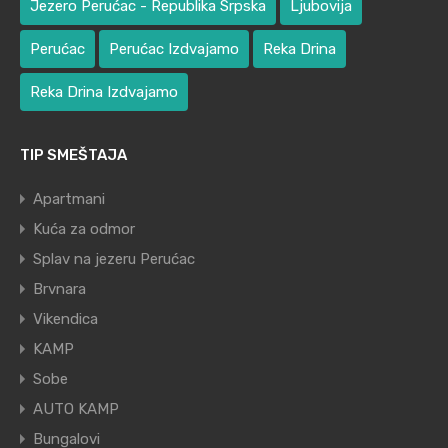
Jezero Perućac - Republika Srpska
Ljubovija
Perućac
Perućac Izdvajamo
Reka Drina
Reka Drina Izdvajamo
TIP SMEŠTAJA
Apartmani
Kuća za odmor
Splav na jezeru Perućac
Brvnara
Vikendica
KAMP
Sobe
AUTO KAMP
Bungalovi