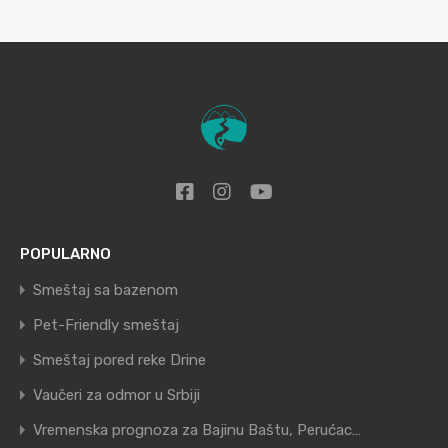
POPULARNO
Smeštaj sa bazenom
Pet-Friendly smeštaj
Smeštaj pored reke Drine
Vaučeri za odmor u Srbiji
Vremenska prognoza za Bajinu Baštu, Perućac…