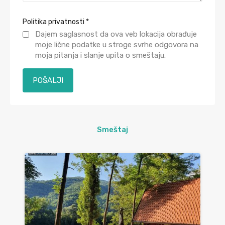
Politika privatnosti
*
Dajem saglasnost da ova veb lokacija obrađuje
moje lične podatke u stroge svrhe odgovora na
moja pitanja i slanje upita o smeštaju.
Smeštaj