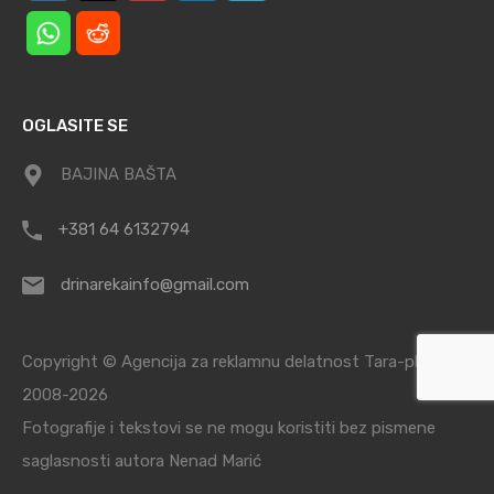
OGLASITE SE
BAJINA BAŠTA
+381 64 6132794
drinarekainfo@gmail.com
Copyright © Agencija za reklamnu delatnost Tara-planina /
2008-2026
Fotografije i tekstovi se ne mogu koristiti bez pismene
saglasnosti autora Nenad Marić