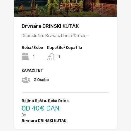
Brvnara DRINSKI KUTAK
Dobrodošli u Brvnaru Drinski Kutak,…
Soba/Sobe
Kupatilo/Kupatila
1
1
KAPACITET
3 Osobe
Bajina Bašta, Reka Drina
OD 40€ DAN
By
Brvnara DRINSKI KUTAK