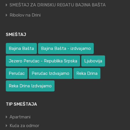
SMEŠTAJ ZA DRINSKU REGATU BAJINA BAŠTA
Ribolov na Drini
SMEŠTAJ
Bajina Bašta
Bajina Bašta - izdvajamo
Jezero Perućac - Republika Srpska
Ljubovija
Perućac
Perućac Izdvajamo
Reka Drina
Reka Drina Izdvajamo
TIP SMEŠTAJA
Apartmani
Kuća za odmor