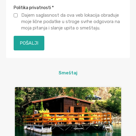
Politika privatnosti
*
Dajem saglasnost da ova veb lokacija obrađuje
moje lične podatke u stroge svrhe odgovora na
moja pitanja i slanje upita o smeštaju.
Smeštaj