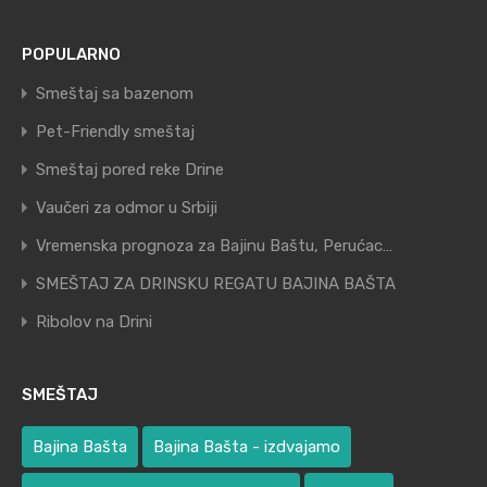
POPULARNO
Smeštaj sa bazenom
Pet-Friendly smeštaj
Smeštaj pored reke Drine
Vaučeri za odmor u Srbiji
Vremenska prognoza za Bajinu Baštu, Perućac…
SMEŠTAJ ZA DRINSKU REGATU BAJINA BAŠTA
Ribolov na Drini
SMEŠTAJ
Bajina Bašta
Bajina Bašta - izdvajamo