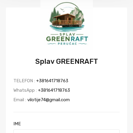
Splav GREENRAFT
TELEFON :
+381641718763
WhatsApp :
+381641718763
Email :
vilotije74@gmail.com
IME