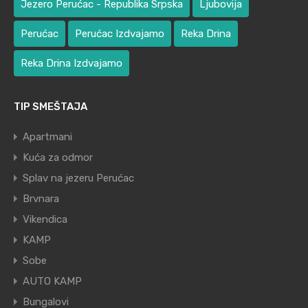
Jezero Perućac - Republika Srpska
Ljubovija
Perućac
Perućac Izdvajamo
Reka Drina
Reka Drina Izdvajamo
TIP SMEŠTAJA
Apartmani
Kuća za odmor
Splav na jezeru Perućac
Brvnara
Vikendica
KAMP
Sobe
AUTO KAMP
Bungalovi