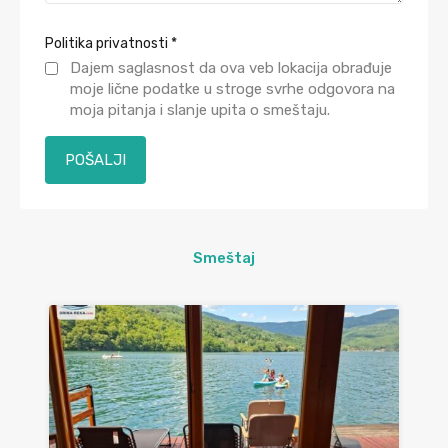
Politika privatnosti
*
Dajem saglasnost da ova veb lokacija obrađuje
moje lične podatke u stroge svrhe odgovora na
moja pitanja i slanje upita o smeštaju.
Smeštaj