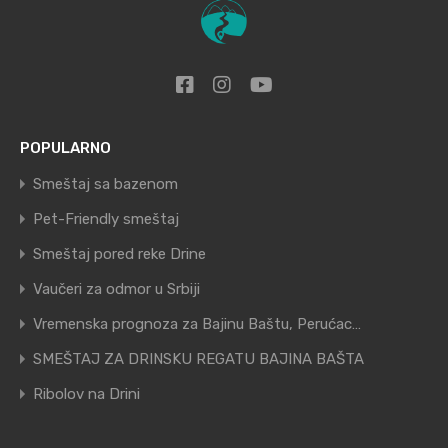
POPULARNO
Smeštaj sa bazenom
Pet-Friendly smeštaj
Smeštaj pored reke Drine
Vaučeri za odmor u Srbiji
Vremenska prognoza za Bajinu Baštu, Perućac…
SMEŠTAJ ZA DRINSKU REGATU BAJINA BAŠTA
Ribolov na Drini