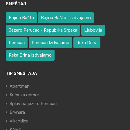
SMEŠTAJ
Bajina Bašta
Bajina Bašta - izdvajamo
Jezero Perućac - Republika Srpska
Ljubovija
Perućac
Perućac Izdvajamo
Reka Drina
Reka Drina Izdvajamo
TIP SMEŠTAJA
Apartmani
Kuća za odmor
Splav na jezeru Perućac
Brvnara
Vikendica
KAMP