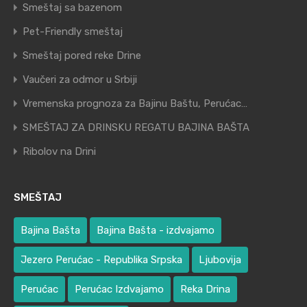
Smeštaj sa bazenom
Pet-Friendly smeštaj
Smeštaj pored reke Drine
Vaučeri za odmor u Srbiji
Vremenska prognoza za Bajinu Baštu, Perućac…
SMEŠTAJ ZA DRINSKU REGATU BAJINA BAŠTA
Ribolov na Drini
SMEŠTAJ
Bajina Bašta
Bajina Bašta - izdvajamo
Jezero Perućac - Republika Srpska
Ljubovija
Perućac
Perućac Izdvajamo
Reka Drina