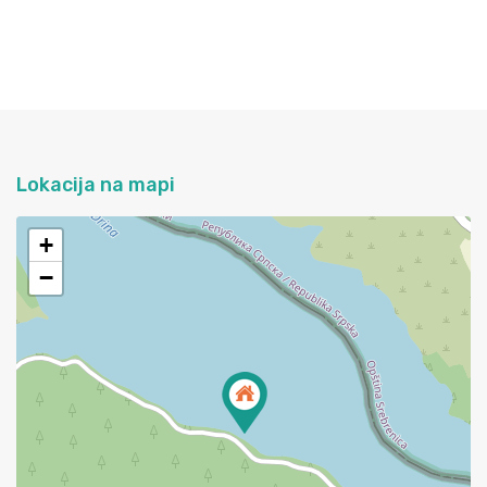
Lokacija na mapi
+
−