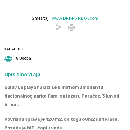
Smeštaj :
www.DRINA-REKA.com
KAPACITET
8 Osoba
Opis smeštaja
Splav La playa nalazi se u mirnom ambijentu
Nacionalnog parka Tara, na jezeru Perućac, 3 km od
brane.
Površina splava je 120 m2, od toga 60m2 su terase.
Poseduje WIFI, toplu vodu.