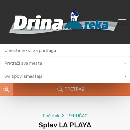
Pretraži sva mesta
Svi tipovi smeštaja
PRETRAŽI
Početak
PERUĆAC
Splav LA PLAYA