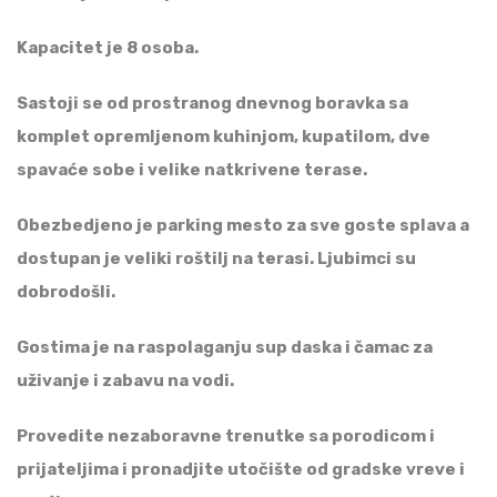
Kapacitet je 8 osoba.
Sastoji se od prostranog dnevnog boravka sa
komplet opremljenom kuhinjom, kupatilom, dve
spavaće sobe i velike natkrivene terase.
Obezbedjeno je parking mesto za sve goste splava a
dostupan je veliki roštilj na terasi. Ljubimci su
dobrodošli.
Gostima je na raspolaganju sup daska i čamac za
uživanje i zabavu na vodi.
Provedite nezaboravne trenutke sa porodicom i
prijateljima i pronadjite utočište od gradske vreve i