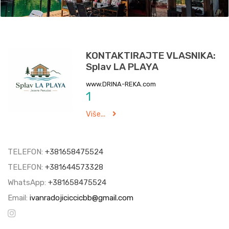
KONTAKTIRAJTE VLASNIKA:
Splav LA PLAYA
www.DRINA-REKA.com
1
Više...
TELEFON:
+381658475524
TELEFON:
+381644573328
WhatsApp:
+381658475524
Email:
ivanradojiciccicbb@gmail.com