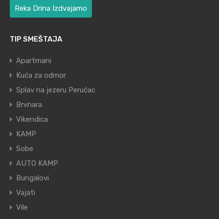
Reka Drina Izdvajamo
TIP SMEŠTAJA
Apartmani
Kuća za odmor
Splav na jezeru Perućac
Brvnara
Vikendica
KAMP
Sobe
AUTO KAMP
Bungalovi
Vajati
Vile