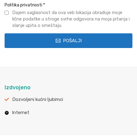
Politika privatnosti
*
Dajem saglasnost da ova veb lokacija obrađuje moje
lične podatke u stroge svrhe odgovora na moja pitanja i
slanje upita o smeštaju.
POŠALJI
Izdvojeno
Dozvoljeni kućni ljubimci
Internet