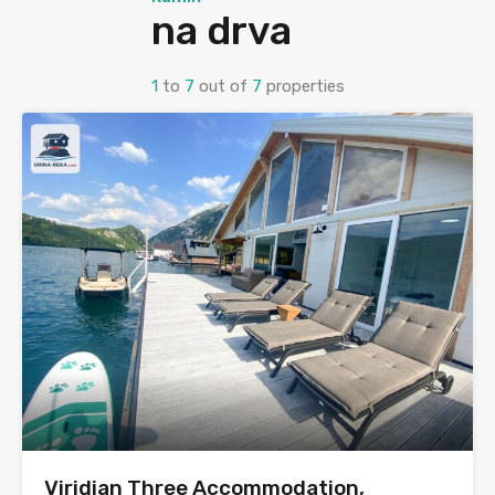
na drva
1
to
7
out of
7
properties
⁠Viridian Three Accommodation,