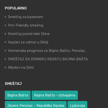
POPULARNO
Smeštaj sa bazenom
Pet-Friendly smeštaj
Smeštaj pored reke Drine
Vaučeri za odmor u Srbiji
Vremenska prognoza za Bajinu Baštu, Perućac…
SMEŠTAJ ZA DRINSKU REGATU BAJINA BAŠTA
Ribolov na Drini
SMEŠTAJ
Bajina Bašta
Bajina Bašta - izdvajamo
Jezero Perućac - Republika Srpska
Ljubovija