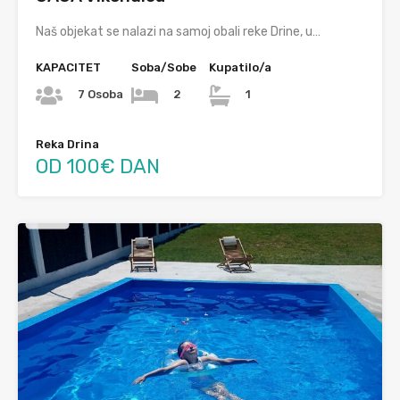
Naš objekat se nalazi na samoj obali reke Drine, u…
KAPACITET
Soba/Sobe
Kupatilo/a
7 Osoba
2
1
Reka Drina
OD 100€ DAN