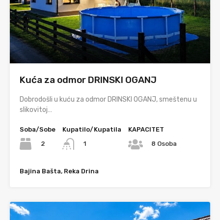
Kuća za odmor DRINSKI OGANJ
Dobrodošli u kuću za odmor DRINSKI OGANJ, smeštenu u
slikovitoj…
Soba/Sobe
Kupatilo/Kupatila
KAPACITET
2
1
8 Osoba
Bajina Bašta, Reka Drina