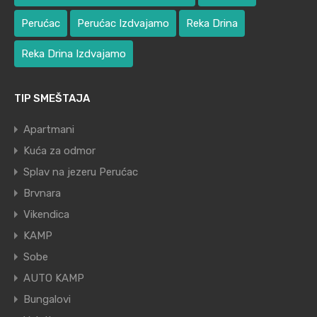
Perućac
Perućac Izdvajamo
Reka Drina
Reka Drina Izdvajamo
TIP SMEŠTAJA
Apartmani
Kuća za odmor
Splav na jezeru Perućac
Brvnara
Vikendica
KAMP
Sobe
AUTO KAMP
Bungalovi