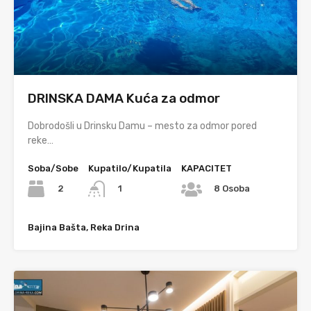
DRINSKA DAMA Kuća za odmor
Dobrodošli u Drinsku Damu – mesto za odmor pored
reke…
Soba/Sobe
Kupatilo/Kupatila
KAPACITET
2
1
8 Osoba
Bajina Bašta, Reka Drina