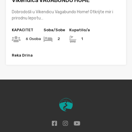
Vikendica VAGABUNDO HOME
Dobrodošli u Vikendicu Vagabundo Home! Otkrijte mir i
prirodnu lepotu…
KAPACITET
Soba/Sobe
Kupatilo/a
6 Osoba
2
1
Reka Drina