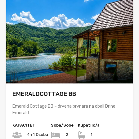
EMERALDCOTTAGE BB
Emerald Cottage BB – drvena brvnara na obali Drine
Emerald…
KAPACITET
Soba/Sobe
Kupatilo/a
4+1 Osoba
2
1