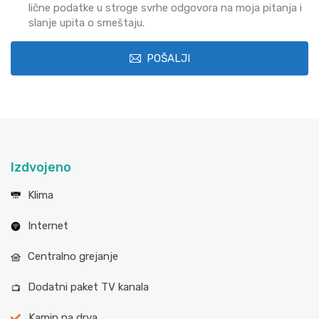
lične podatke u stroge svrhe odgovora na moja pitanja i
slanje upita o smeštaju.
POŠALJI
Izdvojeno
Klima
Internet
Centralno grejanje
Dodatni paket TV kanala
Kamin na drva