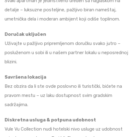
Svaki apartman je jedinstveno uređen sa naglaskom na
detalje – luksuzne posteljine, pažljivo biran nameštaj,
umetnička dela i moderan ambijent koji odiše toplinom.
Doručak uključen
Uživajte u pažljivo pripremljenom doručku svako jutro –
posluženom u sobi ili u našem partner lokalu u neposrednoj
blizini.
Savršena lokacija
Bez obzira da li ste ovde poslovno ili turistički, bićete na
pravom mestu – uz laku dostupnost svim gradskim
sadržajima.
Diskretna usluga & potpuna udobnost
Vule Vu Collection nudi hotelski nivo usluge uz udobnost