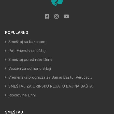
POPULARNO
Smeštaj sa bazenom
Pet-Friendly smeštaj
Smeštaj pored reke Drine
Vaučeri za odmor u Srbiji
Vremenska prognoza za Bajinu Baštu, Perućac…
SMEŠTAJ ZA DRINSKU REGATU BAJINA BAŠTA
Ribolov na Drini
SMEŠTAJ