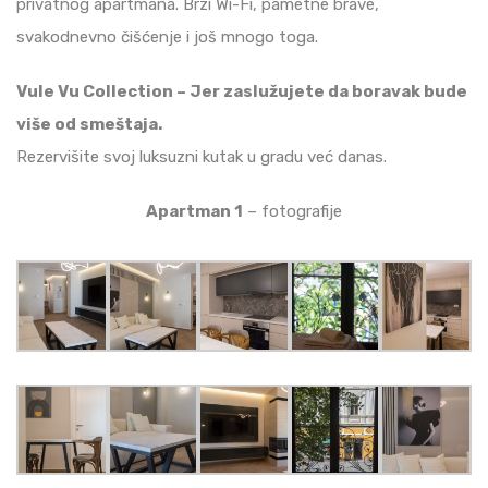
privatnog apartmana. Brzi Wi-Fi, pametne brave,
svakodnevno čišćenje i još mnogo toga.
Vule Vu Collection – Jer zaslužujete da boravak bude
više od smeštaja.
Rezervišite svoj luksuzni kutak u gradu već danas.
Apartman 1
– fotografije