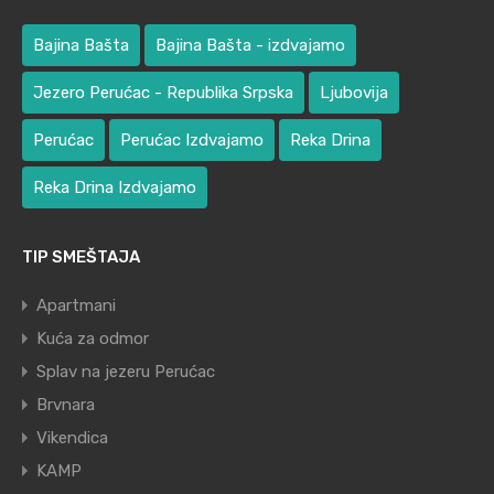
Bajina Bašta
Bajina Bašta - izdvajamo
Jezero Perućac - Republika Srpska
Ljubovija
Perućac
Perućac Izdvajamo
Reka Drina
Reka Drina Izdvajamo
TIP SMEŠTAJA
Apartmani
Kuća za odmor
Splav na jezeru Perućac
Brvnara
Vikendica
KAMP