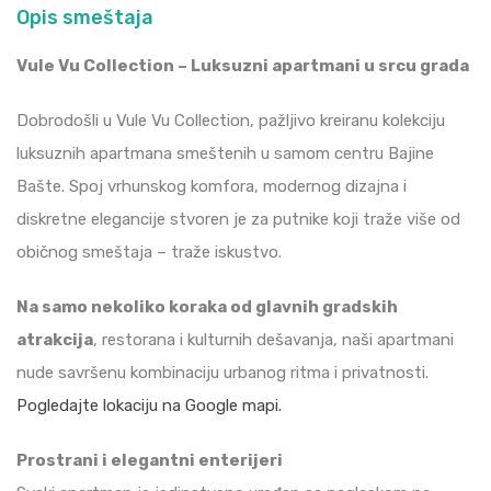
Opis smeštaja
Vule Vu Collection – Luksuzni apartmani u srcu grada
Dobrodošli u Vule Vu Collection, pažljivo kreiranu kolekciju
luksuznih apartmana smeštenih u samom centru Bajine
Bašte. Spoj vrhunskog komfora, modernog dizajna i
diskretne elegancije stvoren je za putnike koji traže više od
običnog smeštaja – traže iskustvo.
Na samo nekoliko koraka od glavnih gradskih
atrakcija
, restorana i kulturnih dešavanja, naši apartmani
nude savršenu kombinaciju urbanog ritma i privatnosti.
Pogledajte lokaciju na Google mapi.
Prostrani i elegantni enterijeri