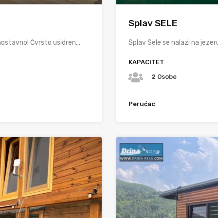
Splav SELE
nostavno! Čvrsto usidren…
Splav Sele se nalazi na jeze
KAPACITET
2 Osobe
Perućac