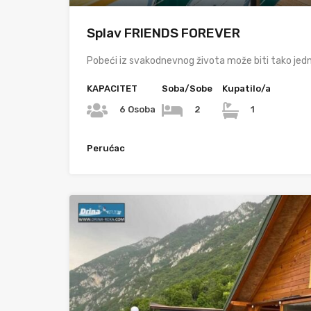
Splav FRIENDS FOREVER
Pobeći iz svakodnevnog života može biti tako jed
KAPACITET
Soba/Sobe
Kupatilo/a
6 Osoba
2
1
Perućac