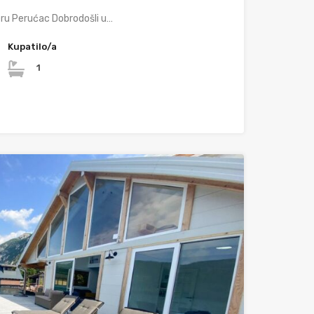
eru Perućac Dobrodošli u…
Kupatilo/a
1