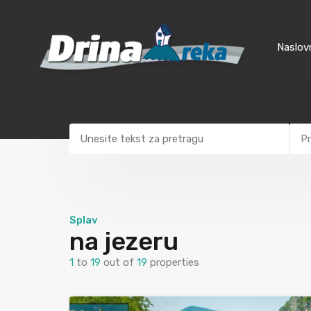
Naslov
Pr
Splav
na jezeru
1
to
19
out of
19
properties