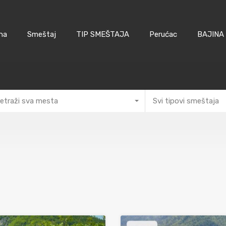
na
Smeštaj
TIP SMEŠTAJA
Perućac
BAJINA
etraži sva mesta
Svi tipovi smeštaja