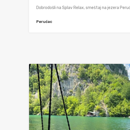
Dobrodošli na Splav Relax, smeštaj na jezera Peru
Perućac