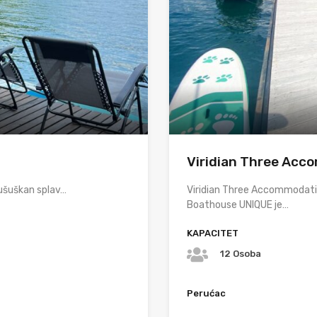
⁠Viridian Three Ac
ušuškan splav…
Viridian Three Accommodati
Boathouse UNIQUE je…
KAPACITET
12 Osoba
Perućac