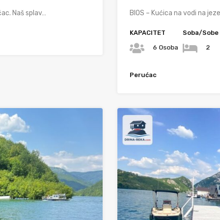
ćac. Naš splav…
BIOS – Kućica na vodi na jez
KAPACITET
Soba/Sobe
6 Osoba
2
Perućac