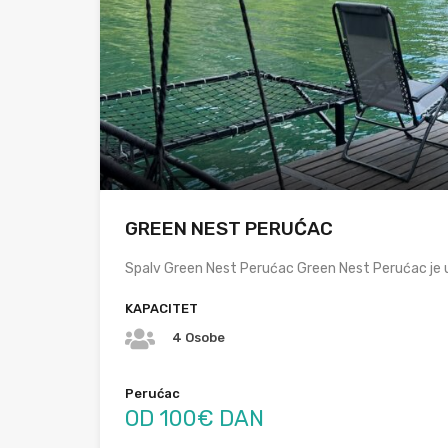
GREEN NEST PERUĆAC
Spalv Green Nest Perućac Green Nest Perućac je 
KAPACITET
4 Osobe
Perućac
OD 100€ DAN