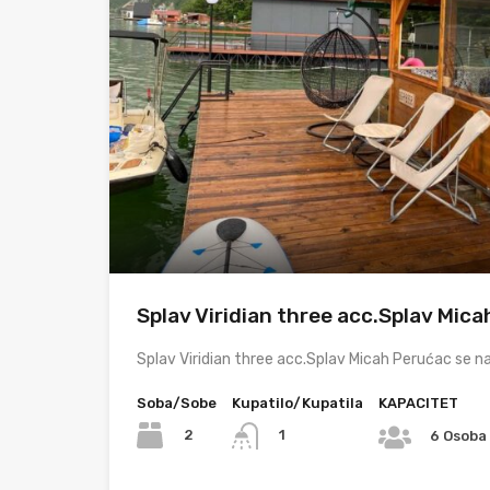
Splav Viridian three acc.Splav Mic
Splav Viridian three acc.Splav Micah Perućac se 
Soba/Sobe
Kupatilo/Kupatila
KAPACITET
2
1
6 Osoba