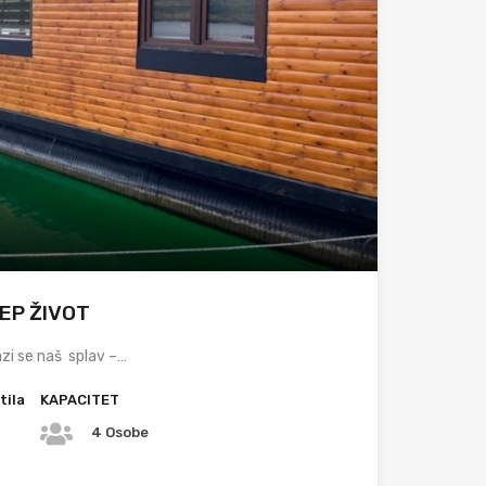
LEP ŽIVOT
azi se naš splav –…
tila
KAPACITET
4 Osobe