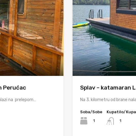
ah Perućac
Splav – katamaran 
nalazi na prelepom…
Na 3. kilometru od brane nal
Soba/Sobe
Kupatilo/Kupa
1
1