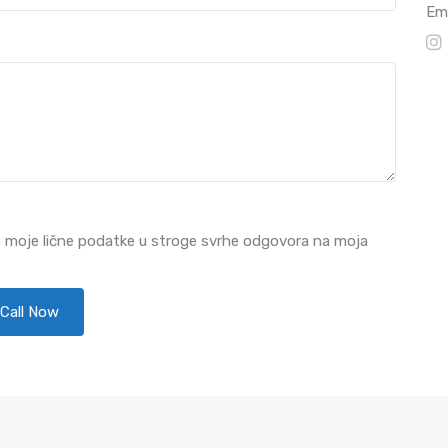
Ema
e moje lične podatke u stroge svrhe odgovora na moja
Call Now