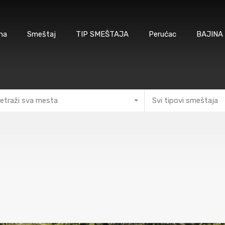
na
Smeštaj
TIP SMEŠTAJA
Perućac
BAJINA
etraži sva mesta
Svi tipovi smeštaja