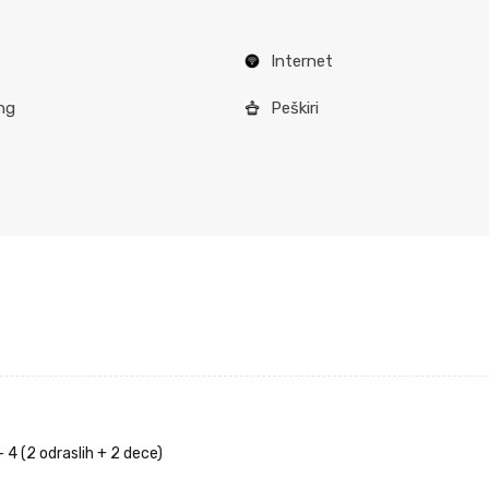
Internet
ng
Peškiri
– 4 (2 odraslih + 2 dece)