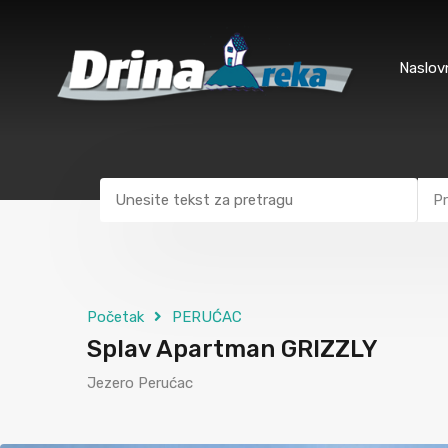
Naslov
Pr
Početak
PERUĆAC
Splav Apartman GRIZZLY
Jezero Perućac