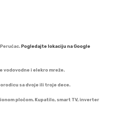
u Perućac.
Pogledajte lokaciju na Google
ne vodovodne i elekro mreže.
orodicu sa dvoje ili troje dece.
cionom pločom. Kupatilo, smart TV, inverter