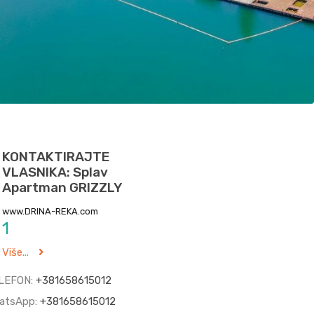
KONTAKTIRAJTE
VLASNIKA: Splav
Apartman GRIZZLY
www.DRINA-REKA.com
1
Više...
LEFON:
+381658615012
atsApp:
+381658615012