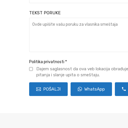
TEKST PORUKE
Politika privatnosti
*
Dajem saglasnost da ova veb lokacija obrađuj
pitanja i slanje upita o smeštaju.
POŠALJI
WhatsApp