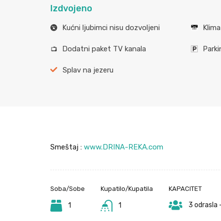
Izdvojeno
Kućni ljubimci nisu dozvoljeni
Klima
Dodatni paket TV kanala
Parki
Splav na jezeru
Smeštaj :
www.DRINA-REKA.com
Soba/Sobe
Kupatilo/Kupatila
KAPACITET
3 odrasla 
1
1