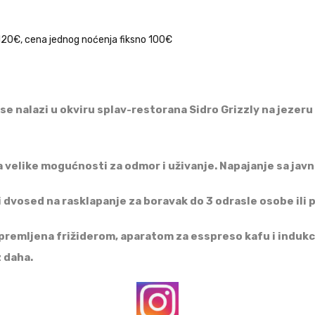
120€, cena jednog noćenja fiksno 100€
 se nalazi u okviru splav-restorana Sidro Grizzly na jezer
a velike mogućnosti za odmor i uživanje. Napajanje sa jav
i dvosed na rasklapanje za boravak do 3 odrasle osobe ili p
opremljena frižiderom, aparatom za esspreso kafu i induk
z daha.