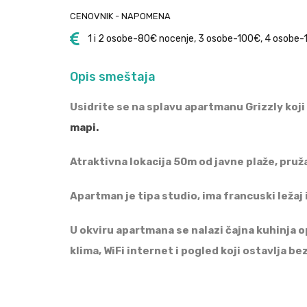
CENOVNIK - NAPOMENA
1 i 2 osobe-80€ nocenje, 3 osobe-100€, 4 osobe-
Opis smeštaja
Usidrite se na splavu apartmanu Grizzly koji
mapi.
Atraktivna lokacija 50m od javne plaže, pruž
Apartman je tipa studio, ima francuski ležaj 
U okviru apartmana se nalazi čajna kuhinja 
klima, WiFi internet i pogled koji ostavlja be