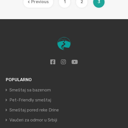
Previous
1
2
3
POPULARNO
Smeštaj sa bazenom
Pet-Friendly smeštaj
Smeštaj pored reke Drine
Vaučeri za odmor u Srbiji