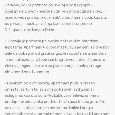
Perućac, koji je poznato po svojoj lepoti i kanjonu.
Apartmani u ovom mestu nude ne samo pogled na reku i
jezero, već i pristup brojnim aktivnostima na vodi, kao što
su plivanje, ribolov i vožnja čamcem ili brodom do
Višegrada kroz kanjon Drine.
Ljubovija je poznata po svojim netaknutim prirodnim
lepotama. Apartmani u ovom mestu su savršeni za one koji
žele da pobegnu od gradske gužve i opuste se u mirnom i
tihom okruženju. U blizini su brojni izvori, reke i šume, što
čini ovaj region idealnim za planinarenje, ribolov i druge
aktivnosti na otvorenom.
U svakom od ovih mesta, apartmani nude izuzetan
smeštaj za turiste, sa svim potrebnim sadržajima i
uslugama, kao što su Wi-Fi, kablovska televizija i klima
uređaji. Takođe, velika prednost ovih apartmana je to što
se nalaze u blizini brojnih restorana, kafića i drugih
zanimljivih mesta, pa turisti mogu lako istraživati i upoznati