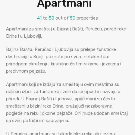
Apartmani
41
to
50
out of
50
properties
Apartmani za smeštaj u Bajinoj Bašti, Perućcu, pored reke
Drine i u Ljuboviji.
Bajina Bašta, Perućac i Ljubovija su prelepe turističke
destinacije u Srbiji, poznate po svom netaknutom
prirodnom okruženju, kristalno čistim rekama i jezerima i
predivnom pejzažu.
Apartmani koji se izdaju za smeštaj u ovim mestima su
odličan izbor za turiste koji žele da se opuste i uživaju u
prirodi. U Bajinoj Bašti i Ljuboviji, apartmani su često
smešteni u blizini reke Drine, pružajući nezaboravne
poglede na reku i okolne pejzaže. Oni nude udoban smeštaj
sa svim potrebnim sadržajima.
U Perućcu, apartmani su takođe blizu reke, ali i jezera