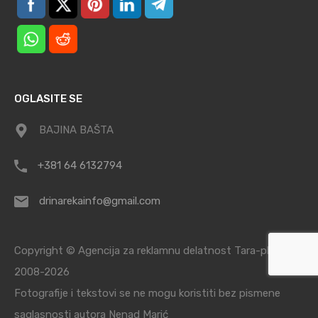
OGLASITE SE
BAJINA BAŠTA
+381 64 6132794
drinarekainfo@gmail.com
Copyright © Agencija za reklamnu delatnost Tara-planina /
2008-2026
Fotografije i tekstovi se ne mogu koristiti bez pismene
saglasnosti autora Nenad Marić