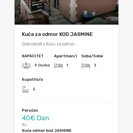
Kuća za odmor KOD JASMINE
Dobrodošli u Kuću za odmor…
KAPACITET
Apartman/i
Soba/Sobe
9 Osoba
1
3
Kupatilo/a
2
Perućac
40€ Dan
By
Kuća odmor kod JASMINE