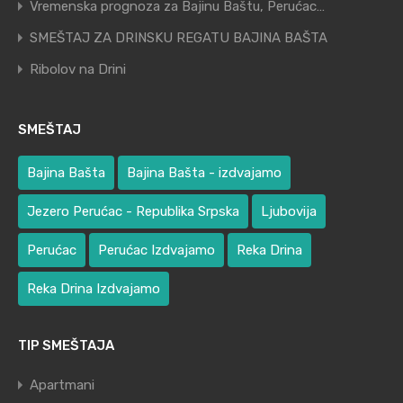
Vremenska prognoza za Bajinu Baštu, Perućac…
SMEŠTAJ ZA DRINSKU REGATU BAJINA BAŠTA
Ribolov na Drini
SMEŠTAJ
Bajina Bašta
Bajina Bašta - izdvajamo
Jezero Perućac - Republika Srpska
Ljubovija
Perućac
Perućac Izdvajamo
Reka Drina
Reka Drina Izdvajamo
TIP SMEŠTAJA
Apartmani