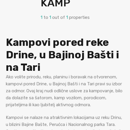
KAMP
1
to
1
out of
1
properties
Kampovi pored reke
Drine, u Bajinoj Bašti i
na Tari
Ako volite prirodu, reku, planinu i boravak na otvorenom,
kampovi pored Drine, u Bajinoj Bašti i na Tari pravi su izbor
za odmor. Ovaj kraj nudi odlične uslove za kampovanje, bilo
da dolazite sa šatorom, kamp vozilom, porodicom,
prijateljima ili kao ljubitelj aktivnog odmora.
Kampovi se nalaze na atraktivnim lokacijama uz reku Drinu,
u blizini Bajine Bašte, Perućca i Nacionalnog parka Tara.