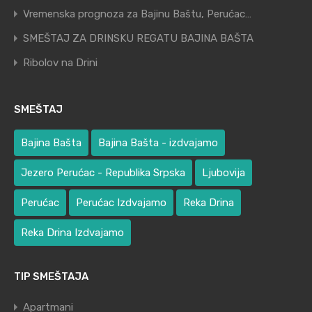
Vremenska prognoza za Bajinu Baštu, Perućac…
SMEŠTAJ ZA DRINSKU REGATU BAJINA BAŠTA
Ribolov na Drini
SMEŠTAJ
Bajina Bašta
Bajina Bašta - izdvajamo
Jezero Perućac - Republika Srpska
Ljubovija
Perućac
Perućac Izdvajamo
Reka Drina
Reka Drina Izdvajamo
TIP SMEŠTAJA
Apartmani