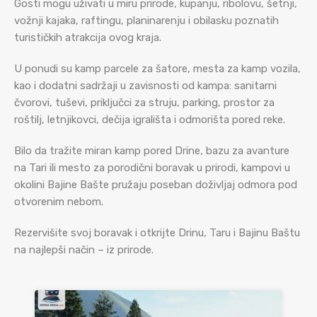
Gosti mogu uživati u miru prirode, kupanju, ribolovu, šetnji,
vožnji kajaka, raftingu, planinarenju i obilasku poznatih
turističkih atrakcija ovog kraja.
U ponudi su kamp parcele za šatore, mesta za kamp vozila,
kao i dodatni sadržaji u zavisnosti od kampa: sanitarni
čvorovi, tuševi, priključci za struju, parking, prostor za
roštilj, letnjikovci, dečija igrališta i odmorišta pored reke.
Bilo da tražite miran kamp pored Drine, bazu za avanture
na Tari ili mesto za porodični boravak u prirodi, kampovi u
okolini Bajine Bašte pružaju poseban doživljaj odmora pod
otvorenim nebom.
Rezervišite svoj boravak i otkrijte Drinu, Taru i Bajinu Baštu
na najlepši način – iz prirode.