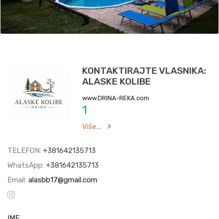
KONTAKTIRAJTE VLASNIKA:
ALASKE KOLIBE
www.DRINA-REKA.com
1
Više...
TELEFON:
+381642135713
WhatsApp:
+381642135713
Email:
alasbb17@gmail.com
IME