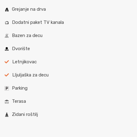
Grejanje na drva
Dodatni paket TV kanala
Bazen za decu
Dvorište
Letnjikovac
Lljuljaška za decu
Parking
Terasa
Zidani roštilj