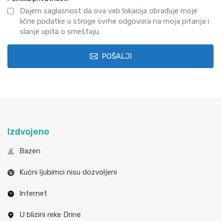
Dajem saglasnost da ova veb lokacija obrađuje moje
lične podatke u stroge svrhe odgovora na moja pitanja i
slanje upita o smeštaju.
POŠALJI
Izdvojeno
Bazen
Kućni ljubimci nisu dozvoljeni
Internet
U blizini reke Drine