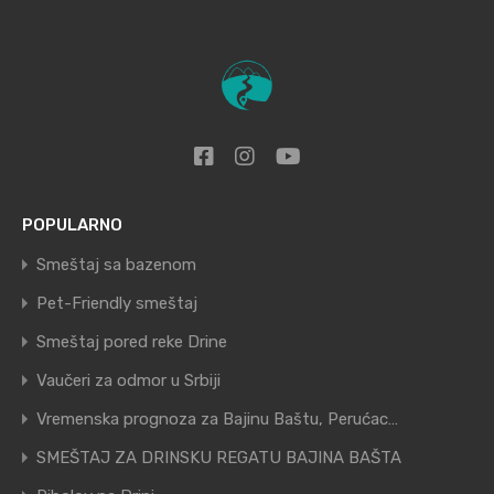
POPULARNO
Smeštaj sa bazenom
Pet-Friendly smeštaj
Smeštaj pored reke Drine
Vaučeri za odmor u Srbiji
Vremenska prognoza za Bajinu Baštu, Perućac…
SMEŠTAJ ZA DRINSKU REGATU BAJINA BAŠTA