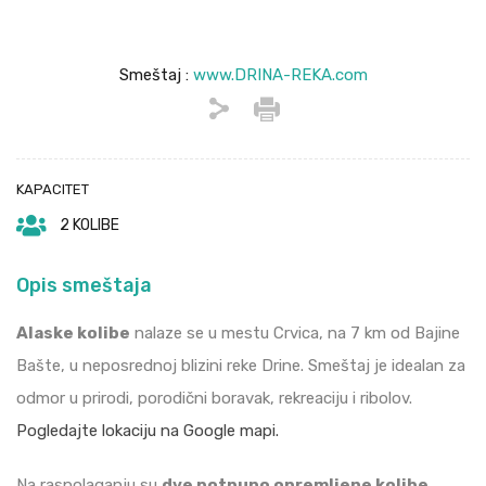
Smeštaj :
www.DRINA-REKA.com
KAPACITET
2 KOLIBE
Opis smeštaja
Alaske kolibe
nalaze se u mestu Crvica, na 7 km od Bajine
Bašte, u neposrednoj blizini reke Drine. Smeštaj je idealan za
odmor u prirodi, porodični boravak, rekreaciju i ribolov.
Pogledajte lokaciju na Google mapi.
Na raspolaganju su
dve potpuno opremljene kolibe
.