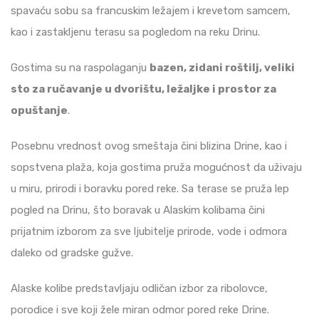
spavaću sobu sa francuskim ležajem i krevetom samcem,
kao i zastakljenu terasu sa pogledom na reku Drinu.
Gostima su na raspolaganju
bazen, zidani roštilj, veliki
sto za ručavanje u dvorištu, ležaljke i prostor za
opuštanje
.
Posebnu vrednost ovog smeštaja čini blizina Drine, kao i
sopstvena plaža, koja gostima pruža mogućnost da uživaju
u miru, prirodi i boravku pored reke. Sa terase se pruža lep
pogled na Drinu, što boravak u Alaskim kolibama čini
prijatnim izborom za sve ljubitelje prirode, vode i odmora
daleko od gradske gužve.
Alaske kolibe predstavljaju odličan izbor za ribolovce,
porodice i sve koji žele miran odmor pored reke Drine.