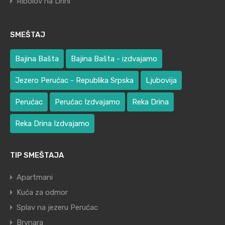
Ribolov na Drini
SMEŠTAJ
Bajina Bašta
Bajina Bašta - izdvajamo
Jezero Perućac - Republika Srpska
Ljubovija
Perućac
Perućac Izdvajamo
Reka Drina
Reka Drina Izdvajamo
TIP SMEŠTAJA
Apartmani
Kuća za odmor
Splav na jezeru Perućac
Brvnara