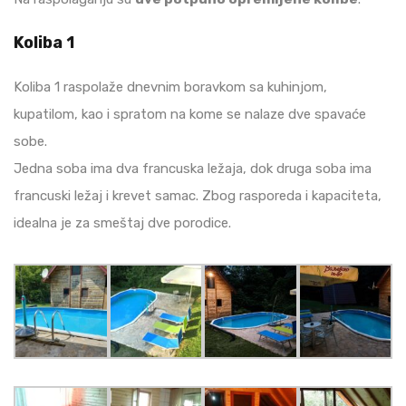
Koliba 1
Koliba 1 raspolaže dnevnim boravkom sa kuhinjom,
kupatilom, kao i spratom na kome se nalaze dve spavaće
sobe.
Jedna soba ima dva francuska ležaja, dok druga soba ima
francuski ležaj i krevet samac. Zbog rasporeda i kapaciteta,
idealna je za smeštaj dve porodice.