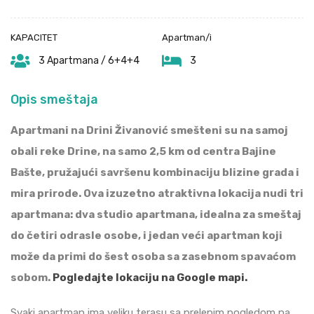
KAPACITET
Apartman/i
3 Apartmana / 6+4+4
3
Opis smeštaja
Apartmani na Drini Živanović smešteni su na samoj
obali reke Drine, na samo 2,5 km od centra Bajine
Bašte, pružajući savršenu kombinaciju blizine grada i
mira prirode. Ova izuzetno atraktivna lokacija nudi tri
apartmana: dva studio apartmana, idealna za smeštaj
do četiri odrasle osobe, i jedan veći apartman koji
može da primi do šest osoba sa zasebnom spavaćom
sobom.
Pogledajte lokaciju na Google mapi.
Svaki apartman ima veliku terasu sa prelepim pogledom na