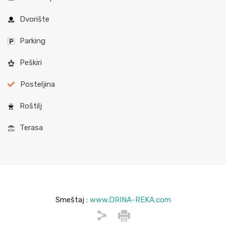
Dvorište
Parking
Peškiri
Posteljina
Roštilj
Terasa
Smeštaj :
www.DRINA-REKA.com