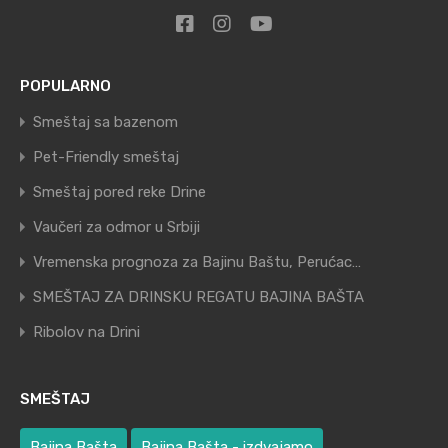
POPULARNO
Smeštaj sa bazenom
Pet-Friendly smeštaj
Smeštaj pored reke Drine
Vaučeri za odmor u Srbiji
Vremenska prognoza za Bajinu Baštu, Perućac…
SMEŠTAJ ZA DRINSKU REGATU BAJINA BAŠTA
Ribolov na Drini
SMEŠTAJ
Bajina Bašta
Bajina Bašta - izdvajamo