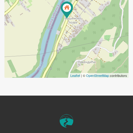
Leaflet
| ©
OpenStreetMap
contributors