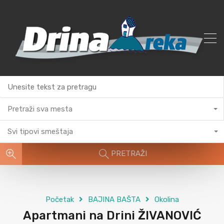
Pretraži sva mesta
Svi tipovi smeštaja
PRETRAŽI
Početak
BAJINA BAŠTA
Okolina
Apartmani na Drini ŽIVANOVIĆ