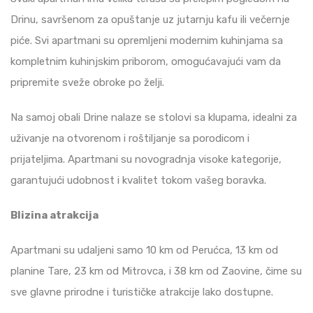
Drinu, savršenom za opuštanje uz jutarnju kafu ili večernje
piće. Svi apartmani su opremljeni modernim kuhinjama sa
kompletnim kuhinjskim priborom, omogućavajući vam da
pripremite sveže obroke po želji.
Na samoj obali Drine nalaze se stolovi sa klupama, idealni za
uživanje na otvorenom i roštiljanje sa porodicom i
prijateljima. Apartmani su novogradnja visoke kategorije,
garantujući udobnost i kvalitet tokom vašeg boravka.
Blizina atrakcija
Apartmani su udaljeni samo 10 km od Perućca, 13 km od
planine Tare, 23 km od Mitrovca, i 38 km od Zaovine, čime su
sve glavne prirodne i turističke atrakcije lako dostupne.