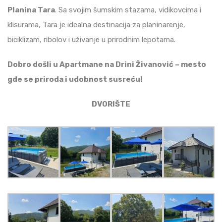
Planina Tara
. Sa svojim šumskim stazama, vidikovcima i
klisurama, Tara je idealna destinacija za planinarenje,
biciklizam, ribolov i uživanje u prirodnim lepotama.
Dobro došli u Apartmane na Drini Živanović – mesto
gde se priroda i udobnost susreću!
DVORIŠTE