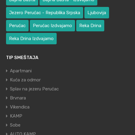
Jezero Perućac - Republika Srpska
Ljubovija
Perućac
Perućac Izdvajamo
Reka Drina
Reka Drina Izdvajamo
TIP SMEŠTAJA
Apartmani
Kuća za odmor
Splav na jezeru Perućac
Brvnara
Vikendica
KAMP
Sobe
AUTO KAMP