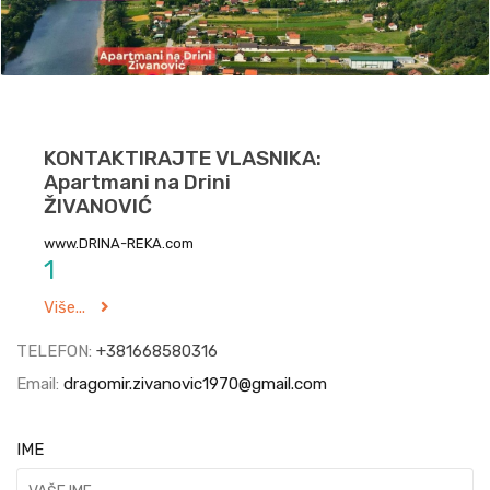
KONTAKTIRAJTE VLASNIKA:
Apartmani na Drini
ŽIVANOVIĆ
www.DRINA-REKA.com
1
Više...
TELEFON:
+381668580316
Email:
dragomir.zivanovic1970@gmail.com
IME