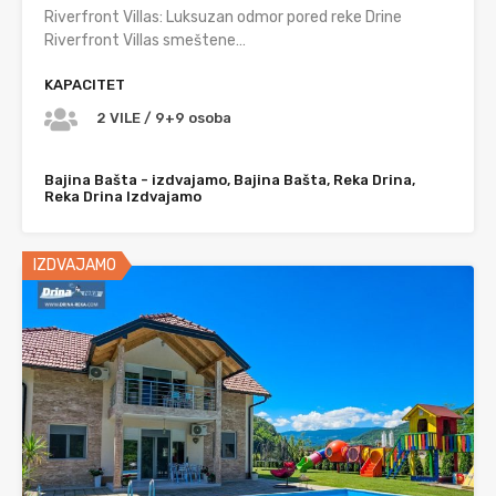
Riverfront Villas: Luksuzan odmor pored reke Drine
Riverfront Villas smeštene…
KAPACITET
2 VILE / 9+9 osoba
Bajina Bašta - izdvajamo, Bajina Bašta, Reka Drina,
Reka Drina Izdvajamo
IZDVAJAMO