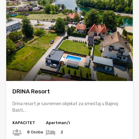
DRINA Resort
Drina resort je savremen objekat za smeštaj u Bajinoj
Bašti,…
KAPACITET
Apartman/i
8 Osoba
2