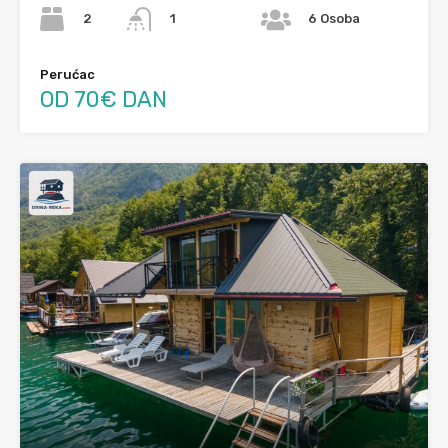
2
1
6 Osoba
Perućac
OD 70€ DAN