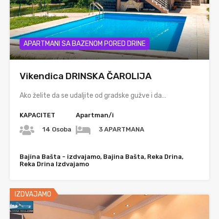
APARTMANI SA BAZENOM PORED DRINE
Vikendica DRINSKA ČAROLIJA
Ako želite da se udaljite od gradske gužve i da…
KAPACITET
Apartman/i
14 Osoba
3 APARTMANA
Bajina Bašta - izdvajamo, Bajina Bašta, Reka Drina,
Reka Drina Izdvajamo
IZDVAJAMO