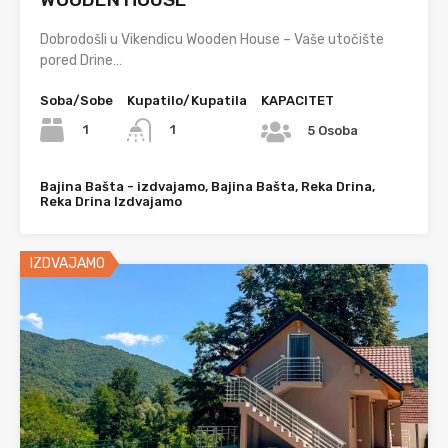
Dobrodošli u Vikendicu Wooden House – Vaše utočište
pored Drine…
Soba/Sobe
Kupatilo/Kupatila
KAPACITET
1
1
5 Osoba
Bajina Bašta - izdvajamo, Bajina Bašta, Reka Drina,
Reka Drina Izdvajamo
IZDVAJAMO