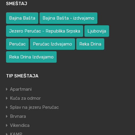
SMEŠTAJ
Bajina Bašta
Bajina Bašta - izdvajamo
Jezero Perućac - Republika Srpska
Ljubovija
Perućac
Perućac Izdvajamo
Reka Drina
Reka Drina Izdvajamo
TIP SMEŠTAJA
Apartmani
Kuća za odmor
Splav na jezeru Perućac
Brvnara
Vikendica
KAMP