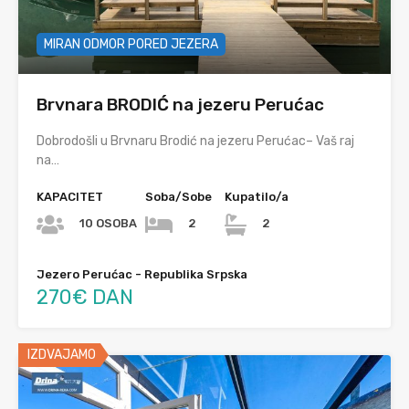
MIRAN ODMOR PORED JEZERA
Brvnara BRODIĆ na jezeru Perućac
Dobrodošli u Brvnaru Brodić na jezeru Perućac– Vaš raj
na…
KAPACITET
Soba/Sobe
Kupatilo/a
10 OSOBA
2
2
Jezero Perućac - Republika Srpska
270€ DAN
IZDVAJAMO