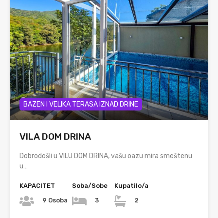
BAZEN I VELIKA TERASA IZNAD DRINE
VILA DOM DRINA
Dobrodošli u VILU DOM DRINA, vašu oazu mira smeštenu
u…
KAPACITET
Soba/Sobe
Kupatilo/a
9 Osoba
3
2