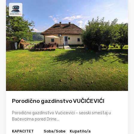
Porodično gazdinstvo VUČIĆEVIĆI
Porodično gazdinstvo Vučićevići – seoski smeštaj u
Bačevcima pored Drine…
KAPACITET
Soba/Sobe
Kupatilo/a