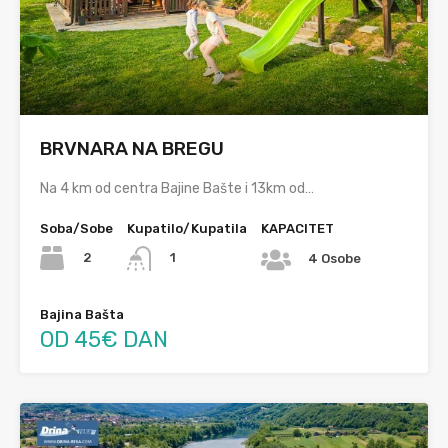
BRVNARA NA BREGU
Na 4 km od centra Bajine Bašte i 13km od…
Soba/Sobe
Kupatilo/Kupatila
KAPACITET
2
1
4 Osobe
Bajina Bašta
OD 45€ DAN