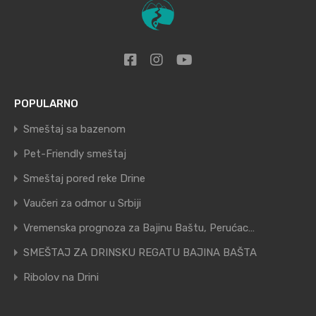
POPULARNO
Smeštaj sa bazenom
Pet-Friendly smeštaj
Smeštaj pored reke Drine
Vaučeri za odmor u Srbiji
Vremenska prognoza za Bajinu Baštu, Perućac…
SMEŠTAJ ZA DRINSKU REGATU BAJINA BAŠTA
Ribolov na Drini