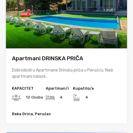
Apartmani DRINSKA PRIČA
Dobrodošli u Apartmane Drinska priča u Perućcu. Naši
apartmani nalaze…
KAPACITET
Apartman/i
Kupatilo/a
12 Osoba
4
4
Reka Drina, Perućac