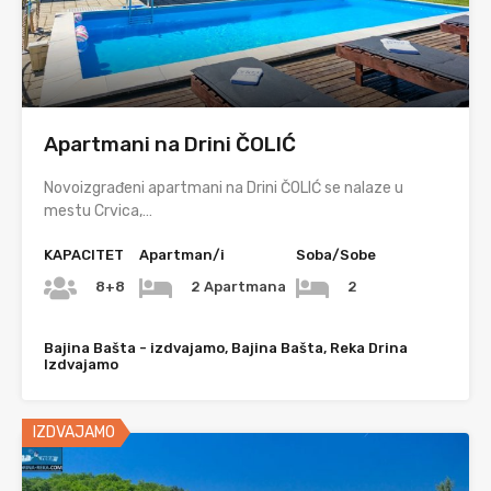
Apartmani na Drini ČOLIĆ
Novoizgrađeni apartmani na Drini ČOLIĆ se nalaze u
mestu Crvica,…
KAPACITET
Apartman/i
Soba/Sobe
8+8
2 Apartmana
2
Bajina Bašta - izdvajamo, Bajina Bašta, Reka Drina
Izdvajamo
IZDVAJAMO