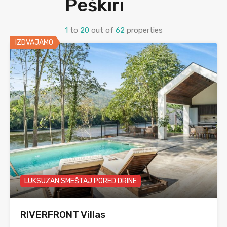
Peškiri
1
to
20
out of
62
properties
IZDVAJAMO
LUKSUZAN SMEŠTAJ PORED DRINE
RIVERFRONT Villas