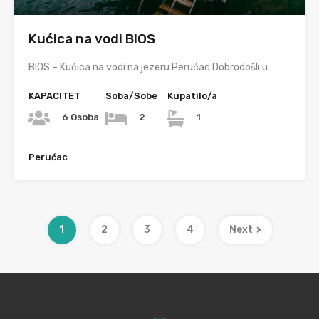
Kućica na vodi BIOS
BIOS – Kućica na vodi na jezeru Perućac Dobrodošli u…
KAPACITET
Soba/Sobe
Kupatilo/a
6 Osoba
2
1
Perućac
1
2
3
4
Next