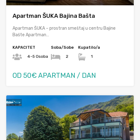
Apartman ŠUKA Bajina Bašta
Apartman ŠUKA – prostran smeštaj u centru Bajine
Bašte Apartman…
KAPACITET
Soba/Sobe
Kupatilo/a
4-5 Osoba
2
1
OD 50€ APARTMAN / DAN