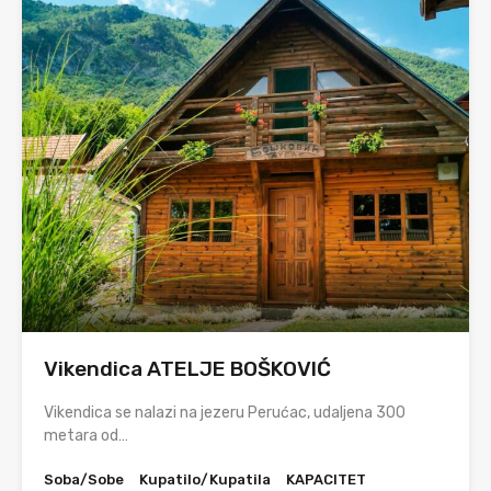
Vikendica ATELJE BOŠKOVIĆ
Vikendica se nalazi na jezeru Perućac, udaljena 300
metara od…
Soba/Sobe
Kupatilo/Kupatila
KAPACITET