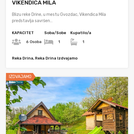
VIKENDICA MILA
Blizu reke Drine, u mestu Gvozdac, Vikendica Mila
predstavlja savršen…
KAPACITET
Soba/Sobe
Kupatilo/a
6 Osoba
1
1
Reka Drina, Reka Drina Izdvajamo
IZDVAJAMO