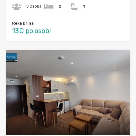
5 Osoba
2
1
Reka Drina
13€ po osobi