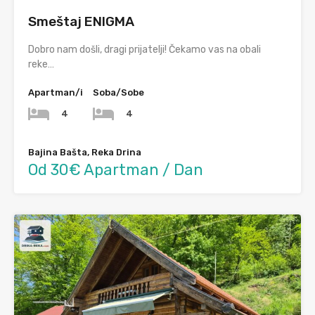
Smeštaj ENIGMA
Dobro nam došli, dragi prijatelji! Čekamo vas na obali
reke…
Apartman/i
Soba/Sobe
4
4
Bajina Bašta, Reka Drina
Od 30€ Apartman / Dan