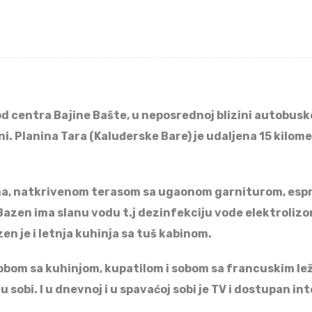
od centra Bajine Bašte, u neposrednoj blizini autobusk
. Planina Tara (Kaluđerske Bare) je udaljena 15 kilomet
ama, natkrivenom terasom sa ugaonom garniturom, esp
Bazen ima slanu vodu t.j dezinfekciju vode elektroliz
n je i letnja kuhinja sa tuš kabinom.
bom sa kuhinjom, kupatilom i sobom sa francuskim leža
obi. I u dnevnoj i u spavaćoj sobi je TV i dostupan int