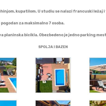
hinjom, kupatilom. U
studiu se nalazi francuski ležaj i
 pogodan za maksimalno 7 osoba.
a planinska bicikla. Obezbeđen
o
je
jedno parking mes
SPOLJA I BAZEN