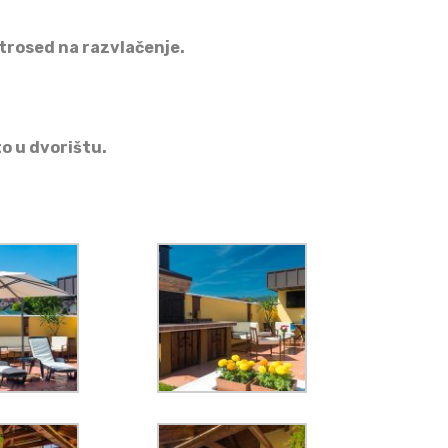
 trosed na razvlačenje.
to
u dvorištu.