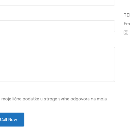
TE
Ema
e moje lične podatke u stroge svrhe odgovora na moja
Call Now