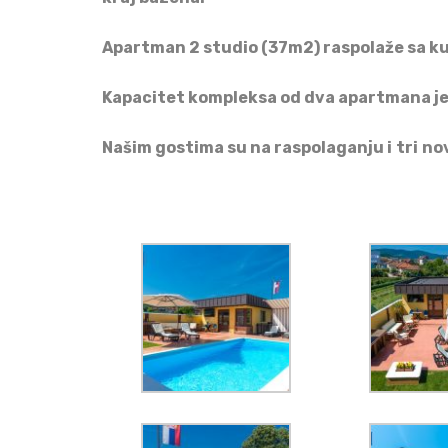
Apartman 2
studio
(37m2) raspolaže
sa
ku
Kapacitet kompleksa od dva apartmana je
Našim gostima su na raspolaganju i
tri
nov