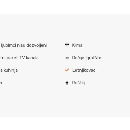
 ljubimci nisu dozvoljeni
Klima
ni paket TV kanala
Dečije Igralište
a kuhinja
Letnjikovac
ri
Roštilj