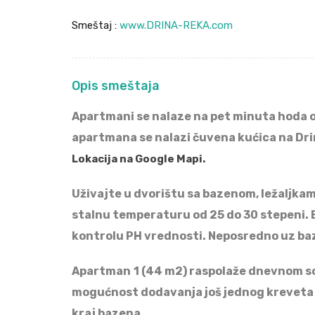
Smeštaj :
www.DRINA-REKA.com
Opis smeštaja
Apartman
i
se nalaz
e
na
pet
minuta h
od
a 
apartmana se nalazi čuvena kućica na Drini
Lokacija na Google Mapi.
Uživajte u dvorištu sa bazenom, ležaljk
stalnu temperaturu od 25 do 30 stepeni. 
kontrolu PH vrednosti. Neposredno uz baze
Apartman
1
(44 m2) raspolaže dnevnom so
mogućnost dodavanja još jednog kreveta u s
kraj bazena.