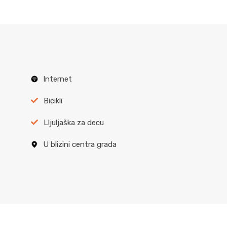
Internet
Bicikli
Lljuljaška za decu
U blizini centra grada