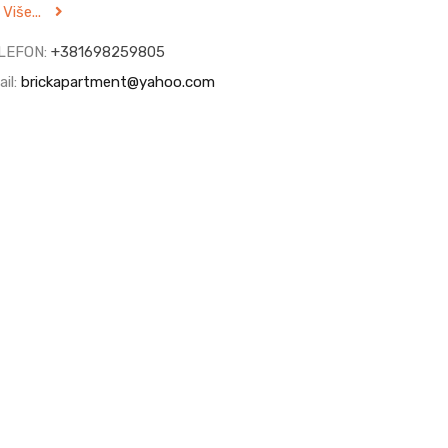
Više...
LEFON:
+381698259805
il:
brickapartment@yahoo.com