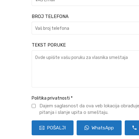
BROJ TELEFONA
TEKST PORUKE
Politika privatnosti
*
Dajem saglasnost da ova veb lokacija obrađuj
pitanja i slanje upita o smeštaju.
POŠALJI
WhatsApp