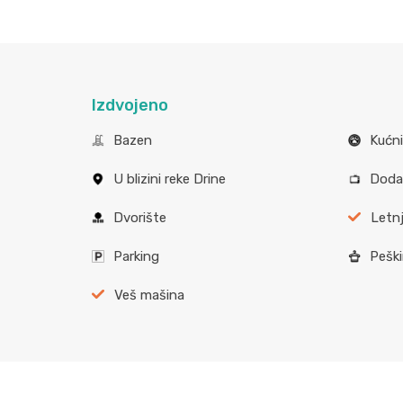
Izdvojeno
Bazen
Kućni
U blizini reke Drine
Dodat
Dvorište
Letnj
Parking
Peški
Veš mašina