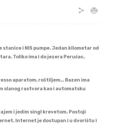
e stanice i NIS pumpe. Jedan kilometar od
ara. Toliko ima i do jezera Perućac.
resso aparatom, roštiljem… Bazen ima
om slanog rastvora kao i automatsku
jem i jedim singl krevetom. Postoji
ernet. Internet je dostupan i u dvorištu i