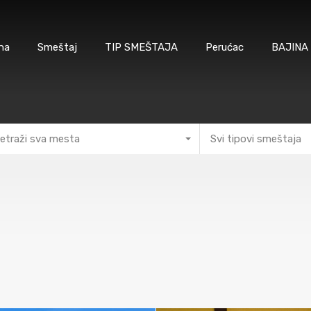
na
Smeštaj
TIP SMEŠTAJA
Perućac
BAJINA
etraži sva mesta
Svi tipovi smeštaja