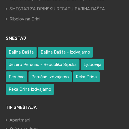
SMEŠTAJ ZA DRINSKU REGATU BAJINA BAŠTA
Ribolov na Drini
SMEŠTAJ
Bajina Bašta
Bajina Bašta - izdvajamo
Jezero Perućac - Republika Srpska
Ljubovija
Perućac
Perućac Izdvajamo
Reka Drina
Reka Drina Izdvajamo
TIP SMEŠTAJA
Apartmani
Kuća za odmor