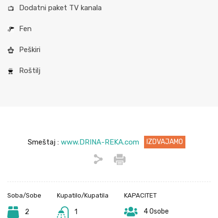
Dodatni paket TV kanala
Fen
Peškiri
Roštilj
Smeštaj :
www.DRINA-REKA.com
IZDVAJAMO
Soba/Sobe
Kupatilo/Kupatila
KAPACITET
4 Osobe
2
1