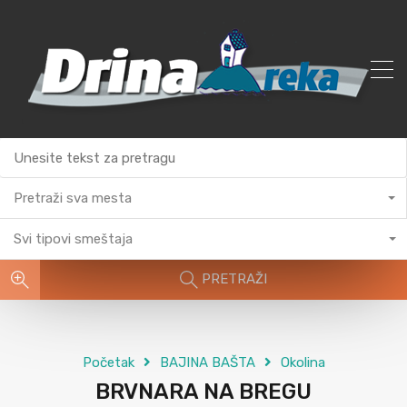
Pretraži sva mesta
Svi tipovi smeštaja
PRETRAŽI
Početak
BAJINA BAŠTA
Okolina
BRVNARA NA BREGU