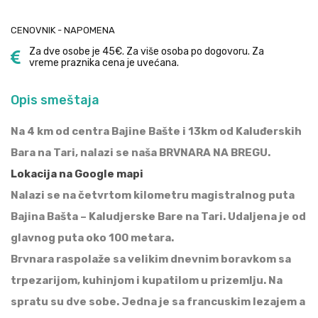
CENOVNIK - NAPOMENA
Za dve osobe je 45€. Za više osoba po dogovoru. Za
vreme praznika cena je uvećana.
Opis smeštaja
Na 4 km od centra Bajine Bašte i 13km od Kaluđerskih
Bara na Tari, nalazi se naša BRVNARA NA BREGU.
Lokacija na Google mapi
Nalazi se na četvrtom kilometru magistralnog puta
Bajina Bašta – Kaludjerske Bare na Tari. Udaljena je od
glavnog puta oko 100 metara.
Brvnara raspolaže sa velikim dnevnim boravkom sa
trpezarijom, kuhinjom i kupatilom u prizemlju. Na
spratu su dve sobe. Jedna je sa francuskim lezajem a