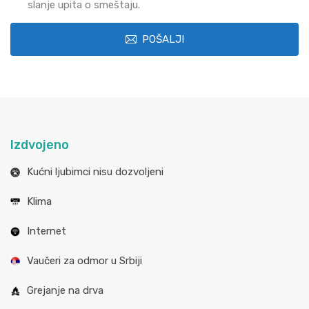
slanje upita o smeštaju.
POŠALJI
Izdvojeno
Kućni ljubimci nisu dozvoljeni
Klima
Internet
Vaučeri za odmor u Srbiji
Grejanje na drva