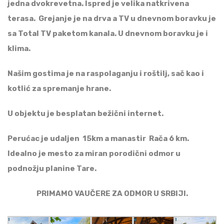
jedna dvokrevetna. Ispred je velika natkrivena
terasa. Grejanje je na drva a TV u dnevnom boravku je
sa Total TV paketom kanala. U dnevnom boravku je i
klima.
Našim gostima je na raspolaganju i roštilj, sač kao i
kotlić za spremanje hrane.
U objektu je besplatan bežični internet.
Perućac je udaljen 15km a manastir Rača 6 km.
Idealno je mesto za miran porodični odmor u
podnožju planine Tare.
PRIMAMO VAUČERE ZA ODMOR U SRBIJI.