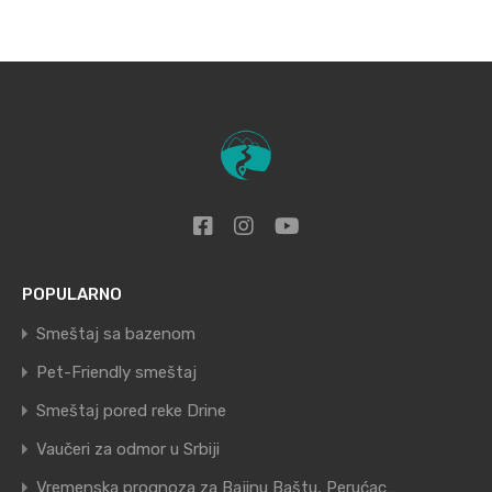
POPULARNO
Smeštaj sa bazenom
Pet-Friendly smeštaj
Smeštaj pored reke Drine
Vaučeri za odmor u Srbiji
Vremenska prognoza za Bajinu Baštu, Perućac…