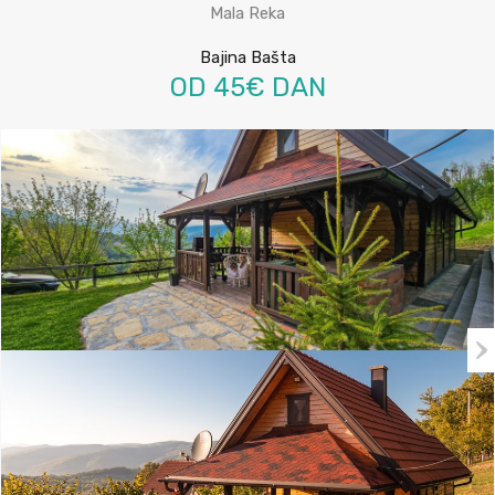
Mala Reka
Bajina Bašta
OD 45€ DAN