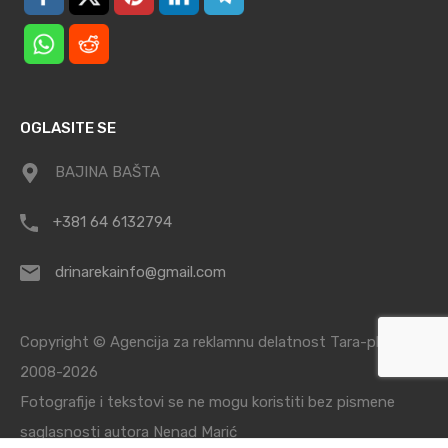
OGLASITE SE
BAJINA BAŠTA
+381 64 6132794
drinarekainfo@gmail.com
Copyright © Agencija za reklamnu delatnost Tara-planina /
2008-2026
Fotografije i tekstovi se ne mogu koristiti bez pismene
saglasnosti autora Nenad Marić