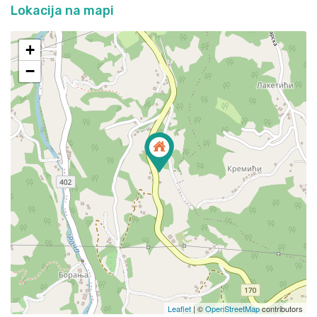
Lokacija na mapi
+
−
Leaflet
| ©
OpenStreetMap
contributors