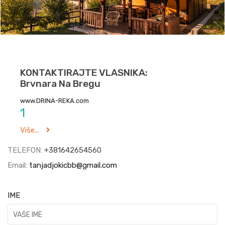
KONTAKTIRAJTE VLASNIKA:
Brvnara Na Bregu
www.DRINA-REKA.com
1
Više...
TELEFON:
+381642654560
Email:
tanjadjokicbb@gmail.com
IME