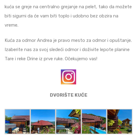
kuća se greje na centralno grejanje na pelet, tako da možete
biti sigurni da će vam biti toplo i udobno bez obzira na
vreme.
Kuća za odmor Andrea je pravo mesto za odmor i opuštanje.
Izaberite nas za svoj sledeći odmor i doživite lepote planine
Tare i reke Drine iz prve ruke. Očekujemo vas!
DVORIŠTE KUĆE