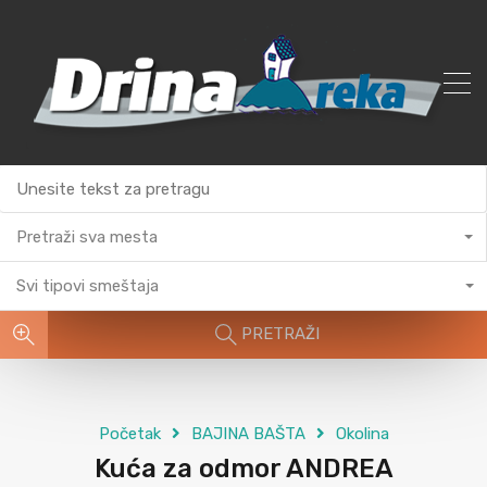
Pretraži sva mesta
Svi tipovi smeštaja
PRETRAŽI
Početak
BAJINA BAŠTA
Okolina
Kuća za odmor ANDREA