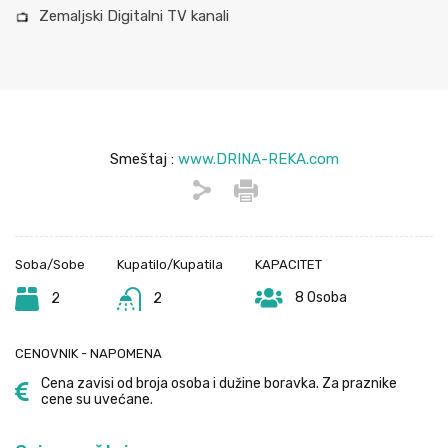
Zemaljski Digitalni TV kanali
Smeštaj :
www.DRINA-REKA.com
Soba/Sobe
Kupatilo/Kupatila
KAPACITET
8 Osoba
2
2
CENOVNIK - NAPOMENA
Cena zavisi od broja osoba i dužine boravka. Za praznike
cene su uvećane.