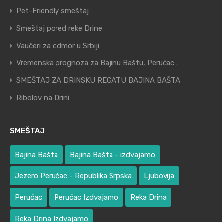
Pet-Friendly smeštaj
Smeštaj pored reke Drine
Vaučeri za odmor u Srbiji
Vremenska prognoza za Bajinu Baštu, Perućac…
SMEŠTAJ ZA DRINSKU REGATU BAJINA BAŠTA
Ribolov na Drini
SMEŠTAJ
Bajina Bašta
Bajina Bašta - izdvajamo
Jezero Perućac - Republika Srpska
Ljubovija
Perućac
Perućac Izdvajamo
Reka Drina
Reka Drina Izdvajamo