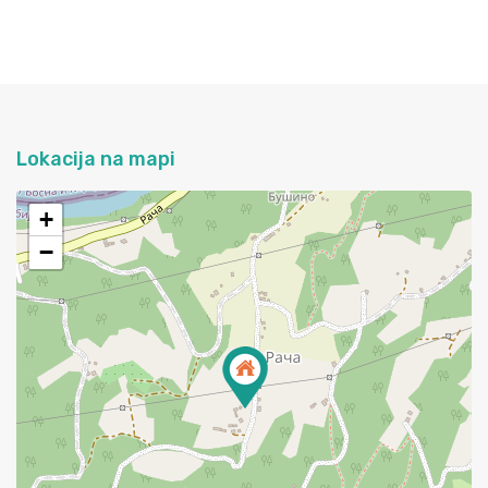
Lokacija na mapi
+
−