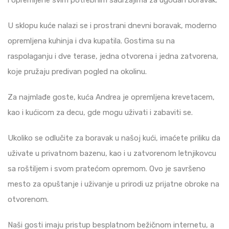
i opremljene svim potrebnim sadržajima za ugodan boravak.
U sklopu kuće nalazi se i prostrani dnevni boravak, moderno
opremljena kuhinja i dva kupatila. Gostima su na
raspolaganju i dve terase, jedna otvorena i jedna zatvorena,
koje pružaju predivan pogled na okolinu.
Za najmlađe goste, kuća Andrea je opremljena krevetacem,
kao i kućicom za decu, gde mogu uživati i zabaviti se.
Ukoliko se odlučite za boravak u našoj kući, imaćete priliku da
uživate u privatnom bazenu, kao i u zatvorenom letnjikovcu
sa roštiljem i svom pratećom opremom. Ovo je savršeno
mesto za opuštanje i uživanje u prirodi uz prijatne obroke na
otvorenom.
Naši gosti imaju pristup besplatnom bežičnom internetu, a