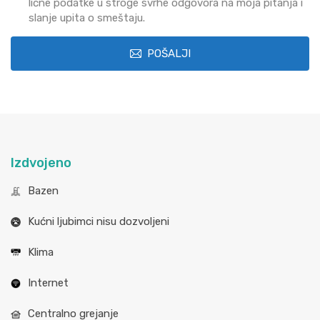
lične podatke u stroge svrhe odgovora na moja pitanja i
slanje upita o smeštaju.
POŠALJI
Izdvojeno
Bazen
Kućni ljubimci nisu dozvoljeni
Klima
Internet
Centralno grejanje