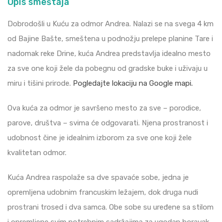
Opis smeštaja
Dobrodošli u Kuću za odmor Andrea. Nalazi se na svega 4 km
od Bajine Bašte, smeštena u podnožju prelepe planine Tare i
nadomak reke Drine, kuća Andrea predstavlja idealno mesto
za sve one koji žele da pobegnu od gradske buke i uživaju u
miru i tišini prirode.
Pogledajte lokaciju na Google mapi.
Ova kuća za odmor je savršeno mesto za sve – porodice,
parove, društva – svima će odgovarati. Njena prostranost i
udobnost čine je idealnim izborom za sve one koji žele
kvalitetan odmor.
Kuća Andrea raspolaže sa dve spavaće sobe, jedna je
opremljena udobnim francuskim ležajem, dok druga nudi
prostrani trosed i dva samca. Obe sobe su uređene sa stilom