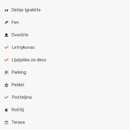
Dečije Igralište
Fen
Dvorište
Letnjikovac
Lljuljaška za decu
Parking
Peškiri
Posteljina
Roštilj
Terasa