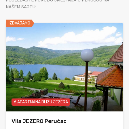
POGLEDAJTE PONUDU SMEŠTAJA U PERUĆCU NA
NAŠEM SAJTU:
IZDVAJAMO
6 APARTMANA BLIZU JEZERA
Vila JEZERO Perućac