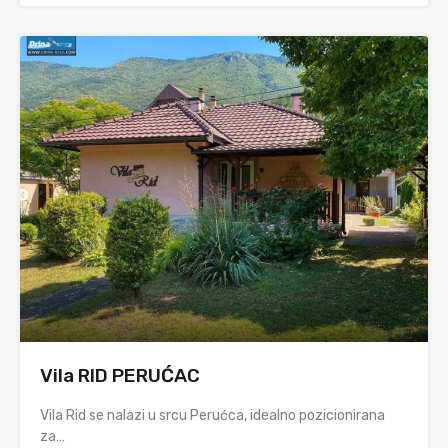
Vila RID PERUĆAC
Vila Rid se nalazi u srcu Perućca, idealno pozicionirana
za…