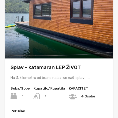
Splav – katamaran LEP ŽIVOT
Na 3. kilometru od brane nalazi se naš splav –…
Soba/Sobe
Kupatilo/Kupatila
KAPACITET
1
1
4 Osobe
Perućac