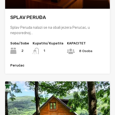
SPLAV PERUĐA
Splav Peruđa nalazi se na obali jezera Perućac, u
neposrednoj…
Soba/Sobe
Kupatilo/Kupatila
KAPACITET
2
1
8 Osoba
Perućac