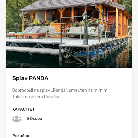
Splav PANDA
Dobrodošli na splav „Panda“, smešten na mirnim
talasima jezera Perućac,…
KAPACITET
5 Osoba
Perućac