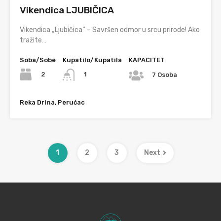
Vikendica LJUBIČICA
Vikendica „Ljubičica“ – Savršen odmor u srcu prirode! Ako
tražite…
Soba/Sobe
Kupatilo/Kupatila
KAPACITET
2
1
7 Osoba
Reka Drina, Perućac
1
2
3
Next