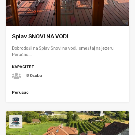
Splav SNOVI NA VODI
Dobrodošli na Splav Snovi na vodi, smeštaj na jezeru
Perućac,…
KAPACITET
8 Osoba
Perućac