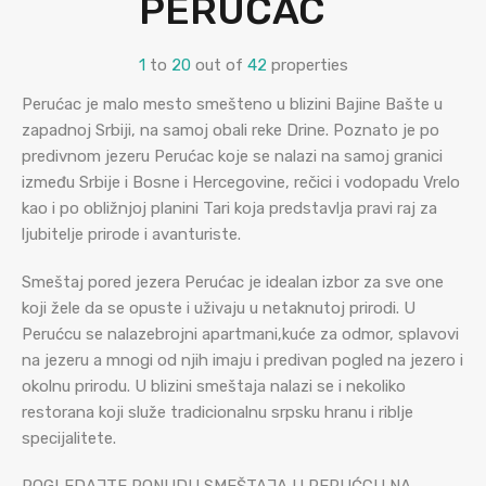
PERUĆAC
1
to
20
out of
42
properties
Perućac je malo mesto smešteno u blizini Bajine Bašte u
zapadnoj Srbiji, na samoj obali reke Drine. Poznato je po
predivnom jezeru Perućac koje se nalazi na samoj granici
između Srbije i Bosne i Hercegovine, rečici i vodopadu Vrelo
kao i po obližnjoj planini Tari koja predstavlja pravi raj za
ljubitelje prirode i avanturiste.
Smeštaj pored jezera Perućac je idealan izbor za sve one
koji žele da se opuste i uživaju u netaknutoj prirodi. U
Perućcu se nalazebrojni apartmani,kuće za odmor, splavovi
na jezeru a mnogi od njih imaju i predivan pogled na jezero i
okolnu prirodu. U blizini smeštaja nalazi se i nekoliko
restorana koji služe tradicionalnu srpsku hranu i riblje
specijalitete.