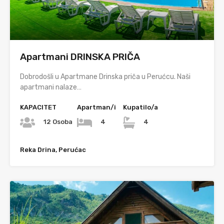
Apartmani DRINSKA PRIČA
Dobrodošli u Apartmane Drinska priča u Perućcu. Naši
apartmani nalaze…
KAPACITET
Apartman/i
Kupatilo/a
12 Osoba
4
4
Reka Drina, Perućac