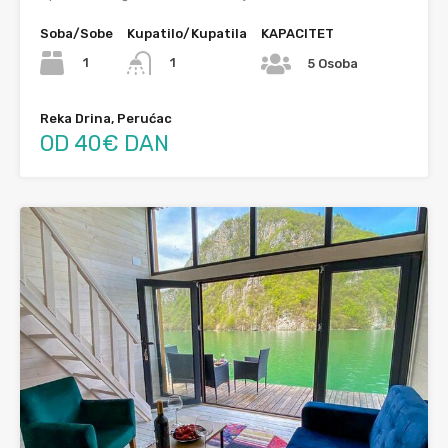
Soba/Sobe
Kupatilo/Kupatila
KAPACITET
1
1
5 Osoba
Reka Drina, Perućac
OD 40€ DAN