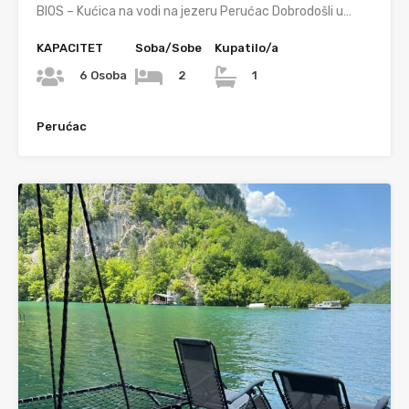
BIOS – Kućica na vodi na jezeru Perućac Dobrodošli u…
KAPACITET
Soba/Sobe
Kupatilo/a
6 Osoba
2
1
Perućac