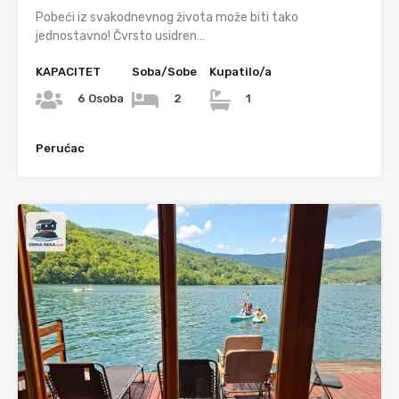
Pobeći iz svakodnevnog života može biti tako
jednostavno! Čvrsto usidren…
KAPACITET
Soba/Sobe
Kupatilo/a
6 Osoba
2
1
Perućac