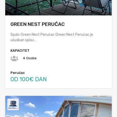
GREEN NEST PERUĆAC
Spalv Green Nest Perućac Green Nest Perućac je
ušuškan splav…
KAPACITET
4 Osobe
Perućac
OD 100€ DAN