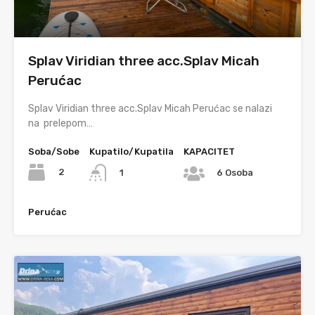
Splav Viridian three acc.Splav Micah
Perućac
Splav Viridian three acc.Splav Micah Perućac se nalazi
na prelepom…
Soba/Sobe
Kupatilo/Kupatila
KAPACITET
2
1
6 Osoba
Perućac