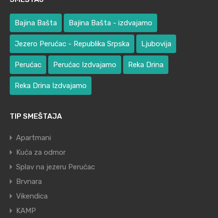
Bajina Bašta
Bajina Bašta - izdvajamo
Jezero Perućac - Republika Srpska
Ljubovija
Perućac
Perućac Izdvajamo
Reka Drina
Reka Drina Izdvajamo
TIP SMEŠTAJA
Apartmani
Kuća za odmor
Splav na jezeru Perućac
Brvnara
Vikendica
KAMP