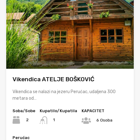
Vikendica ATELJE BOŠKOVIĆ
Vikendica se nalazi na jezeru Perućac, udaljena 300
metara od…
Soba/Sobe
Kupatilo/Kupatila
KAPACITET
2
1
6 Osoba
Perućac