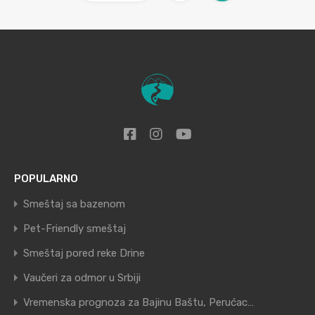
POPULARNO
Smeštaj sa bazenom
Pet-Friendly smeštaj
Smeštaj pored reke Drine
Vaučeri za odmor u Srbiji
Vremenska prognoza za Bajinu Baštu, Perućac…