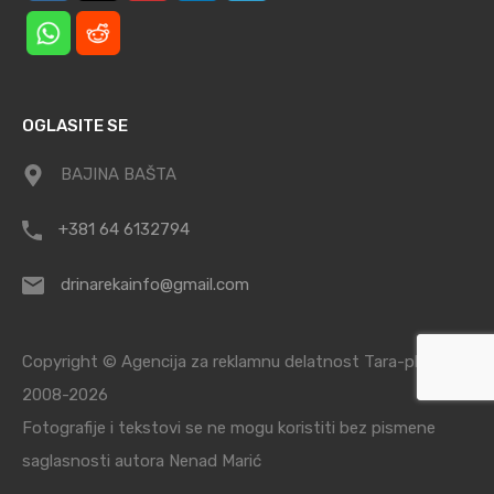
OGLASITE SE
BAJINA BAŠTA
+381 64 6132794
drinarekainfo@gmail.com
Copyright © Agencija za reklamnu delatnost Tara-planina /
2008-2026
Fotografije i tekstovi se ne mogu koristiti bez pismene
saglasnosti autora Nenad Marić