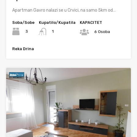
Apartman Gavro nalazi se u Crvici, na samo 5km od…
Soba/Sobe
Kupatilo/Kupatila
KAPACITET
3
1
6 Osoba
Reka Drina