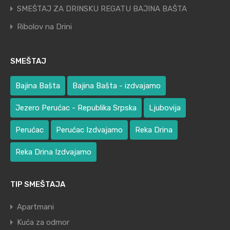
SMEŠTAJ ZA DRINSKU REGATU BAJINA BAŠTA
Ribolov na Drini
SMEŠTAJ
Bajina Bašta
Bajina Bašta - izdvajamo
Jezero Perućac - Republika Srpska
Ljubovija
Perućac
Perućac Izdvajamo
Reka Drina
Reka Drina Izdvajamo
TIP SMEŠTAJA
Apartmani
Kuća za odmor