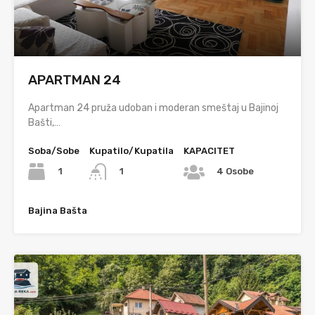
APARTMAN 24
Apartman 24 pruža udoban i moderan smeštaj u Bajinoj
Bašti,…
Soba/Sobe
Kupatilo/Kupatila
KAPACITET
1
1
4 Osobe
Bajina Bašta