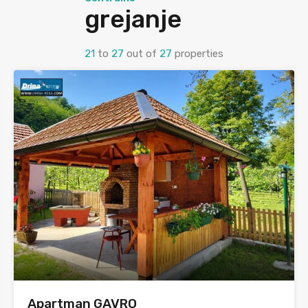
grejanje
21
to
27
out of
27
properties
Apartman GAVRO