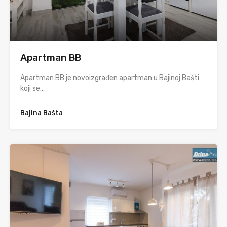
Apartman BB
Apartman BB je novoizgrađen apartman u Bajinoj Bašti
koji se…
Bajina Bašta