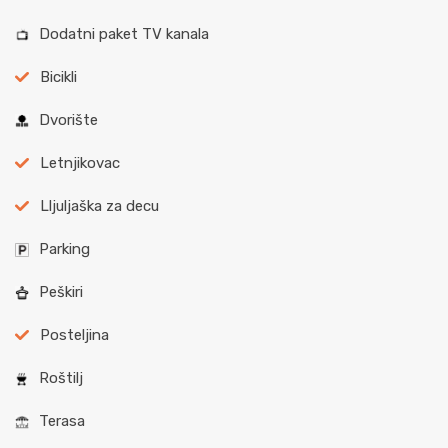
Dodatni paket TV kanala
Bicikli
Dvorište
Letnjikovac
Lljuljaška za decu
Parking
Peškiri
Posteljina
Roštilj
Terasa