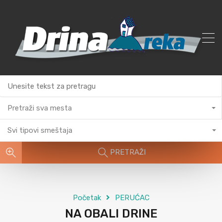
Pretraži sva mesta
Svi tipovi smeštaja
PRETRAŽI
Početak
PERUĆAC
NA OBALI DRINE