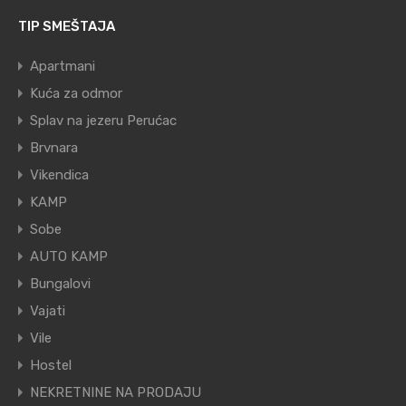
TIP SMEŠTAJA
Apartmani
Kuća za odmor
Splav na jezeru Perućac
Brvnara
Vikendica
KAMP
Sobe
AUTO KAMP
Bungalovi
Vajati
Vile
Hostel
NEKRETNINE NA PRODAJU