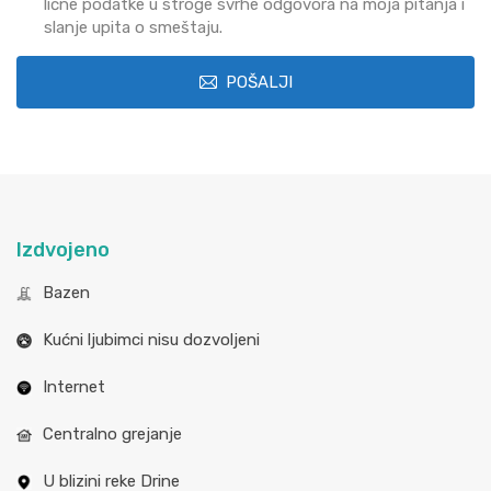
lične podatke u stroge svrhe odgovora na moja pitanja i
slanje upita o smeštaju.
POŠALJI
Izdvojeno
Bazen
Kućni ljubimci nisu dozvoljeni
Internet
Centralno grejanje
U blizini reke Drine