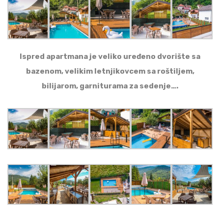
Ispred apartmana je veliko uređeno dvorište sa
bazenom, velikim letnjikovcem sa roštiljem,
bilijarom, garniturama za sedenje….