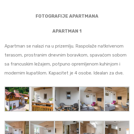
FOTOGRAFIJE APARTMANA
APARTMAN 1
Apartman se nalazi na u prizemlju. Raspolaže natkrivenom
terasom, prostranim dnevnim boravkom, spavaćom sobom
sa francuskim ležajem, potpuno opremljenom kuhinjom i
modernim kupatilom. Kapacitet je 4 osobe. Idealan za dve.