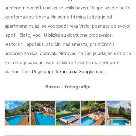
uređenom dvorištu nalazi se veliki bazen. Raspolažemo sa tri
komforna apartmana. Na samo tri minuta šetnje od
apartmana nalazi se vodopad i reka Vrelo, poznata po svojoj
lepoti i čistoj vodi. U blizini su dostupne prodavnice,
restorani i apoteka, što čini naš smeštaj praktičnim i
udobnim za duži boravak. Mitrovac na Tari je udaljen samo 13
km, omogućavajući vam da lako istražite i ostale lepote
planine Tare.
Pogledajte lokaciju na Google mapi.
Bazen – fotografije