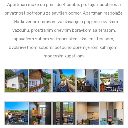
Apartman može da primi do 4 osobe, pružajući udobnost i
privatnost potrebnu za savršen odmor. Apartman raspolaže:
– Natkrivenom terasom za uživanje u pogledu i svežem
vazduhu, prostranim dnevnim boravkom sa terasom,
spavaćom sobom sa francuskim ležajem i terasom,
dvokrevetnom sobom, potpuno opremljenom kuhinjom i
modernim kupatilom.