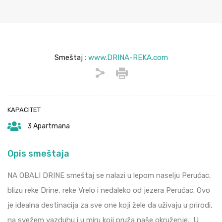
Smeštaj :
www.DRINA-REKA.com
KAPACITET
3 Apartmana
Opis smeštaja
NA OBALI DRINE smeštaj se nalazi u lepom naselju Perućac,
blizu reke Drine, reke Vrelo i nedaleko od jezera Perućac. Ovo
je idealna destinacija za sve one koji žele da uživaju u prirodi,
na svežem vazduhu i u miru koji pruža naše okruženje. U