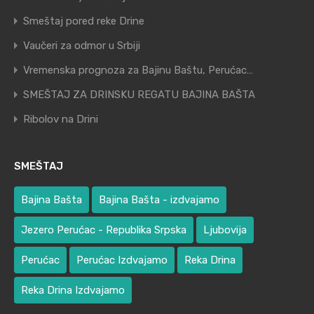
Smeštaj pored reke Drine
Vaučeri za odmor u Srbiji
Vremenska prognoza za Bajinu Baštu, Perućac…
SMEŠTAJ ZA DRINSKU REGATU BAJINA BAŠTA
Ribolov na Drini
SMEŠTAJ
Bajina Bašta
Bajina Bašta - izdvajamo
Jezero Perućac - Republika Srpska
Ljubovija
Perućac
Perućac Izdvajamo
Reka Drina
Reka Drina Izdvajamo