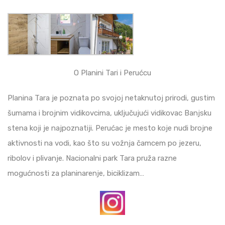
O Planini Tari i Perućcu
Planina Tara je poznata po svojoj netaknutoj prirodi, gustim
šumama i brojnim vidikovcima, uključujući vidikovac Banjsku
stena koji je najpoznatiji. Perućac je mesto koje nudi brojne
aktivnosti na vodi, kao što su vožnja čamcem po jezeru,
ribolov i plivanje. Nacionalni park Tara pruža razne
mogućnosti za planinarenje, biciklizam…