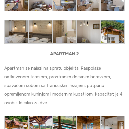
APARTMAN 2
Apartman se nalazi na spratu objekta. Raspolaže
natkrivenom terasom, prostranim dnevnim boravkom,
spavaćom sobom sa francuskim ležajem, potpuno
opremljenom kuhinjom i modernim kupatilom. Kapacitet je 4
osobe. Idealan za dve.