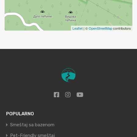
Leaflet
| ©
OpenStreetMap
contributors
POPULARNO
Smeštaj sa bazenom
Pet-Friendly smeštaj