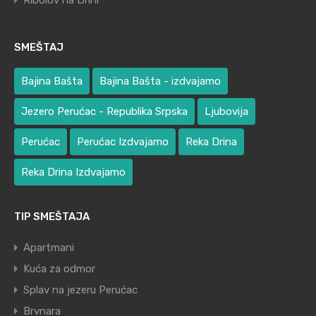
Ribolov na Drini
SMEŠTAJ
Bajina Bašta
Bajina Bašta - izdvajamo
Jezero Perućac - Republika Srpska
Ljubovija
Perućac
Perućac Izdvajamo
Reka Drina
Reka Drina Izdvajamo
TIP SMEŠTAJA
Apartmani
Kuća za odmor
Splav na jezeru Perućac
Brvnara