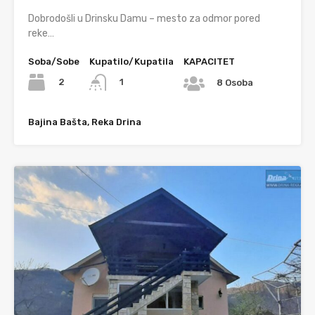
Dobrodošli u Drinsku Damu – mesto za odmor pored
reke…
Soba/Sobe
Kupatilo/Kupatila
KAPACITET
2
1
8 Osoba
Bajina Bašta, Reka Drina