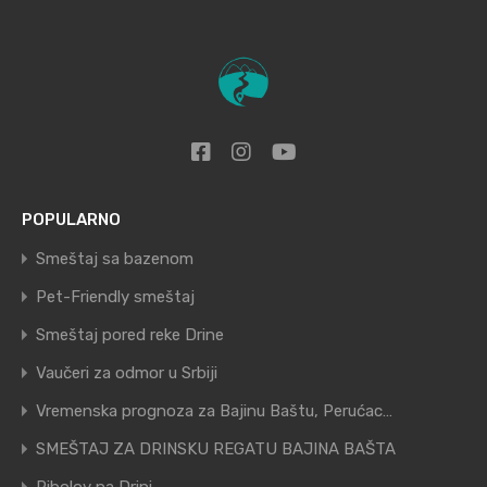
POPULARNO
Smeštaj sa bazenom
Pet-Friendly smeštaj
Smeštaj pored reke Drine
Vaučeri za odmor u Srbiji
Vremenska prognoza za Bajinu Baštu, Perućac…
SMEŠTAJ ZA DRINSKU REGATU BAJINA BAŠTA