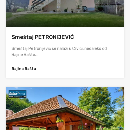
Smeštaj PETRONIJEVIĆ
Smeštaj Petronijević se nalazi u Crvici, nedaleko od
Bajine Bašte,…
Bajina Bašta