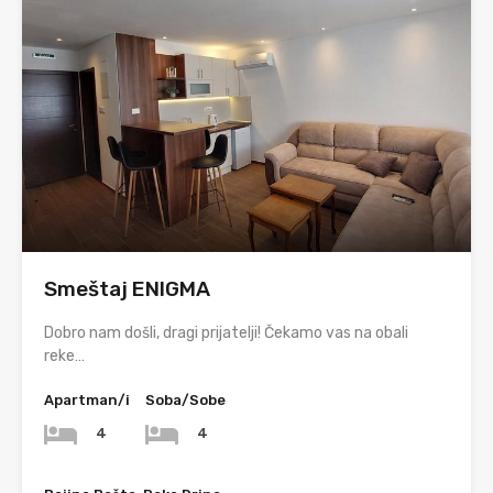
Smeštaj ENIGMA
Dobro nam došli, dragi prijatelji! Čekamo vas na obali
reke…
Apartman/i
Soba/Sobe
4
4