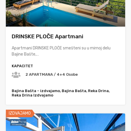
DRINSKE PLOČE Apartmani
Apartmani DRINSKE PLOČE smešteni su u mirnoj delu
Bajine Bašte,…
KAPACITET
2 APARTMANA / 4+4 Osobe
Bajina Bašta - izdvajamo, Bajina Bašta, Reka Drina,
Reka Drina Izdvajamo
IZDVAJAMO