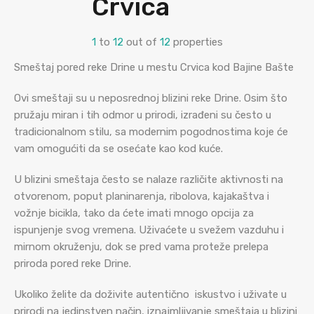
Crvica
1
to
12
out of
12
properties
Smeštaj pored reke Drine u mestu Crvica kod Bajine Bašte
Ovi smeštaji su u neposrednoj blizini reke Drine. Osim što
pružaju miran i tih odmor u prirodi, izrađeni su često u
tradicionalnom stilu, sa modernim pogodnostima koje će
vam omogućiti da se osećate kao kod kuće.
U blizini smeštaja često se nalaze različite aktivnosti na
otvorenom, poput planinarenja, ribolova, kajakaštva i
vožnje bicikla, tako da ćete imati mnogo opcija za
ispunjenje svog vremena. Uživaćete u svežem vazduhu i
mirnom okruženju, dok se pred vama proteže prelepa
priroda pored reke Drine.
Ukoliko želite da doživite autentično iskustvo i uživate u
prirodi na jedinstven način, iznajmljivanje smeštaja u blizini