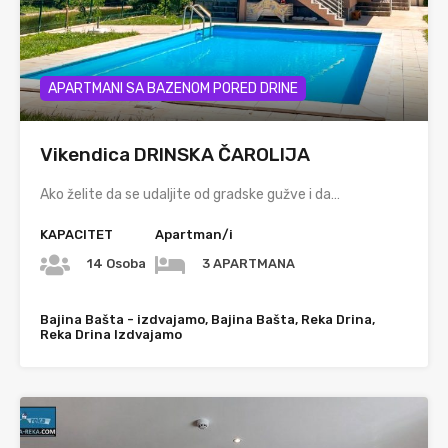
APARTMANI SA BAZENOM PORED DRINE
Vikendica DRINSKA ČAROLIJA
Ako želite da se udaljite od gradske gužve i da…
KAPACITET
Apartman/i
14 Osoba
3 APARTMANA
Bajina Bašta - izdvajamo, Bajina Bašta, Reka Drina,
Reka Drina Izdvajamo