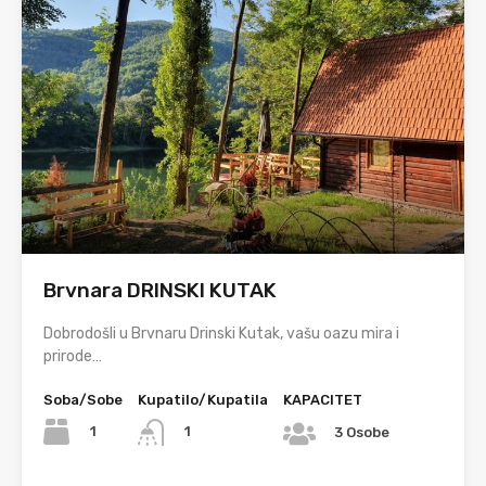
Brvnara DRINSKI KUTAK
Dobrodošli u Brvnaru Drinski Kutak, vašu oazu mira i
prirode…
Soba/Sobe
Kupatilo/Kupatila
KAPACITET
1
1
3 Osobe