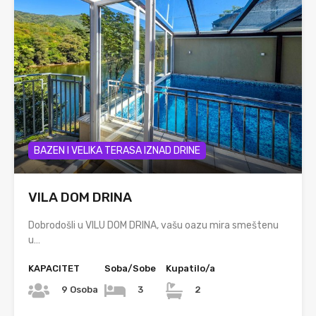
BAZEN I VELIKA TERASA IZNAD DRINE
VILA DOM DRINA
Dobrodošli u VILU DOM DRINA, vašu oazu mira smeštenu
u…
KAPACITET
Soba/Sobe
Kupatilo/a
9 Osoba
3
2