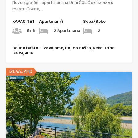
Novoizgrađeni apartmani na Drini ČOLIĆ se nalaze u
mestu Crvica,…
KAPACITET
Apartman/i
Soba/Sobe
8+8
2 Apartmana
2
Bajina Bašta - izdvajamo, Bajina Bašta, Reka Drina
Izdvajamo
IZDVAJAMO