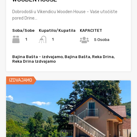
Dobrodošli u Vikendicu Wooden House – Vaše utočište
pored Drine…
Soba/Sobe
Kupatilo/Kupatila
KAPACITET
1
1
5 Osoba
Bajina Bašta - izdvajamo, Bajina Bašta, Reka Drina,
Reka Drina Izdvajamo
IZDVAJAMO