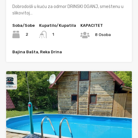
Dobrodošli u kuću za odmor DRINSKI OGANJ, smeštenu u
slikovitoj…
Soba/Sobe
Kupatilo/Kupatila
KAPACITET
2
1
8 Osoba
Bajina Bašta, Reka Drina