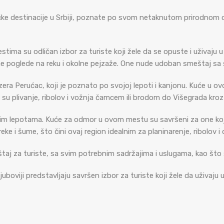
ičke destinacije u Srbiji, poznate po svom netaknutom prirodnom ok
ma su odličan izbor za turiste koji žele da se opuste i uživaju u pr
vne poglede na reku i okolne pejzaže. One nude udoban smeštaj sa
jezera Perućac, koji je poznato po svojoj lepoti i kanjonu. Kuće u 
 su plivanje, ribolov i vožnja čamcem ili brodom do Višegrada kroz
nim lepotama. Kuće za odmor u ovom mestu su savršeni za one koj
 reke i šume, što čini ovaj region idealnim za planinarenje, ribolov
 za turiste, sa svim potrebnim sadržajima i uslugama, kao što su W
uboviji predstavljaju savršen izbor za turiste koji žele da uživaju 