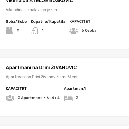
Vikendica ATELJE BOŠKOVIĆ
Vikendica se nalazi na jezeru…
Soba/Sobe
Kupatilo/Kupatila
KAPACITET
2
1
6 Osoba
Apartmani na Drini ŽIVANOVIĆ
Apartmani na Drini Živanović smešteni…
KAPACITET
Apartman/i
3 Apartmana / 6+4+4
3