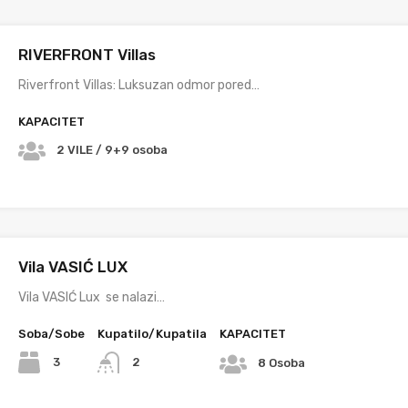
RIVERFRONT Villas
Riverfront Villas: Luksuzan odmor pored…
KAPACITET
2 VILE / 9+9 osoba
Vila VASIĆ LUX
Vila VASIĆ Lux se nalazi…
Soba/Sobe
Kupatilo/Kupatila
KAPACITET
3
2
8 Osoba