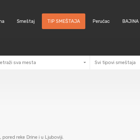
na
Smeštaj
TIP SMEŠTAJA
Perućac
BAJINA
etraži sva mesta
Svi tipovi smeštaja
pored reke Drine i u Ljuboviji.