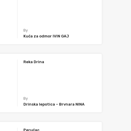
By
Kuća za odmor IVIN GAJ
Reka Drina
By
Drinska lepotica – Brvnara NINA
Perućac