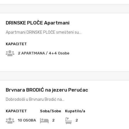
DRINSKE PLOČE Apartmani
Apartmani DRINSKE PLOČE smešteni su…
KAPACITET
2 APARTMANA / 4+4 Osobe
Brvnara BRODIĆ na jezeru Perućac
Dobrodošli u Brvnaru Brodić na…
KAPACITET
Soba/Sobe
Kupatilo/a
10 OSOBA
2
2