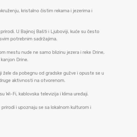
ruženju, kristalno čistim rekama i jezerima i
irodi. U Bajinoj Bašti i Ljuboviji, kuće su često
 svim potrebnim sadržajima.
ovom mestu nude ne samo blizinu jezera i reke Drine,
 kanjon Drine.
i žele da pobegnu od gradske gužve i opuste se u
 i druge aktivnosti na otvorenom.
i-Fi, kablovska televizija i klima uređaji.
u prirodi i upoznaju se sa lokalnom kulturom i