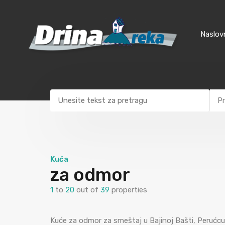
Naslov
Pr
Kuća
za odmor
1
to
20
out of
39
properties
Kuće za odmor za smeštaj u Bajinoj Bašti, Perućcu, 