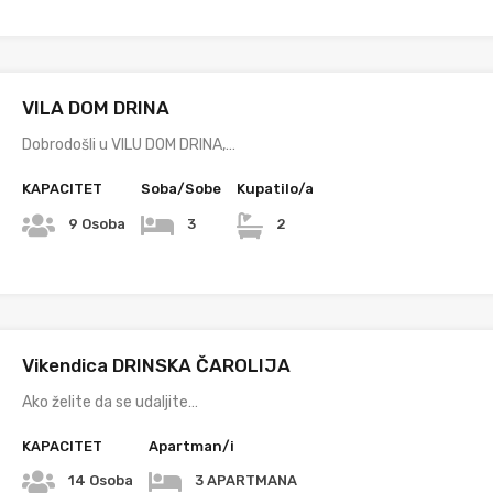
VILA DOM DRINA
Dobrodošli u VILU DOM DRINA,…
KAPACITET
Soba/Sobe
Kupatilo/a
9 Osoba
3
2
Vikendica DRINSKA ČAROLIJA
Ako želite da se udaljite…
KAPACITET
Apartman/i
14 Osoba
3 APARTMANA