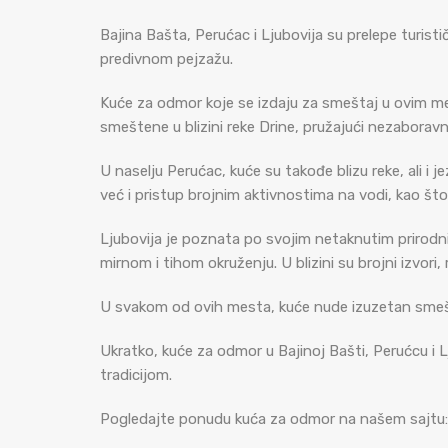
Bajina Bašta, Perućac i Ljubovija su prelepe turist
predivnom pejzažu.
Kuće za odmor koje se izdaju za smeštaj u ovim mesti
smeštene u blizini reke Drine, pružajući nezabora
U naselju Perućac, kuće su takođe blizu reke, ali i 
već i pristup brojnim aktivnostima na vodi, kao što
Ljubovija je poznata po svojim netaknutim prirod
mirnom i tihom okruženju. U blizini su brojni izvori,
U svakom od ovih mesta, kuće nude izuzetan smeštaj
Ukratko, kuće za odmor u Bajinoj Bašti, Perućcu i Lj
tradicijom.
Pogledajte ponudu kuća za odmor na našem sajtu: