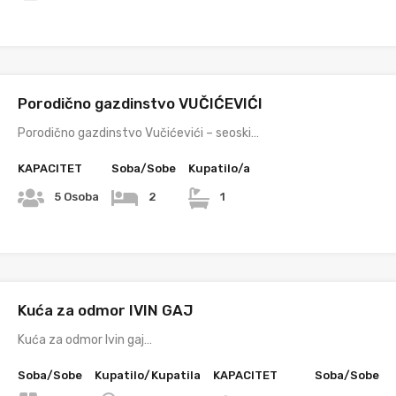
Porodično gazdinstvo VUČIĆEVIĆI
Porodično gazdinstvo Vučićevići – seoski…
KAPACITET
Soba/Sobe
Kupatilo/a
5 Osoba
2
1
Kuća za odmor IVIN GAJ
Kuća za odmor Ivin gaj…
Soba/Sobe
Kupatilo/Kupatila
KAPACITET
Soba/Sobe