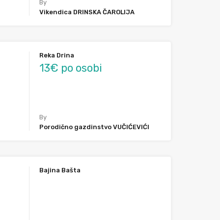
By
Vikendica DRINSKA ČAROLIJA
Reka Drina
13€ po osobi
By
Porodično gazdinstvo VUČIĆEVIĆI
Bajina Bašta