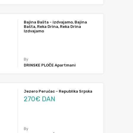
Bajina Bašta - izdvajamo, Bajina
Bašta, Reka Drina, Reka Drina
Izdvajamo
By
DRINSKE PLOČE Apartmani
Jezero Perućac - Republika Srpska
270€ DAN
By