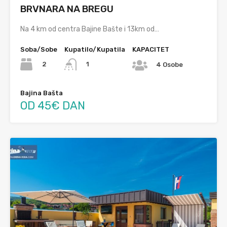
BRVNARA NA BREGU
Na 4 km od centra Bajine Bašte i 13km od…
Soba/Sobe
Kupatilo/Kupatila
KAPACITET
2
1
4 Osobe
Bajina Bašta
OD 45€ DAN