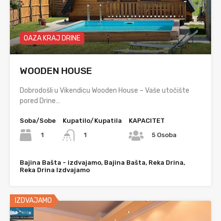
OAZA KRAJ DRINE
WOODEN HOUSE
Dobrodošli u Vikendicu Wooden House – Vaše utočište
pored Drine…
Soba/Sobe
Kupatilo/Kupatila
KAPACITET
1
1
5 Osoba
Bajina Bašta - izdvajamo, Bajina Bašta, Reka Drina,
Reka Drina Izdvajamo
IZDVAJAMO