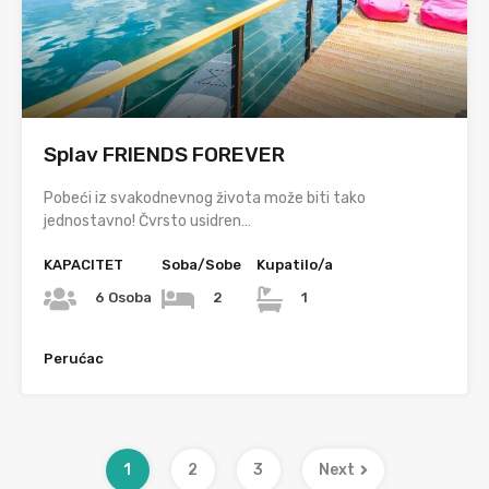
Splav FRIENDS FOREVER
Pobeći iz svakodnevnog života može biti tako
jednostavno! Čvrsto usidren…
KAPACITET
Soba/Sobe
Kupatilo/a
6 Osoba
2
1
Perućac
1
2
3
Next