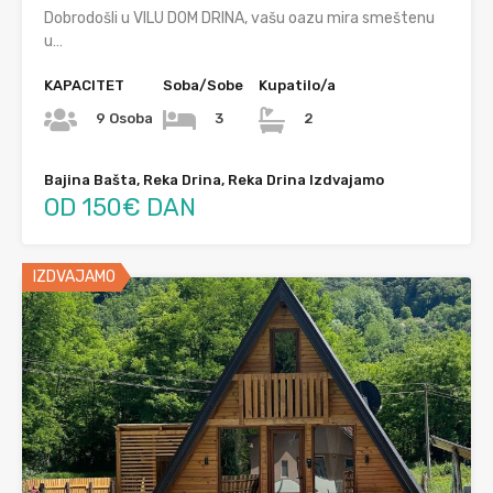
Dobrodošli u VILU DOM DRINA, vašu oazu mira smeštenu
u…
KAPACITET
Soba/Sobe
Kupatilo/a
9 Osoba
3
2
Bajina Bašta, Reka Drina, Reka Drina Izdvajamo
OD 150€ DAN
IZDVAJAMO