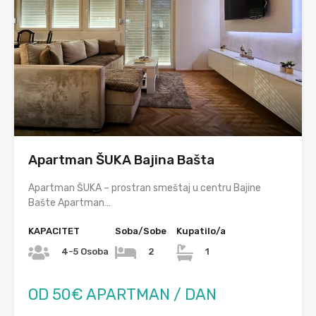
Apartman ŠUKA Bajina Bašta
Apartman ŠUKA – prostran smeštaj u centru Bajine
Bašte Apartman…
KAPACITET
Soba/Sobe
Kupatilo/a
4-5 Osoba
2
1
OD 50€ APARTMAN / DAN