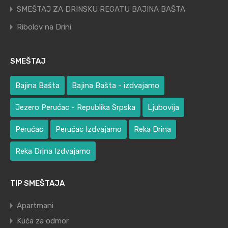
SMEŠTAJ ZA DRINSKU REGATU BAJINA BAŠTA
Ribolov na Drini
SMEŠTAJ
Bajina Bašta
Bajina Bašta - izdvajamo
Jezero Perućac - Republika Srpska
Ljubovija
Perućac
Perućac Izdvajamo
Reka Drina
Reka Drina Izdvajamo
TIP SMEŠTAJA
Apartmani
Kuća za odmor