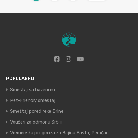
POPULARNO
Smeštaj sa bazenom
Pet-Friendly smeštaj
Smeštaj pored reke Drine
Vaučeri za odmor u Srbiji
Vremenska prognoza za Bajinu Baštu, Perućac…