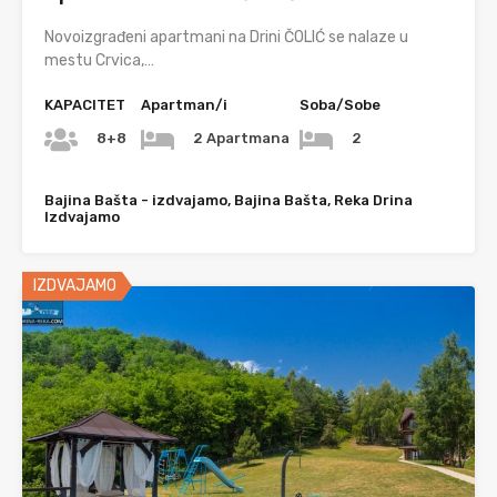
Novoizgrađeni apartmani na Drini ČOLIĆ se nalaze u
mestu Crvica,…
KAPACITET
Apartman/i
Soba/Sobe
8+8
2 Apartmana
2
Bajina Bašta - izdvajamo, Bajina Bašta, Reka Drina
Izdvajamo
IZDVAJAMO