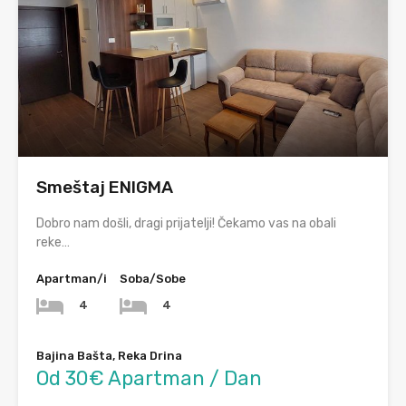
Smeštaj ENIGMA
Dobro nam došli, dragi prijatelji! Čekamo vas na obali
reke…
Apartman/i
Soba/Sobe
4
4
Bajina Bašta, Reka Drina
Od 30€ Apartman / Dan