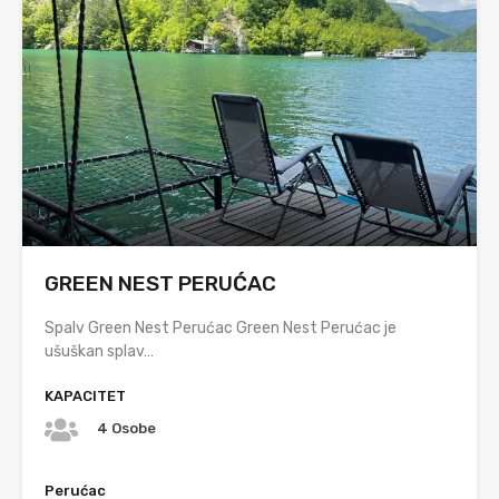
GREEN NEST PERUĆAC
Spalv Green Nest Perućac Green Nest Perućac je
ušuškan splav…
KAPACITET
4 Osobe
Perućac