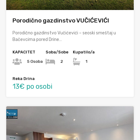
Porodično gazdinstvo VUČIĆEVIĆI
Porodično gazdinstvo Vučićevići – seoski smeštaj u
Bačevcima pored Drine…
KAPACITET
Soba/Sobe
Kupatilo/a
5 Osoba
2
1
Reka Drina
13€ po osobi