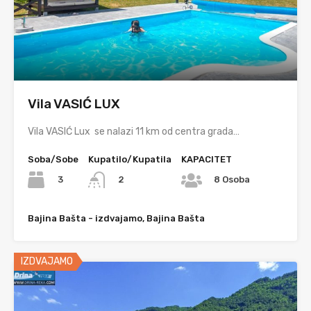
Vila VASIĆ LUX
Vila VASIĆ Lux se nalazi 11 km od centra grada…
Soba/Sobe
Kupatilo/Kupatila
KAPACITET
3
2
8 Osoba
Bajina Bašta - izdvajamo, Bajina Bašta
IZDVAJAMO