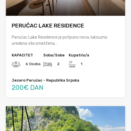
PERUĆAC LAKE RESIDENCE
Perućac Lake Residence je potpuno nova, luksuzno
uređena vila smeštena…
KAPACITET
Soba/Sobe
Kupatilo/a
6 Osoba
2
1
Jezero Perućac - Republika Srpska
200€ DAN