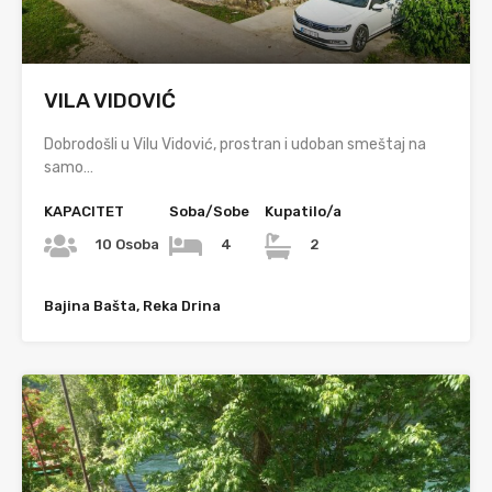
VILA VIDOVIĆ
Dobrodošli u Vilu Vidović, prostran i udoban smeštaj na
samo…
KAPACITET
Soba/Sobe
Kupatilo/a
10 Osoba
4
2
Bajina Bašta, Reka Drina