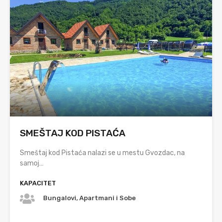
SMEŠTAJ KOD PISTAĆA
Smeštaj kod Pistaća nalazi se u mestu Gvozdac, na
samoj…
KAPACITET
Bungalovi, Apartmani i Sobe