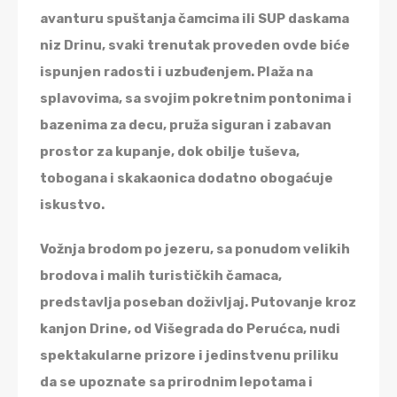
avanturu spuštanja čamcima ili SUP daskama
niz Drinu, svaki trenutak proveden ovde biće
ispunjen radosti i uzbuđenjem. Plaža na
splavovima, sa svojim pokretnim pontonima i
bazenima za decu, pruža siguran i zabavan
prostor za kupanje, dok obilje tuševa,
tobogana i skakaonica dodatno obogaćuje
iskustvo.
Vožnja brodom po jezeru, sa ponudom velikih
brodova i malih turističkih čamaca,
predstavlja poseban doživljaj. Putovanje kroz
kanjon Drine, od Višegrada do Perućca, nudi
spektakularne prizore i jedinstvenu priliku
da se upoznate sa prirodnim lepotama i