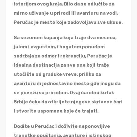
istorijom ovog kraja. Bilo da se odlučite za
mirno uživanje u prirodi ili avanturu na vodi,
Perućac je mesto koje zadovoljava sve ukuse.
Sa sezonom kupanja koja traje dva meseca,
julom i avgustom, i bogatom ponudom
sadržaja za odmor i rekreaciju, Perućac je
idealna destinacija za sve one koji traže
utočište od gradske vreve, priliku za
avanturu ili jednostavno mesto gde mogu da
se povežu sa prirodom. Ovaj čarobni kutak
Srbije čeka da otkrijete njegove skrivene čari
i stvorite uspomene koje će trajati.
Dođite u Perućac i doživite neponovljive
trenutke opuštanja, avanture i istinskog