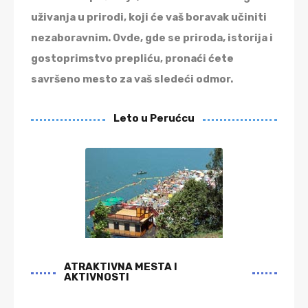
uživanja u prirodi, koji će vaš boravak učiniti
nezaboravnim. Ovde, gde se priroda, istorija i
gostoprimstvo prepliću, pronaći ćete
savršeno mesto za vaš sledeći odmor.
Leto u Perućcu
ATRAKTIVNA MESTA I
AKTIVNOSTI