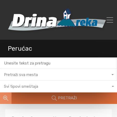
Perućac
Pretraži sva mesta
Svi tipovi smeštaja
PRETRAŽI