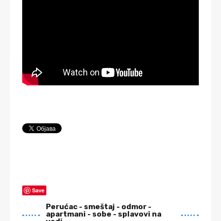
Save
Perućac - smeštaj - odmor -
apartmani - sobe - splavovi na