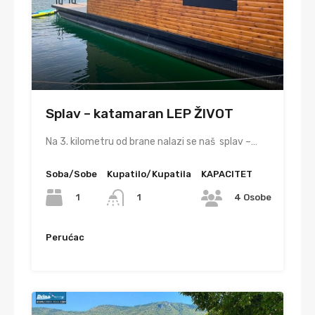
Splav – katamaran LEP ŽIVOT
Na 3. kilometru od brane nalazi se naš splav –…
Soba/Sobe
Kupatilo/Kupatila
KAPACITET
1
1
4 Osobe
Perućac