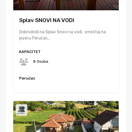
Splav SNOVI NA VODI
Dobrodošli na Splav Snovi na vodi, smeštaj na
jezeru Perućac,…
KAPACITET
8 Osoba
Perućac