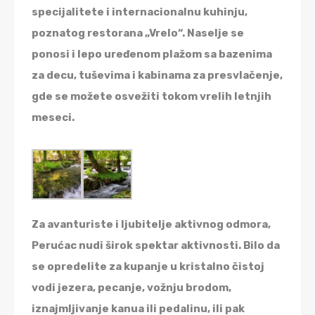
specijalitete i internacionalnu kuhinju,
poznatog restorana „Vrelo“. Naselje se
ponosi i lepo uređenom plažom sa bazenima
za decu, tuševima i kabinama za presvlačenje,
gde se možete osvežiti tokom vrelih letnjih
meseci.
Za avanturiste i ljubitelje aktivnog odmora,
Perućac nudi širok spektar aktivnosti. Bilo da
se opredelite za kupanje u kristalno čistoj
vodi jezera, pecanje, vožnju brodom,
iznajmljivanje kanua ili pedalinu, ili pak