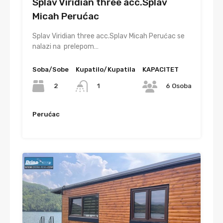
Splav Viridian three acc.Splav
Micah Perućac
Splav Viridian three acc.Splav Micah Perućac se
nalazi na prelepom…
Soba/Sobe
Kupatilo/Kupatila
KAPACITET
2
1
6 Osoba
Perućac