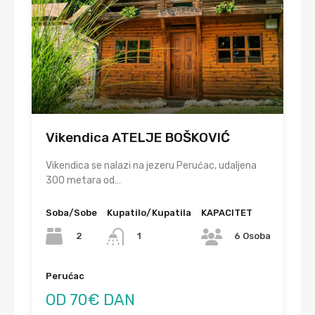
Vikendica ATELJE BOŠKOVIĆ
Vikendica se nalazi na jezeru Perućac, udaljena
300 metara od…
Soba/Sobe
Kupatilo/Kupatila
KAPACITET
2
1
6 Osoba
Perućac
OD 70€ DAN