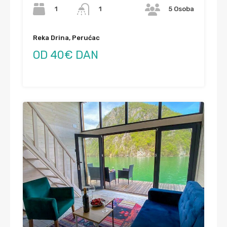
1
1
5 Osoba
Reka Drina, Perućac
OD 40€ DAN