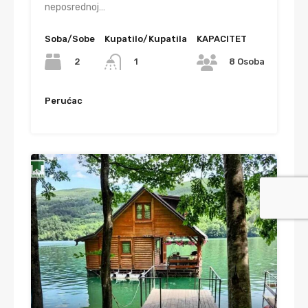
neposrednoj…
Soba/Sobe
Kupatilo/Kupatila
KAPACITET
2
1
8 Osoba
Perućac