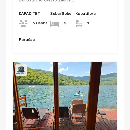
jednostavno! Čvrsto usidren…
KAPACITET
Soba/Sobe
Kupatilo/a
6 Osoba
2
1
Perućac