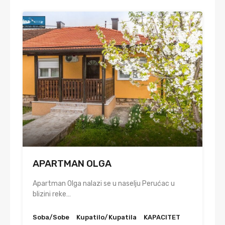
APARTMAN OLGA
Apartman Olga nalazi se u naselju Perućac u
blizini reke…
Soba/Sobe
Kupatilo/Kupatila
KAPACITET