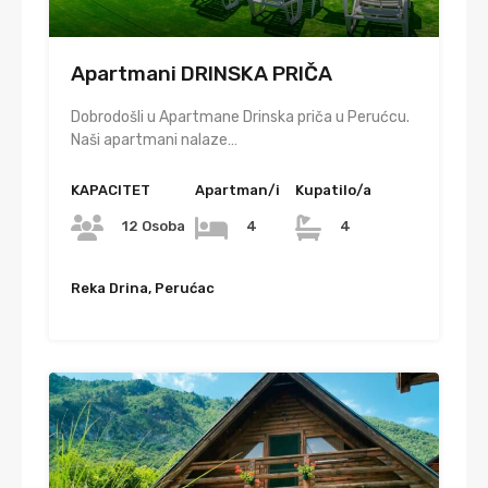
Apartmani DRINSKA PRIČA
Dobrodošli u Apartmane Drinska priča u Perućcu.
Naši apartmani nalaze…
KAPACITET
Apartman/i
Kupatilo/a
12 Osoba
4
4
Reka Drina, Perućac