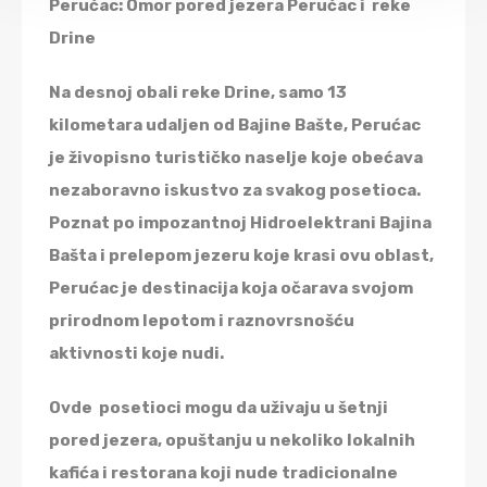
Perućac: Omor pored jezera Perućac i reke
Drine
Na desnoj obali reke Drine, samo 13
kilometara udaljen od Bajine Bašte, Perućac
je živopisno turističko naselje koje obećava
nezaboravno iskustvo za svakog posetioca.
Poznat po impozantnoj Hidroelektrani Bajina
Bašta i prelepom jezeru koje krasi ovu oblast,
Perućac je destinacija koja očarava svojom
prirodnom lepotom i raznovrsnošću
aktivnosti koje nudi.
Ovde posetioci mogu da uživaju u šetnji
pored jezera, opuštanju u nekoliko lokalnih
kafića i restorana koji nude tradicionalne