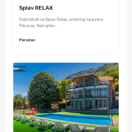
Splav RELAX
Dobrodošli na Splav Relax, smeštaj na jezera
Perućac. Naš splav…
Perućac