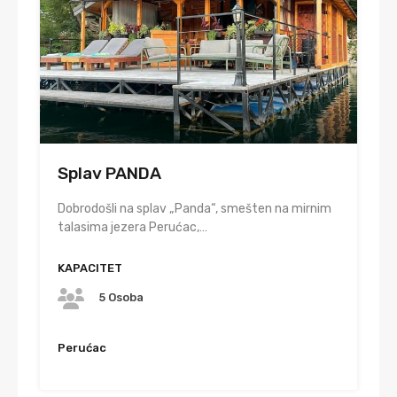
Splav PANDA
Dobrodošli na splav „Panda“, smešten na mirnim
talasima jezera Perućac,…
KAPACITET
5 Osoba
Perućac