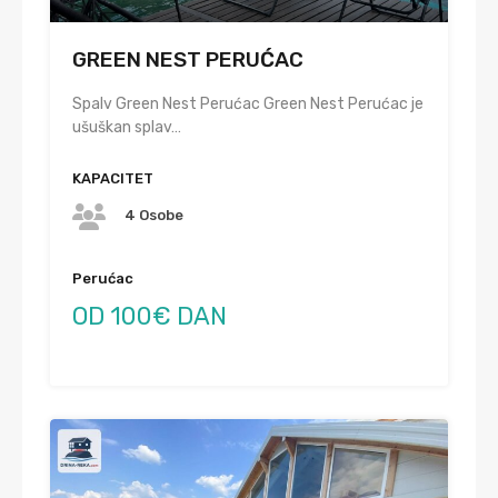
GREEN NEST PERUĆAC
Spalv Green Nest Perućac Green Nest Perućac je
ušuškan splav…
KAPACITET
4 Osobe
Perućac
OD 100€ DAN