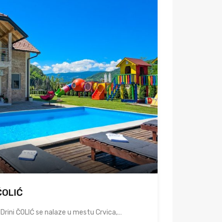
ČOLIĆ
Drini ČOLIĆ se nalaze u mestu Crvica,…