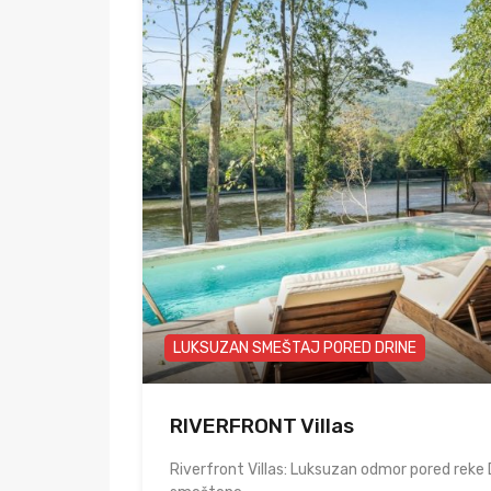
LUKSUZAN SMEŠTAJ PORED DRINE
RIVERFRONT Villas
Riverfront Villas: Luksuzan odmor pored reke D