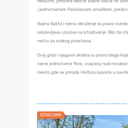
Međutim, prirodne lepote Bajine Bašte ne zavr
i jedinstvenom Pančićevom omorikom, predstav
Bajina Bašta i njeno okruženje su pravo svedoč
oduševljava i poziva na istraživanje. Bilo da ste
nešto za svakog posetioca.
Ovaj grad i njegova okolina su pravo blago koje
njene jedinstvene flore, ovaj kraj nudi nezabora
mesto gde se priroda i kultura susreću u savrš
IZDVAJAMO