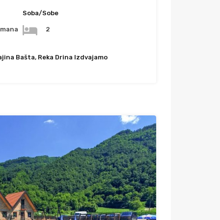
Soba/Sobe
tmana
2
ajina Bašta, Reka Drina Izdvajamo