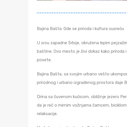
Bajina Bašta: Gde se priroda i kultura susreću
U srcu zapadne Srbije, okružena lepim pejzažima
baštine. Ovo mesto je živi dokaz kako priroda i 
posete.
Bajina Bašta, sa svojim urbano vešto ukompono
prirodnog i urbano izgrađenog prostora daje B
Drina sa čuvenom kućicom, obližnje jezero Peru
da je reč o mirnim vožnjama čamcem, biciklom, p
relaksacije.