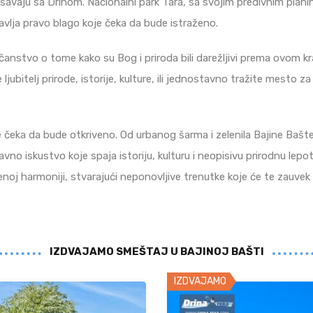
šavaju sa Drinom. Nacionalni park Tara, sa svojim predivnim plan
lja pravo blago koje čeka da bude istraženo.
anstvo o tome kako su Bog i priroda bili darežljivi prema ovom kr
 ljubitelj prirode, istorije, kulture, ili jednostavno tražite mesto z
 čeka da bude otkriveno. Od urbanog šarma i zelenila Bajine Bašte,
vno iskustvo koje spaja istoriju, kulturu i neopisivu prirodnu lepot
enoj harmoniji, stvarajući neponovljive trenutke koje će te zauvek 
IZDVAJAMO SMEŠTAJ U BAJINOJ BAŠTI
IZDVAJAMO