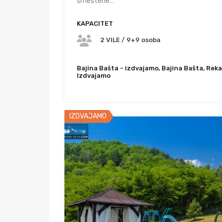
smeštene…
KAPACITET
2 VILE / 9+9 osoba
Bajina Bašta - izdvajamo, Bajina Bašta, Reka
Izdvajamo
IZDVAJAMO