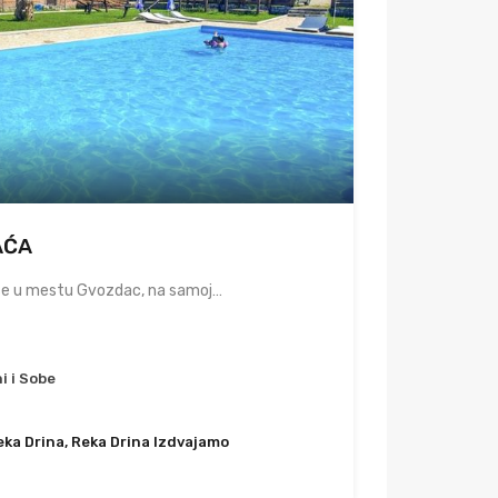
AĆA
 se u mestu Gvozdac, na samoj…
i i Sobe
eka Drina, Reka Drina Izdvajamo