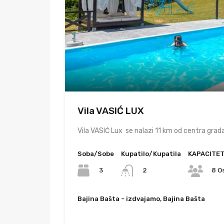
Vila VASIĆ LUX
Vila VASIĆ Lux se nalazi 11 km od centra grad
Soba/Sobe
Kupatilo/Kupatila
KAPACITE
3
2
8 O
Bajina Bašta - izdvajamo, Bajina Bašta