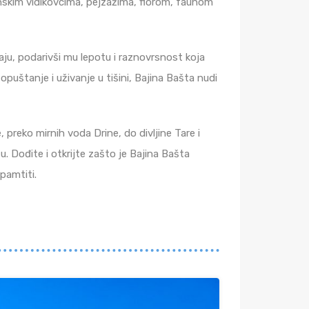
inskim vidikovcima, pejzažima, florom, faunom
aju, podarivši mu lepotu i raznovrsnost koja
a opuštanje i uživanje u tišini, Bajina Bašta nudi
 preko mirnih voda Drine, do divljine Tare i
u. Dođite i otkrijte zašto je Bajina Bašta
pamtiti.