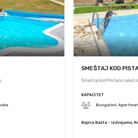
SMEŠTAJ KOD PIST
a…
Smeštaj kod Pistaća nalazi
T
KAPACITET
soba
Bungalovi, Apartman
Bajina Bašta - izdvajamo, R