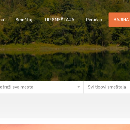
na
Smeštaj
TIP SMEŠTAJA
Perućac
BAJINA
etraži sva mesta
Svi tipovi smeštaja