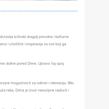
tavlja istinski dragulj prirodne i kulturne
no i utočište i inspiracija za sve koji ga
me doline pored Drine. Upravo taj spoj
brojne mogućnosti za odmor i rekreaciju. Bilo
ža reka, Drina je izvor neiscrpne radosti i