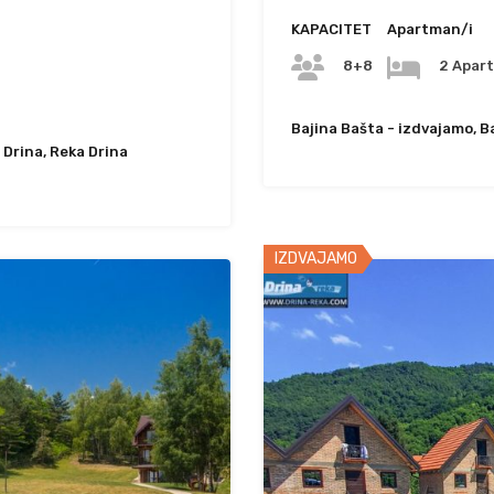
KAPACITET
Apartman/i
8+8
2 Apar
Bajina Bašta - izdvajamo, B
 Drina, Reka Drina
IZDVAJAMO