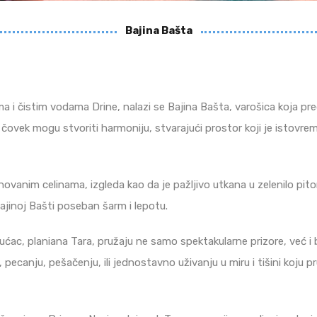
Bajina Bašta
 i čistim vodama Drine, nalazi se Bajina Bašta, varošica koja preds
čovek mogu stvoriti harmoniju, stvarajući prostor koji je istovreme
vanim celinama, izgleda kao da je pažljivo utkana u zelenilo pito
ajinoj Bašti poseban šarm i lepotu.
ćac, planiana Tara, pružaju ne samo spektakularne prizore, već i 
ecanju, pešačenju, ili jednostavno uživanju u miru i tišini koju pru